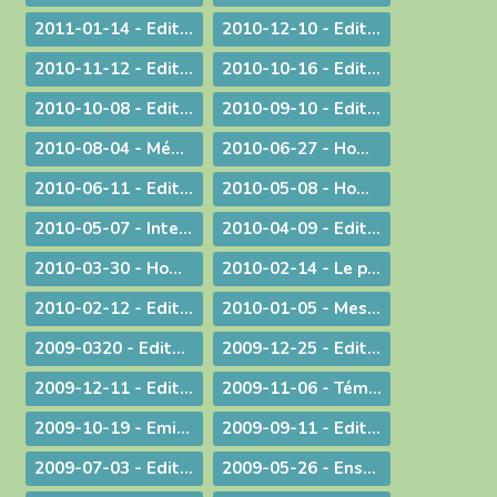
2011-01-14 - Edito : Une nouvelle année
2010-12-10 - Edito : Quel chemin pour l'humanité ?
2010-11-12 - Edito : Les saints n'ont pas disparu !
2010-10-16 - Edito : Le Synode pour le Moyen-Orient devrait tous nous faire réfléchir...
2010-10-08 - Edito : CARITAS IN VERITATE
2010-09-10 - Edito : Au rendez-vous des urgences, la mission est la première invitée
2010-08-04 - Méditation aux vêpres à Ars
2010-06-27 - Homélie pour les ordinations
2010-06-11 - Edito : S.D.F. pour une quin­zaine !
2010-05-08 - Homélie : Journée provinciale pour les vocations
2010-05-07 - Interview : La communion entre Eglises - Retour d'Irlande
2010-04-09 - Edito : "Attirons-le dans un piège"
2010-03-30 - Homélie pour la Messe chrismale
2010-02-14 - Le prêtre, guetteur de Dieu
2010-02-12 - Edito : La vérité de l'histoire
2010-01-05 - Message : Du nouveau dans la communication du diocèse de Belley-Ars !
2009-0320 - Edito : Quel avenir pour la paternité ?
2009-12-25 - Edito : Que de­vons-nous faire ?
2009-12-11 - Edito : Identité nationale
2009-11-06 - Témoignage : Demain, la vie de nos communautés chrétiennes
2009-10-19 - Emission : A propos du travail le dimanche
2009-09-11 - Edito : Une année pastorale qui ne ressemble à aucune autre !
2009-07-03 - Edito : Une toile de fond peu commune... pour une fin d'année ordinaire !
2009-05-26 - Enseignement : Journée du Presbyterium