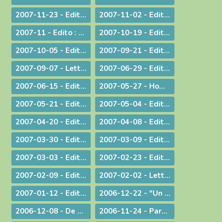
2007-11-23 - Edito : La remise des Actes : une démarche liturgique
2007-11-02 - Edito : La remise d'un livre : une démarche diocésaine
2007-11 - Edito : A propos du Téléthon 2007
2007-10-19 - Edito : Discerner
2007-10-05 - Edito : Des temps nouveaux pour l'Evangile "Passons aux Actes !"
2007-09-21 - Edito : L'amour du plus faible
2007-09-07 - Lettre aux prêtres à propos du Motu Proprio
2007-06-29 - Edito : Merci à vous, prêtres nouvellement nommés
2007-06-15 - Edito : A propos des "sans papiers"
2007-05-27 - Homélie de Confirmation - Pentecôte
2007-05-21 - Edito : Justice, jugement et miséricorde
2007-05-04 - Edito : Au service des vocations sacerdotales : une journée inédite !
2007-04-20 - Edito : Une citoyenneté responsable
2007-04-08 - Edito : Un baptême pas comme les autres - Pâques 2007
2007-03-30 - Edito : A la veille des élections / A propos des élections présidentielles et législatives
2007-03-09 - Edito : Double "fil de vie" - Un aspect de la liturgie du Carême
2007-03-03 - Edito : Le chemin de la filialié
2007-02-23 - Edito : "Il faut que le monde sache..." Conversion et Mission
2007-02-09 - Edito : "Je suis allée essayer mon cercueil !"
2007-02-02 - Lettre aux prêtres et aux diacres
2007-01-12 - Edito : Le Gange et l'Himalaya
2006-12-22 - "Un Sauveur vous est né !"
2006-12-08 - De Ratisbonne à Ankara, un dialogue ininterrompu
2006-11-24 - Parentalité