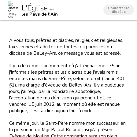
Aller
Outils
L'Église
au
personnels
Contacter le
dans
contenu.
diocèse
les Pays de l'Ain
|
Aller
à
la
navigation
A vous tous, prêtres et diacres, religieux et religieuses,
laïcs jeunes et adultes de toutes les paroisses du
diocèse de Belley-Ars, ce message vous est adressé.
Il y a deux mois, au moment où j'atteignais mes 75 ans,
j'informais les prêtres et les diacres que j'avais remis
entre les mains du Saint-Père, selon le droit (canon 401
§1), ma charge d'évêque de Belley-Ars. Il y a quelques
jours, j'ai reçu, par la Nonciature apostolique,
l'acceptation de ma démission qui prend effet, ce
vendredi 15 juin 2012, au moment où elle est rendue
publique, c'est-à-dire aujourd'hui, à midi.
Ce même jour, le Saint-Père nomme mon successeur en
la personne de Mgr Pascal Roland, jusqu'à présent
Évêque de Moulins. Cette nomination aura son plein