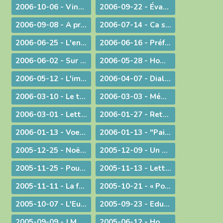
2006-10-06 - Vingt ans déjà !
2006-09-22 - Évangéliser : aller au large !
2006-09-08 - A propos du Liban
2006-07-14 - Ca se passe en France !
2006-06-25 - L'enjeu de toute existence : trouver Le chemin !
2006-06-16 - Préférer le bonheur à la vérité ?
2006-06-02 - Sur les pas de Jean-Paul II
2006-05-28 - Homélie à la messe télévisée à Notre-Dame de Bourg
2006-05-12 - L'immigration
2006-04-07 - Dialogue interreligieux
2006-03-10 - Le trésor de la foi
2006-03-03 - Méditation sur l'Evangile du 4° dimanche de Carême 2006
2006-03-01 - Lettre aux prêtres et aux diacres
2006-01-27 - Retour aux origines
2006-01-13 - Voeux... pour aujourd'hui
2006-01-13 - "Paix sur la terre !"
2005-12-25 - Noël : la nouveauté chrétienne
2005-12-09 - Un modèle de persévérance dans l'élaboration d'une loi
2005-11-25 - Pour une laïcité constructive
2005-11-13 - Lettre aux prêtres et aux diacres
2005-11-11 - La faiblesse au service d'une cause
2005-10-21 - « Pour de nouveaux modes de vie ! »
2005-10-07 - L'Eucharistie, source de la transformation des cœurs et du monde
2005-09-23 - Eduquer
2005-09-09 - J.M.J. du souvenir à l'avenir !
2005-06-12 - Homélie pour des ordinations diaconales