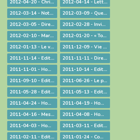
2012-04-20 - Christ est ressuscité !
2012-04-14 - Lettre aux prêtres du diocèse
2012-03-14 - Note complémentaire à propos des élections
2012-03-09 - Quelle vision de l'homme ?
2012-03-05 - Directives diocésaines sur les intentions et offrandes de Messes
2012-02-28 - Invitation à la journée du sacerdoce et à la Messe Chrismale
2012-02-10 - Marcher pour la Vie
2012-01-20 - « Tous, nous serons transformés par la Victoire de notre Seigneur Jésus Christ. »
2012-01-13 - Le visage humain de Dieu
2011-12-09 - Vie privée ?
2011-11-14 - Edito : Mgr Bagnard revient sur le cinquantenaire de Vatican II
2011-11-11 - Dire et ne pas faire
2011-11-01 - Homélie pour la Toussaint
2011-10-14 - Edito : Vive la fa­mille !
2011-09-10 - Edito : Som­mes-nous prêts à assu­mer no­tre dif­fé­rence chré­tienne ?
2011-06-26 - Le prêtre et le mystère eucharistique
2011-05-28 - Edito : Que votre lumière brille aux yeux des hommes !
2011-05-13 - Edito : Mettre au monde des saints !
2011-04-24 - Homélie pour le Jour de Pâques
2011-04-19 - Homélie pour la Messe Chrismale
2011-04-16 - Message au sujet de l'Exposition "Je croix aux miracles" tenue en Avignon
2011-04-08 - Homélie : Itinéraire d'une rencontre avec Jésus
2011-04-03 - Homélie : Nous sommes tous des catéchumènes !
2011-03-11 - Edito : La vogue du prêt-à-porter
2011-02-11 - Edito : L'origine apostolique du célibat du prêtre
2011-01-24 - Communiqué aux chrétiens du diocèse