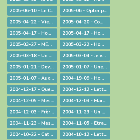
2005-06-10 - Le Curé d'Ars chez le Pape !
2005-06 - Opter pour l'avenir
2005-04-22 - Viens Esprit-Saint !
2005-04-20 - Communiqué à l'occasion de l'élection du Pape Benoît XVI
2005-04-17 - Homélie pour la journée des vocations
2005-04-17 - Homélie pour la journée des vocations
2005-03-27 - MESSAGE PASCAL 2005 : Marcher avec nos jambes !
2005-03-22 - Homélie pour la messe chrismale
2005-03-18 - Un degré de plus !
2005-03-04 - Je vais devenir plus pratiquant
2005-01-21 - Devant l'absurde
2005-01-07 - Une conscience planétaire
2005-01-07 - Aux portes du bonheur !
2004-19-09 - Homélie pour la Messe retransmise par la télévision depuis l'abbatiale d'Ambronay
2004-12-17 - Quelle Famille ?
2004-12-12 - Lettre aux prêtres
2004-12-05 - Message lors de la Messe d'au revoir à St-Didier-sur-Chalaronne
2004-12-03 - Marie, le premier tabernacle de l'histoire
2004-12-03 - Frère Gabriel Taborin, à l'école de la Sainte Famille
2004-11-23 - Un peu d'air frais !
2004-11-23 - Message lors du coup d'envoi pour les JMJ !
2004-11-05 - Etranges, surprenantes Béatitudes
2004-10-22 - Catécoeur ! Jésus est mon trésor
2004-10-12 - Lettre aux prêtres