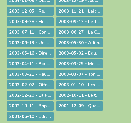
2004-01-09 - Des voeux de nouvel an tirés de l'actualité
2003-12-19 - Jouez hautbois, résonnez musettes !
2003-12-05 - Remue-ménage au parlement !
2003-11-21 - Laïcité : confiance et appréhension
2003-09-28 - Homélie de la Messe du 26° dimanche ordinaire radiodiffusée depuis l'Abbaye d'Ambronay
2003-09-12 - Le Trésor de l'Eucharistie
2003-07-11 - Continuez votre oeuvre précieuse et irremplaçable
2003-06-27 - La Constitution européenne : ultime version - Un silence plus éloquent que toutes les paroles
2003-06-13 - Un préambule contesté
2003-05-30 - Adieu
2003-05-16 - Dire merci !
2003-05-02 - Education et vocation
2003-04-11 - Pour une catéchèse pascale
2003-03-25 - Message aux communautés musulmanes et chrétiennes de Bourg-en-Bresse
2003-03-21 - Paul Couturier, apôtre de l'unité
2003-03-07 - Ton Père voit dans le secret !
2003-02-07 - Offrir ses mains et son cœur
2003-01-10 - Les bienfaits du dialogue œcuménique
2002-12-20 - La Prière à Marie : un itinéraire de contemplation, une source pour l'action
2002-10-11 - Le temps de la mission
2002-10-11 - Baptême et mariage - Dans une pastorale d'évangélisation harmoniser nos pratiques pour mieux proposer la foi
2001-12-09 - Questions d'actualité avec Mgr Bagnard
2001-06-10 - Edito : Pour qu'ils aient la vie en abondance !