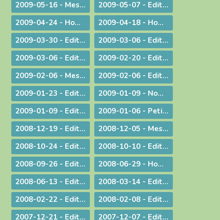
2009-05-16 - Message : Evangélisation et année sacerdotale
2009-05-07 - Edito : Faut-il encore garder un peu de religion ?
2009-04-24 - Homélie pour la messe chrismale
2009-04-18 - Homélie : A Dieu !
2009-03-30 - ­Edito : Le choc de la dif­fé­rence
2009-03-06 - Edito : L'impact universel de nos responsabilités individuelles
2009-03-06 - Edito : Donner
2009-02-20 - Edito : Le droit de vivre !
2009-02-06 - Message aux diocésains à propos de la levée des excommunications des quatre évêques de la Fraternité Saint Pie X
2009-02-06 - Edito : Un nouveau pas sur la route de l'évangélisation
2009-01-23 - Edito : Une prière sans parole
2009-01-09 - Nomination : le P. S. Bataille, futur Supérieur du Séminaire Français de Rome
2009-01-09 - Edito : Sur les traces de saint Paul : le Forum de l'évangélisation
2009-01-06 - Petit guide de lecture de l'encylique « L'ÉGLISE VIT DE L'EUCHARISTIE »
2008-12-19 - Edito : Noël ou l'humilité de Dieu
2008-12-05 - Message pour le Jubilé du Saint Curé d'Ars
2008-10-24 - Edito : Rendez à César... rendez à Dieu...
2008-10-10 - Edito : La Parole de Dieu et la marche du monde
2008-09-26 - Edito : L'Eglise en France, une nouvelle fois visitée
2008-06-29 - Homélie pour les ordinations
2008-06-13 - Edito : Dialogue interreligieux : Le sens de la liberté religieuse
2008-03-14 - Edito : Là où se trouve Dieu... là se trouve l'avenir
2008-02-22 - Edito : Le regard de la foi
2008-02-08 - Edito : Quelle unité ?
2007-12-21 - Edito : Noël : Souffler sur les braises de l'espérance !
2007-12-07 - Edito : Anne-Lorraine - Sa résistance lui a coûté la vie !