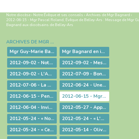
Notre diocèse
›
Notre Évêque et ses conseils
›
Archives de Mgr Bagnard
›
2012-06-15 - Mgr Pascal Roland, Évêque de Belley-Ars : Message de Mgr G
Bagnard aux diocésains de Belley-Ars
ARCHIVES DE MGR BAGNARD
Navigation
Mgr Guy-Marie Bagnard, évêque émérite de Belley-Ars
Mgr Bagnard en images
2012-09-02 - Notre tâche est de faire entendre la voix d'une conscience droite !
2012-09-02 - Message d'au-revoir de Mgr Bagnard
2012-09-02 - L'Amour de l'Eglise !
2012-07-09 - Bonne Route !
2012-07-06 - La miséricorde et le ministère du prêtre
2012-06-24 - Une vie donnée pour le Christ
2012-06-15 - Pentecôte 2012 : La fête d'une famille aux nombreux enfants !
2012-06-15 - Mgr Pascal Roland, Évêque de Belley-Ars : Message de Mgr Guy Bagnard aux diocésains de Belley-Ars
2012-06-04 - Invitation à l'Assemblée Générale de l'Association Diocésaine
2012-05-27 - Appelés à vivre l'Aujourd'hui de Dieu !
2012-05-24 - « Nous voulons vivre, développer et transmettre ce message chrétien ! »
2012-05-24 - « L'Esprit-Saint vous sera donné en plénitude. »
2012-05-24 - « Ce n'est pas le fait d'être évêque qui m'a rendu heureux, c'est le fait d'avoir donné ma vie »
2012-05-14 - Olivier de Coat, nouveau Directeur diocésain de l'Enseignement Catholique