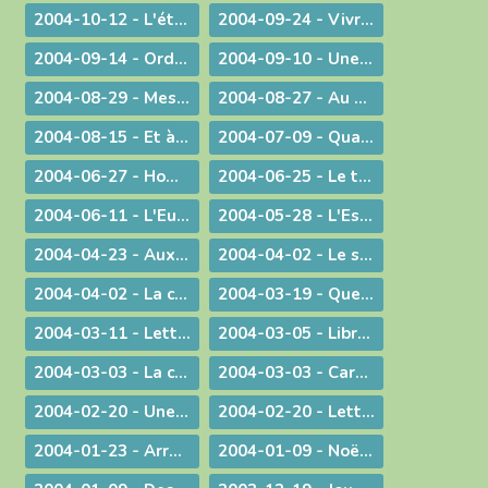
2004-10-12 - L'étrange pouvoir du clown
2004-09-24 - Vivre en Eglise
2004-09-14 - Ordination sacerdotale à la Chartreuse de Portes
2004-09-10 - Une année eucharistique, 2005
2004-08-29 - Message aux catholiques de Bourg et des environs
2004-08-27 - Au seuil de la nouvelle année pastorale
2004-08-15 - Et à l'heure de notre mort
2004-07-09 - Quand Dieu est reconduit à la frontière
2004-06-27 - Homélie pour les ordinations
2004-06-25 - Le temps des changements
2004-06-11 - L'Eucharistie dans le réalisme de sa célébration
2004-05-28 - L'Esprit de Vérité, "que le Père enverra en mon nom"
2004-04-23 - Aux heures d'incertitude : une figure de sainteté sacerdotale
2004-04-02 - Le sérieux de l'existence humaine
2004-04-02 - La charité ne se sous-traite pas
2004-03-19 - Quel avenir pour le monde ?
2004-03-11 - Lettre au Cardinal Rouco Varela, archevêque de Madrid, après les attentats du 11 mars 2004
2004-03-05 - Libre méditation sur le récit des tentations du Christ
2004-03-03 - La conversion est possible
2004-03-03 - Carême : Lettre pastorale & Courrier aux prêtres du diocèse
2004-02-20 - Une visite pas comme les autres !
2004-02-20 - Lettre de l'évêque de Belley-Ars aux prêtres du diocèse
2004-01-23 - Arrêt sur image
2004-01-09 - Noël ! "un" Sauveur ou "LE" Sauveur