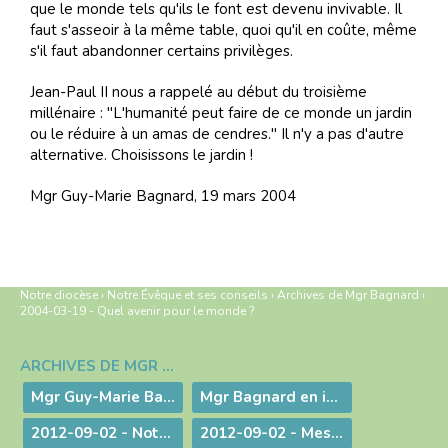
que le monde tels qu'ils le font est devenu invivable. Il
faut s'asseoir à la même table, quoi qu'il en coûte, même
s'il faut abandonner certains privilèges.
Jean-Paul II nous a rappelé au début du troisième
millénaire : "L'humanité peut faire de ce monde un jardin
ou le réduire à un amas de cendres." Il n'y a pas d'autre
alternative. Choisissons le jardin !
Mgr Guy-Marie Bagnard, 19 mars 2004
Notre diocèse
›
Notre Évêque et ses conseils
›
Archives de Mgr Bagnard
›
2004-03-19 - Quel avenir pour le monde ?
ARCHIVES DE MGR BAGNARD
Navigation
Mgr Guy-Marie Bagnard, évêque émérite de Belley-Ars
Mgr Bagnard en images
2012-09-02 - Notre tâche est de faire entendre la voix d'une conscience droite !
2012-09-02 - Message d'au-revoir de Mgr Bagnard