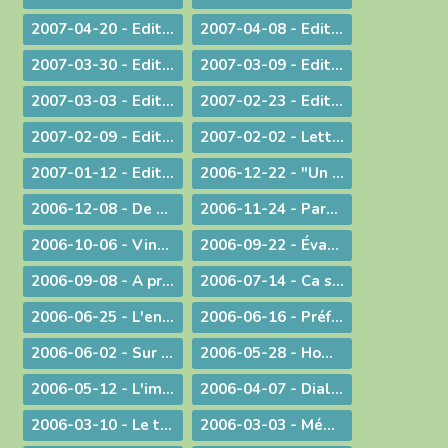
2007-04-20 - Edito : Une citoyenneté responsable
2007-04-08 - Edito : Un baptême pas comme les autres - Pâques 2007
2007-03-30 - Edito : A la veille des élections / A propos des élections présidentielles et législatives
2007-03-09 - Edito : Double "fil de vie" - Un aspect de la liturgie du Carême
2007-03-03 - Edito : Le chemin de la filialié
2007-02-23 - Edito : "Il faut que le monde sache..." Conversion et Mission
2007-02-09 - Edito : "Je suis allée essayer mon cercueil !"
2007-02-02 - Lettre aux prêtres et aux diacres
2007-01-12 - Edito : Le Gange et l'Himalaya
2006-12-22 - "Un Sauveur vous est né !"
2006-12-08 - De Ratisbonne à Ankara, un dialogue ininterrompu
2006-11-24 - Parentalité
2006-10-06 - Vingt ans déjà !
2006-09-22 - Évangéliser : aller au large !
2006-09-08 - A propos du Liban
2006-07-14 - Ca se passe en France !
2006-06-25 - L'enjeu de toute existence : trouver Le chemin !
2006-06-16 - Préférer le bonheur à la vérité ?
2006-06-02 - Sur les pas de Jean-Paul II
2006-05-28 - Homélie à la messe télévisée à Notre-Dame de Bourg
2006-05-12 - L'immigration
2006-04-07 - Dialogue interreligieux
2006-03-10 - Le trésor de la foi
2006-03-03 - Méditation sur l'Evangile du 4° dimanche de Carême 2006