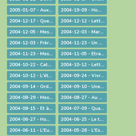
2005-01-07 - Aux portes du bonheur !
2004-19-09 - Homélie pour la Messe retransmise par la télévision depuis l'abbatiale d'Ambronay
2004-12-17 - Quelle Famille ?
2004-12-12 - Lettre aux prêtres
2004-12-05 - Message lors de la Messe d'au revoir à St-Didier-sur-Chalaronne
2004-12-03 - Marie, le premier tabernacle de l'histoire
2004-12-03 - Frère Gabriel Taborin, à l'école de la Sainte Famille
2004-11-23 - Un peu d'air frais !
2004-11-23 - Message lors du coup d'envoi pour les JMJ !
2004-11-05 - Etranges, surprenantes Béatitudes
2004-10-22 - Catécoeur ! Jésus est mon trésor
2004-10-12 - Lettre aux prêtres
2004-10-12 - L'étrange pouvoir du clown
2004-09-24 - Vivre en Eglise
2004-09-14 - Ordination sacerdotale à la Chartreuse de Portes
2004-09-10 - Une année eucharistique, 2005
2004-08-29 - Message aux catholiques de Bourg et des environs
2004-08-27 - Au seuil de la nouvelle année pastorale
2004-08-15 - Et à l'heure de notre mort
2004-07-09 - Quand Dieu est reconduit à la frontière
2004-06-27 - Homélie pour les ordinations
2004-06-25 - Le temps des changements
2004-06-11 - L'Eucharistie dans le réalisme de sa célébration
2004-05-28 - L'Esprit de Vérité, "que le Père enverra en mon nom"