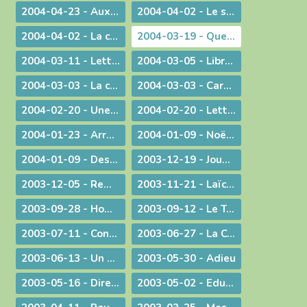
2004-04-23 - Aux heures d'incertitude : une figure de sainteté sacerdotale
2004-04-02 - Le sérieux de l'existence humaine
2004-04-02 - La charité ne se sous-traite pas
2004-03-19 - Quel avenir pour le monde ?
2004-03-11 - Lettre au Cardinal Rouco Varela, archevêque de Madrid, après les attentats du 11 mars 2004
2004-03-05 - Libre méditation sur le récit des tentations du Christ
2004-03-03 - La conversion est possible
2004-03-03 - Carême : Lettre pastorale & Courrier aux prêtres du diocèse
2004-02-20 - Une visite pas comme les autres !
2004-02-20 - Lettre de l'évêque de Belley-Ars aux prêtres du diocèse
2004-01-23 - Arrêt sur image
2004-01-09 - Noël ! "un" Sauveur ou "LE" Sauveur
2004-01-09 - Des voeux de nouvel an tirés de l'actualité
2003-12-19 - Jouez hautbois, résonnez musettes !
2003-12-05 - Remue-ménage au parlement !
2003-11-21 - Laïcité : confiance et appréhension
2003-09-28 - Homélie de la Messe du 26° dimanche ordinaire radiodiffusée depuis l'Abbaye d'Ambronay
2003-09-12 - Le Trésor de l'Eucharistie
2003-07-11 - Continuez votre oeuvre précieuse et irremplaçable
2003-06-27 - La Constitution européenne : ultime version - Un silence plus éloquent que toutes les paroles
2003-06-13 - Un préambule contesté
2003-05-30 - Adieu
2003-05-16 - Dire merci !
2003-05-02 - Education et vocation