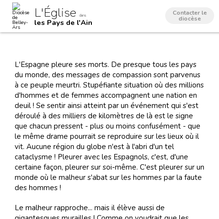
Aller
Outils
L'Église
au
personnels
Contacter le
dans
contenu.
diocèse
les Pays de l'Ain
|
Aller
à
la
navigation
L'Espagne pleure ses morts. De presque tous les pays
du monde, des messages de compassion sont parvenus
à ce peuple meurtri. Stupéfiante situation où des millions
d'hommes et de femmes accompagnent une nation en
deuil ! Se sentir ainsi atteint par un événement qui s'est
déroulé à des milliers de kilomètres de là est le signe
que chacun pressent - plus ou moins confusément - que
le même drame pourrait se reproduire sur les lieux où il
vit. Aucune région du globe n'est à l'abri d'un tel
cataclysme ! Pleurer avec les Espagnols, c'est, d'une
certaine façon, pleurer sur soi-même. C'est pleurer sur un
monde où le malheur s'abat sur les hommes par la faute
des hommes !
Le malheur rapproche... mais il élève aussi de
gigantesques murailles ! Comme on voudrait que les