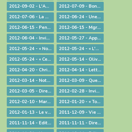
2012-09-02 - L'Amour de l'Eglise !
2012-07-09 - Bonne Route !
2012-07-06 - La miséricorde et le ministère du prêtre
2012-06-24 - Une vie donnée pour le Christ
2012-06-15 - Pentecôte 2012 : La fête d'une famille aux nombreux enfants !
2012-06-15 - Mgr Pascal Roland, Évêque de Belley-Ars : Message de Mgr Guy Bagnard aux diocésains de Belley-Ars
2012-06-04 - Invitation à l'Assemblée Générale de l'Association Diocésaine
2012-05-27 - Appelés à vivre l'Aujourd'hui de Dieu !
2012-05-24 - « Nous voulons vivre, développer et transmettre ce message chrétien ! »
2012-05-24 - « L'Esprit-Saint vous sera donné en plénitude. »
2012-05-24 - « Ce n'est pas le fait d'être évêque qui m'a rendu heureux, c'est le fait d'avoir donné ma vie »
2012-05-14 - Olivier de Coat, nouveau Directeur diocésain de l'Enseignement Catholique
2012-04-20 - Christ est ressuscité !
2012-04-14 - Lettre aux prêtres du diocèse
2012-03-14 - Note complémentaire à propos des élections
2012-03-09 - Quelle vision de l'homme ?
2012-03-05 - Directives diocésaines sur les intentions et offrandes de Messes
2012-02-28 - Invitation à la journée du sacerdoce et à la Messe Chrismale
2012-02-10 - Marcher pour la Vie
2012-01-20 - « Tous, nous serons transformés par la Victoire de notre Seigneur Jésus Christ. »
2012-01-13 - Le visage humain de Dieu
2011-12-09 - Vie privée ?
2011-11-14 - Edito : Mgr Bagnard revient sur le cinquantenaire de Vatican II
2011-11-11 - Dire et ne pas faire