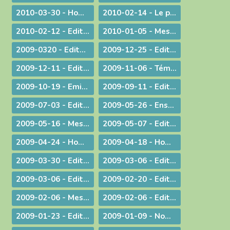
2010-03-30 - Homélie pour la Messe chrismale
2010-02-14 - Le prêtre, guetteur de Dieu
2010-02-12 - Edito : La vérité de l'histoire
2010-01-05 - Message : Du nouveau dans la communication du diocèse de Belley-Ars !
2009-0320 - Edito : Quel avenir pour la paternité ?
2009-12-25 - Edito : Que de­vons-nous faire ?
2009-12-11 - Edito : Identité nationale
2009-11-06 - Témoignage : Demain, la vie de nos communautés chrétiennes
2009-10-19 - Emission : A propos du travail le dimanche
2009-09-11 - Edito : Une année pastorale qui ne ressemble à aucune autre !
2009-07-03 - Edito : Une toile de fond peu commune... pour une fin d'année ordinaire !
2009-05-26 - Enseignement : Journée du Presbyterium
2009-05-16 - Message : Evangélisation et année sacerdotale
2009-05-07 - Edito : Faut-il encore garder un peu de religion ?
2009-04-24 - Homélie pour la messe chrismale
2009-04-18 - Homélie : A Dieu !
2009-03-30 - ­Edito : Le choc de la dif­fé­rence
2009-03-06 - Edito : L'impact universel de nos responsabilités individuelles
2009-03-06 - Edito : Donner
2009-02-20 - Edito : Le droit de vivre !
2009-02-06 - Message aux diocésains à propos de la levée des excommunications des quatre évêques de la Fraternité Saint Pie X
2009-02-06 - Edito : Un nouveau pas sur la route de l'évangélisation
2009-01-23 - Edito : Une prière sans parole
2009-01-09 - Nomination : le P. S. Bataille, futur Supérieur du Séminaire Français de Rome