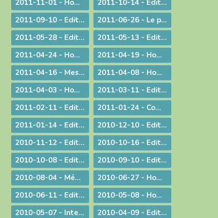
2011-11-01 - Homélie pour la Toussaint
2011-10-14 - Edito : Vive la fa­mille !
2011-09-10 - Edito : Som­mes-nous prêts à assu­mer no­tre dif­fé­rence chré­tienne ?
2011-06-26 - Le prêtre et le mystère eucharistique
2011-05-28 - Edito : Que votre lumière brille aux yeux des hommes !
2011-05-13 - Edito : Mettre au monde des saints !
2011-04-24 - Homélie pour le Jour de Pâques
2011-04-19 - Homélie pour la Messe Chrismale
2011-04-16 - Message au sujet de l'Exposition "Je croix aux miracles" tenue en Avignon
2011-04-08 - Homélie : Itinéraire d'une rencontre avec Jésus
2011-04-03 - Homélie : Nous sommes tous des catéchumènes !
2011-03-11 - Edito : La vogue du prêt-à-porter
2011-02-11 - Edito : L'origine apostolique du célibat du prêtre
2011-01-24 - Communiqué aux chrétiens du diocèse
2011-01-14 - Edito : Une nouvelle année
2010-12-10 - Edito : Quel chemin pour l'humanité ?
2010-11-12 - Edito : Les saints n'ont pas disparu !
2010-10-16 - Edito : Le Synode pour le Moyen-Orient devrait tous nous faire réfléchir...
2010-10-08 - Edito : CARITAS IN VERITATE
2010-09-10 - Edito : Au rendez-vous des urgences, la mission est la première invitée
2010-08-04 - Méditation aux vêpres à Ars
2010-06-27 - Homélie pour les ordinations
2010-06-11 - Edito : S.D.F. pour une quin­zaine !
2010-05-08 - Homélie : Journée provinciale pour les vocations
2010-05-07 - Interview : La communion entre Eglises - Retour d'Irlande
2010-04-09 - Edito : "Attirons-le dans un piège"