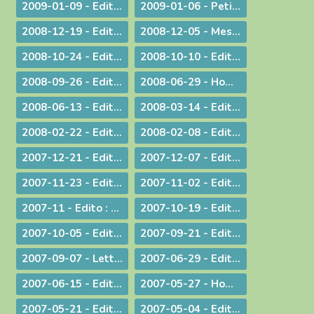
2009-01-09 - Edito : Sur les traces de saint Paul : le Forum de l'évangélisation
2009-01-06 - Petit guide de lecture de l'encylique « L'ÉGLISE VIT DE L'EUCHARISTIE »
2008-12-19 - Edito : Noël ou l'humilité de Dieu
2008-12-05 - Message pour le Jubilé du Saint Curé d'Ars
2008-10-24 - Edito : Rendez à César... rendez à Dieu...
2008-10-10 - Edito : La Parole de Dieu et la marche du monde
2008-09-26 - Edito : L'Eglise en France, une nouvelle fois visitée
2008-06-29 - Homélie pour les ordinations
2008-06-13 - Edito : Dialogue interreligieux : Le sens de la liberté religieuse
2008-03-14 - Edito : Là où se trouve Dieu... là se trouve l'avenir
2008-02-22 - Edito : Le regard de la foi
2008-02-08 - Edito : Quelle unité ?
2007-12-21 - Edito : Noël : Souffler sur les braises de l'espérance !
2007-12-07 - Edito : Anne-Lorraine - Sa résistance lui a coûté la vie !
2007-11-23 - Edito : La remise des Actes : une démarche liturgique
2007-11-02 - Edito : La remise d'un livre : une démarche diocésaine
2007-11 - Edito : A propos du Téléthon 2007
2007-10-19 - Edito : Discerner
2007-10-05 - Edito : Des temps nouveaux pour l'Evangile "Passons aux Actes !"
2007-09-21 - Edito : L'amour du plus faible
2007-09-07 - Lettre aux prêtres à propos du Motu Proprio
2007-06-29 - Edito : Merci à vous, prêtres nouvellement nommés
2007-06-15 - Edito : A propos des "sans papiers"
2007-05-27 - Homélie de Confirmation - Pentecôte
2007-05-21 - Edito : Justice, jugement et miséricorde
2007-05-04 - Edito : Au service des vocations sacerdotales : une journée inédite !