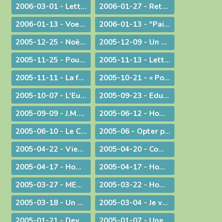
2006-03-01 - Lettre aux prêtres et aux diacres
2006-01-27 - Retour aux origines
2006-01-13 - Voeux... pour aujourd'hui
2006-01-13 - "Paix sur la terre !"
2005-12-25 - Noël : la nouveauté chrétienne
2005-12-09 - Un modèle de persévérance dans l'élaboration d'une loi
2005-11-25 - Pour une laïcité constructive
2005-11-13 - Lettre aux prêtres et aux diacres
2005-11-11 - La faiblesse au service d'une cause
2005-10-21 - « Pour de nouveaux modes de vie ! »
2005-10-07 - L'Eucharistie, source de la transformation des cœurs et du monde
2005-09-23 - Eduquer
2005-09-09 - J.M.J. du souvenir à l'avenir !
2005-06-12 - Homélie pour des ordinations diaconales
2005-06-10 - Le Curé d'Ars chez le Pape !
2005-06 - Opter pour l'avenir
2005-04-22 - Viens Esprit-Saint !
2005-04-20 - Communiqué à l'occasion de l'élection du Pape Benoît XVI
2005-04-17 - Homélie pour la journée des vocations
2005-04-17 - Homélie pour la journée des vocations
2005-03-27 - MESSAGE PASCAL 2005 : Marcher avec nos jambes !
2005-03-22 - Homélie pour la messe chrismale
2005-03-18 - Un degré de plus !
2005-03-04 - Je vais devenir plus pratiquant
2005-01-21 - Devant l'absurde
2005-01-07 - Une conscience planétaire