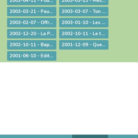
2003-04-11 - Pour une catéchèse pascale
2003-03-25 - Message aux communautés musulmanes et chrétiennes de Bourg-en-Bresse
2003-03-21 - Paul Couturier, apôtre de l'unité
2003-03-07 - Ton Père voit dans le secret !
2003-02-07 - Offrir ses mains et son cœur
2003-01-10 - Les bienfaits du dialogue œcuménique
2002-12-20 - La Prière à Marie : un itinéraire de contemplation, une source pour l'action
2002-10-11 - Le temps de la mission
2002-10-11 - Baptême et mariage - Dans une pastorale d'évangélisation harmoniser nos pratiques pour mieux proposer la foi
2001-12-09 - Questions d'actualité avec Mgr Bagnard
2001-06-10 - Edito : Pour qu'ils aient la vie en abondance !