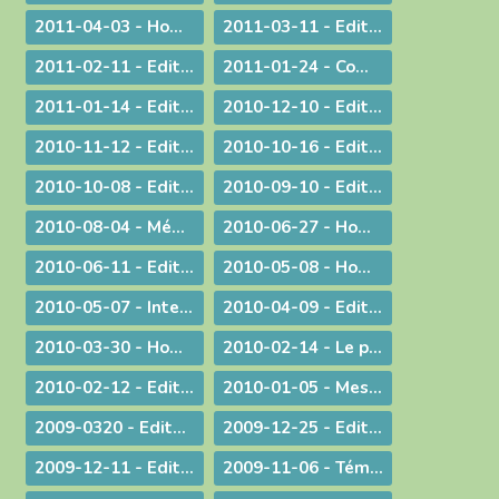
2011-04-03 - Homélie : Nous sommes tous des catéchumènes !
2011-03-11 - Edito : La vogue du prêt-à-porter
2011-02-11 - Edito : L'origine apostolique du célibat du prêtre
2011-01-24 - Communiqué aux chrétiens du diocèse
2011-01-14 - Edito : Une nouvelle année
2010-12-10 - Edito : Quel chemin pour l'humanité ?
2010-11-12 - Edito : Les saints n'ont pas disparu !
2010-10-16 - Edito : Le Synode pour le Moyen-Orient devrait tous nous faire réfléchir...
2010-10-08 - Edito : CARITAS IN VERITATE
2010-09-10 - Edito : Au rendez-vous des urgences, la mission est la première invitée
2010-08-04 - Méditation aux vêpres à Ars
2010-06-27 - Homélie pour les ordinations
2010-06-11 - Edito : S.D.F. pour une quin­zaine !
2010-05-08 - Homélie : Journée provinciale pour les vocations
2010-05-07 - Interview : La communion entre Eglises - Retour d'Irlande
2010-04-09 - Edito : "Attirons-le dans un piège"
2010-03-30 - Homélie pour la Messe chrismale
2010-02-14 - Le prêtre, guetteur de Dieu
2010-02-12 - Edito : La vérité de l'histoire
2010-01-05 - Message : Du nouveau dans la communication du diocèse de Belley-Ars !
2009-0320 - Edito : Quel avenir pour la paternité ?
2009-12-25 - Edito : Que de­vons-nous faire ?
2009-12-11 - Edito : Identité nationale
2009-11-06 - Témoignage : Demain, la vie de nos communautés chrétiennes