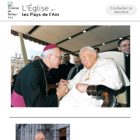
Aller
Outils
L'Église
au
personnels
Contacter le
dans
contenu.
diocèse
les Pays de l'Ain
|
Aller
à
la
navigation