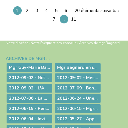
1
2
3
4
5
6
20 éléments suivants »
7
...
11
Notre diocèse
›
Notre Évêque et ses conseils
›
Archives de Mgr Bagnard
ARCHIVES DE MGR BAGNARD
Navigation
Mgr Guy-Marie Bagnard, évêque émérite de Belley-Ars
Mgr Bagnard en images
2012-09-02 - Notre tâche est de faire entendre la voix d'une conscience droite !
2012-09-02 - Message d'au-revoir de Mgr Bagnard
2012-09-02 - L'Amour de l'Eglise !
2012-07-09 - Bonne Route !
2012-07-06 - La miséricorde et le ministère du prêtre
2012-06-24 - Une vie donnée pour le Christ
2012-06-15 - Pentecôte 2012 : La fête d'une famille aux nombreux enfants !
2012-06-15 - Mgr Pascal Roland, Évêque de Belley-Ars : Message de Mgr Guy Bagnard aux diocésains de Belley-Ars
2012-06-04 - Invitation à l'Assemblée Générale de l'Association Diocésaine
2012-05-27 - Appelés à vivre l'Aujourd'hui de Dieu !