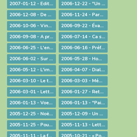
2007-01-12 - Edito : Le Gange et l'Himalaya
2006-12-22 - "Un Sauveur vous est né !"
2006-12-08 - De Ratisbonne à Ankara, un dialogue ininterrompu
2006-11-24 - Parentalité
2006-10-06 - Vingt ans déjà !
2006-09-22 - Évangéliser : aller au large !
2006-09-08 - A propos du Liban
2006-07-14 - Ca se passe en France !
2006-06-25 - L'enjeu de toute existence : trouver Le chemin !
2006-06-16 - Préférer le bonheur à la vérité ?
2006-06-02 - Sur les pas de Jean-Paul II
2006-05-28 - Homélie à la messe télévisée à Notre-Dame de Bourg
2006-05-12 - L'immigration
2006-04-07 - Dialogue interreligieux
2006-03-10 - Le trésor de la foi
2006-03-03 - Méditation sur l'Evangile du 4° dimanche de Carême 2006
2006-03-01 - Lettre aux prêtres et aux diacres
2006-01-27 - Retour aux origines
2006-01-13 - Voeux... pour aujourd'hui
2006-01-13 - "Paix sur la terre !"
2005-12-25 - Noël : la nouveauté chrétienne
2005-12-09 - Un modèle de persévérance dans l'élaboration d'une loi
2005-11-25 - Pour une laïcité constructive
2005-11-13 - Lettre aux prêtres et aux diacres
2005-11-11 - La faiblesse au service d'une cause
2005-10-21 - « Pour de nouveaux modes de vie ! »