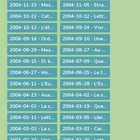
2004-11-23 - Message lors du coup d'envoi pour les JMJ !
2004-11-05 - Etranges, surprenantes Béatitudes
2004-10-22 - Catécoeur ! Jésus est mon trésor
2004-10-12 - Lettre aux prêtres
2004-10-12 - L'étrange pouvoir du clown
2004-09-24 - Vivre en Eglise
2004-09-14 - Ordination sacerdotale à la Chartreuse de Portes
2004-09-10 - Une année eucharistique, 2005
2004-08-29 - Message aux catholiques de Bourg et des environs
2004-08-27 - Au seuil de la nouvelle année pastorale
2004-08-15 - Et à l'heure de notre mort
2004-07-09 - Quand Dieu est reconduit à la frontière
2004-06-27 - Homélie pour les ordinations
2004-06-25 - Le temps des changements
2004-06-11 - L'Eucharistie dans le réalisme de sa célébration
2004-05-28 - L'Esprit de Vérité, "que le Père enverra en mon nom"
2004-04-23 - Aux heures d'incertitude : une figure de sainteté sacerdotale
2004-04-02 - Le sérieux de l'existence humaine
2004-04-02 - La charité ne se sous-traite pas
2004-03-19 - Quel avenir pour le monde ?
2004-03-11 - Lettre au Cardinal Rouco Varela, archevêque de Madrid, après les attentats du 11 mars 2004
2004-03-05 - Libre méditation sur le récit des tentations du Christ
2004-03-03 - La conversion est possible
2004-03-03 - Carême : Lettre pastorale & Courrier aux prêtres du diocèse
2004-02-20 - Une visite pas comme les autres !
2004-02-20 - Lettre de l'évêque de Belley-Ars aux prêtres du diocèse