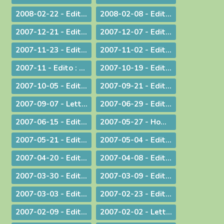
2008-02-22 - Edito : Le regard de la foi
2008-02-08 - Edito : Quelle unité ?
2007-12-21 - Edito : Noël : Souffler sur les braises de l'espérance !
2007-12-07 - Edito : Anne-Lorraine - Sa résistance lui a coûté la vie !
2007-11-23 - Edito : La remise des Actes : une démarche liturgique
2007-11-02 - Edito : La remise d'un livre : une démarche diocésaine
2007-11 - Edito : A propos du Téléthon 2007
2007-10-19 - Edito : Discerner
2007-10-05 - Edito : Des temps nouveaux pour l'Evangile "Passons aux Actes !"
2007-09-21 - Edito : L'amour du plus faible
2007-09-07 - Lettre aux prêtres à propos du Motu Proprio
2007-06-29 - Edito : Merci à vous, prêtres nouvellement nommés
2007-06-15 - Edito : A propos des "sans papiers"
2007-05-27 - Homélie de Confirmation - Pentecôte
2007-05-21 - Edito : Justice, jugement et miséricorde
2007-05-04 - Edito : Au service des vocations sacerdotales : une journée inédite !
2007-04-20 - Edito : Une citoyenneté responsable
2007-04-08 - Edito : Un baptême pas comme les autres - Pâques 2007
2007-03-30 - Edito : A la veille des élections / A propos des élections présidentielles et législatives
2007-03-09 - Edito : Double "fil de vie" - Un aspect de la liturgie du Carême
2007-03-03 - Edito : Le chemin de la filialié
2007-02-23 - Edito : "Il faut que le monde sache..." Conversion et Mission
2007-02-09 - Edito : "Je suis allée essayer mon cercueil !"
2007-02-02 - Lettre aux prêtres et aux diacres