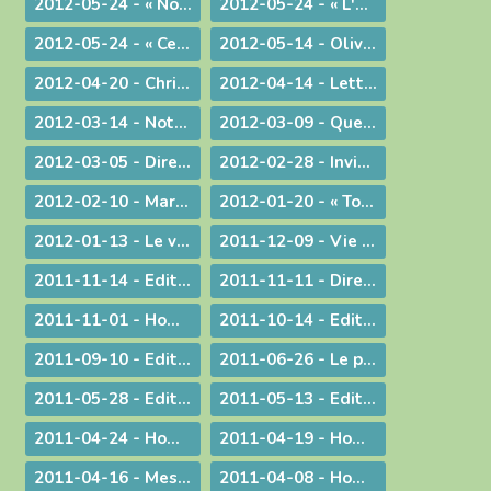
2012-05-24 - « Nous voulons vivre, développer et transmettre ce message chrétien ! »
2012-05-24 - « L'Esprit-Saint vous sera donné en plénitude. »
2012-05-24 - « Ce n'est pas le fait d'être évêque qui m'a rendu heureux, c'est le fait d'avoir donné ma vie »
2012-05-14 - Olivier de Coat, nouveau Directeur diocésain de l'Enseignement Catholique
2012-04-20 - Christ est ressuscité !
2012-04-14 - Lettre aux prêtres du diocèse
2012-03-14 - Note complémentaire à propos des élections
2012-03-09 - Quelle vision de l'homme ?
2012-03-05 - Directives diocésaines sur les intentions et offrandes de Messes
2012-02-28 - Invitation à la journée du sacerdoce et à la Messe Chrismale
2012-02-10 - Marcher pour la Vie
2012-01-20 - « Tous, nous serons transformés par la Victoire de notre Seigneur Jésus Christ. »
2012-01-13 - Le visage humain de Dieu
2011-12-09 - Vie privée ?
2011-11-14 - Edito : Mgr Bagnard revient sur le cinquantenaire de Vatican II
2011-11-11 - Dire et ne pas faire
2011-11-01 - Homélie pour la Toussaint
2011-10-14 - Edito : Vive la fa­mille !
2011-09-10 - Edito : Som­mes-nous prêts à assu­mer no­tre dif­fé­rence chré­tienne ?
2011-06-26 - Le prêtre et le mystère eucharistique
2011-05-28 - Edito : Que votre lumière brille aux yeux des hommes !
2011-05-13 - Edito : Mettre au monde des saints !
2011-04-24 - Homélie pour le Jour de Pâques
2011-04-19 - Homélie pour la Messe Chrismale
2011-04-16 - Message au sujet de l'Exposition "Je croix aux miracles" tenue en Avignon
2011-04-08 - Homélie : Itinéraire d'une rencontre avec Jésus