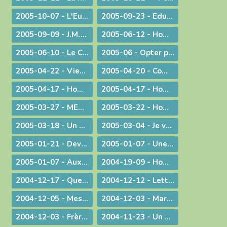
2005-10-07 - L'Eucharistie, source de la transformation des cœurs et du monde
2005-09-23 - Eduquer
2005-09-09 - J.M.J. du souvenir à l'avenir !
2005-06-12 - Homélie pour des ordinations diaconales
2005-06-10 - Le Curé d'Ars chez le Pape !
2005-06 - Opter pour l'avenir
2005-04-22 - Viens Esprit-Saint !
2005-04-20 - Communiqué à l'occasion de l'élection du Pape Benoît XVI
2005-04-17 - Homélie pour la journée des vocations
2005-04-17 - Homélie pour la journée des vocations
2005-03-27 - MESSAGE PASCAL 2005 : Marcher avec nos jambes !
2005-03-22 - Homélie pour la messe chrismale
2005-03-18 - Un degré de plus !
2005-03-04 - Je vais devenir plus pratiquant
2005-01-21 - Devant l'absurde
2005-01-07 - Une conscience planétaire
2005-01-07 - Aux portes du bonheur !
2004-19-09 - Homélie pour la Messe retransmise par la télévision depuis l'abbatiale d'Ambronay
2004-12-17 - Quelle Famille ?
2004-12-12 - Lettre aux prêtres
2004-12-05 - Message lors de la Messe d'au revoir à St-Didier-sur-Chalaronne
2004-12-03 - Marie, le premier tabernacle de l'histoire
2004-12-03 - Frère Gabriel Taborin, à l'école de la Sainte Famille
2004-11-23 - Un peu d'air frais !