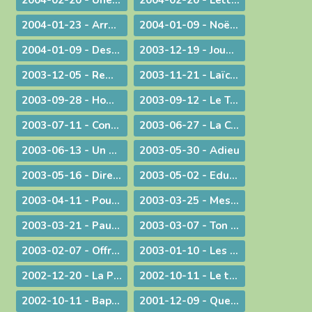
2004-01-23 - Arrêt sur image
2004-01-09 - Noël ! "un" Sauveur ou "LE" Sauveur
2004-01-09 - Des voeux de nouvel an tirés de l'actualité
2003-12-19 - Jouez hautbois, résonnez musettes !
2003-12-05 - Remue-ménage au parlement !
2003-11-21 - Laïcité : confiance et appréhension
2003-09-28 - Homélie de la Messe du 26° dimanche ordinaire radiodiffusée depuis l'Abbaye d'Ambronay
2003-09-12 - Le Trésor de l'Eucharistie
2003-07-11 - Continuez votre oeuvre précieuse et irremplaçable
2003-06-27 - La Constitution européenne : ultime version - Un silence plus éloquent que toutes les paroles
2003-06-13 - Un préambule contesté
2003-05-30 - Adieu
2003-05-16 - Dire merci !
2003-05-02 - Education et vocation
2003-04-11 - Pour une catéchèse pascale
2003-03-25 - Message aux communautés musulmanes et chrétiennes de Bourg-en-Bresse
2003-03-21 - Paul Couturier, apôtre de l'unité
2003-03-07 - Ton Père voit dans le secret !
2003-02-07 - Offrir ses mains et son cœur
2003-01-10 - Les bienfaits du dialogue œcuménique
2002-12-20 - La Prière à Marie : un itinéraire de contemplation, une source pour l'action
2002-10-11 - Le temps de la mission
2002-10-11 - Baptême et mariage - Dans une pastorale d'évangélisation harmoniser nos pratiques pour mieux proposer la foi
2001-12-09 - Questions d'actualité avec Mgr Bagnard