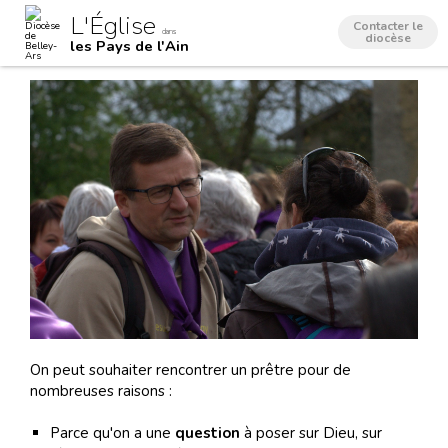
Aller
Outils
L'Église
au
personnels
Contacter le
dans
contenu.
diocèse
les Pays de l'Ain
|
Aller
à
la
navigation
On peut souhaiter rencontrer un prêtre pour de
nombreuses raisons :
Parce qu'on a une
question
à poser sur Dieu, sur