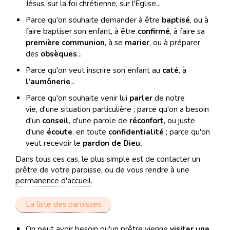
Jésus, sur la foi chrétienne, sur l'Eglise...
Parce qu'on souhaite demander à être
baptisé
, ou à
faire baptiser son enfant, à être
confirmé
, à faire sa
première communion
, à se
marier
, ou à préparer
des
obsèques
...
Parce qu'on veut inscrire son enfant au
caté
, à
l'aumônerie
...
Parce qu'on souhaite venir lui
parler
de notre
vie, d'une situation particulière ; parce qu'on a besoin
d'un
conseil
, d'une parole de
réconfort
, ou juste
d'une
écoute
, en toute
confidentialité
; parce qu'on
veut recevoir le
pardon de Dieu.
Dans tous ces cas, le plus simple est de contacter un
prêtre de votre paroisse, ou de vous rendre à une
permanence d'accueil
.
La liste des paroisses
On peut avoir besoin qu'un prêtre vienne
visiter une