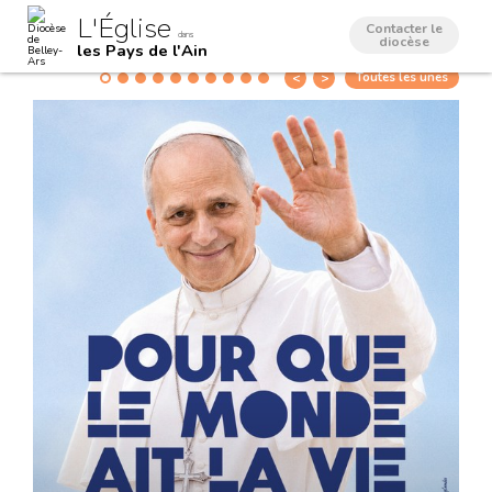
Aller
Outils
L'Église
au
personnels
Contacter le
dans
contenu.
diocèse
les Pays de l'Ain
|
Aller
Toutes les unes
à
la
navigation