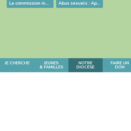
La commission indépendante sur les abus sexuels dans l'Eglise
Abus sexuels : Appel à témoignage
JE CHERCHE
JEUNES
NOTRE
FAIRE UN
& FAMILLES
DIOCÈSE
DON