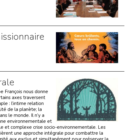
issionnaire
rale
ape François nous donne
ertains axes traversent
le : l’intime relation
lité de la planète; la
ans le monde. Il n’y a
’une environnementale et
eule et complexe crise socio-environnementale. Les
quièrent une approche intégrale pour combattre la
gnité aux exclus et simultanément pour préserver la