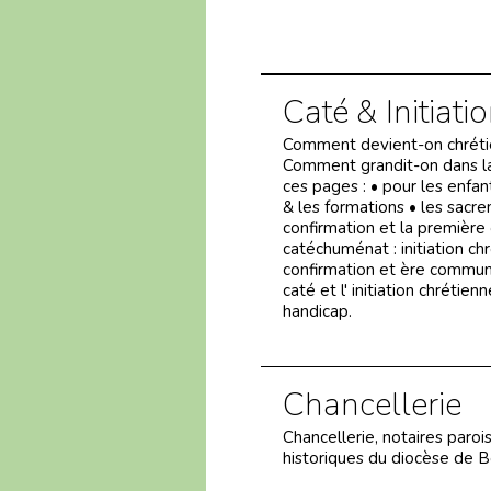
Caté & Initiati
Comment devient-on chrétie
Comment grandit-on dans la
ces pages : • pour les enfant
& les formations • les sacr
confirmation et la première
catéchuménat : initiation c
confirmation et ère communi
caté et l' initiation chrétie
handicap.
Chancellerie
Chancellerie, notaires parois
historiques du diocèse de B