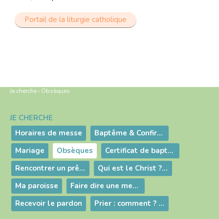
Portail de la liturgie catholique
Je cherche
›
Obsèques
JE CHERCHE
Navigation
Horaires de messe
Baptême & Confirmation
Mariage
Obsèques
Certificat de baptême / Archives
Rencontrer un prêtre
Qui est le Christ ? Qu'est-ce que l'Eglise ?
Ma paroisse
Faire dire une messe
Recevoir le pardon
Prier : comment ? pourquoi ?