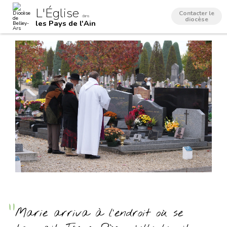
Aller
Outils
L'Église
au
personnels
Contacter le
dans
contenu.
diocèse
les Pays de l'Ain
|
Aller
à
la
navigation
Marie arriva à l’endroit où se