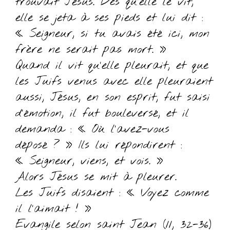
trouvait Jésus. Dès qu’elle le vit,
elle se jeta à ses pieds et lui dit :
« Seigneur, si tu avais été ici, mon
frère ne serait pas mort. »
Quand il vit qu’elle pleurait, et que
les Juifs venus avec elle pleuraient
aussi, Jésus, en son esprit, fut saisi
d’émotion, il fut bouleversé, et il
demanda : « Où l’avez-vous
déposé ? » Ils lui répondirent :
« Seigneur, viens, et vois. »
Alors Jésus se mit à pleurer.
Les Juifs disaient : « Voyez comme
il l’aimait ! »
Evangile selon saint Jean (11, 32-36)