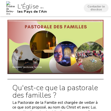
Aller
Outils
L'Église
au
personnels
Contacter le
dans
contenu.
diocèse
les Pays de l'Ain
|
Aller
à
la
navigation
Bandeau pastorale famille
Qu'est-ce que la pastorale
des familles ?
La Pastorale de la Famille est chargée de veiller à
ce que soit proposé, au nom du Christ et avec Lui,