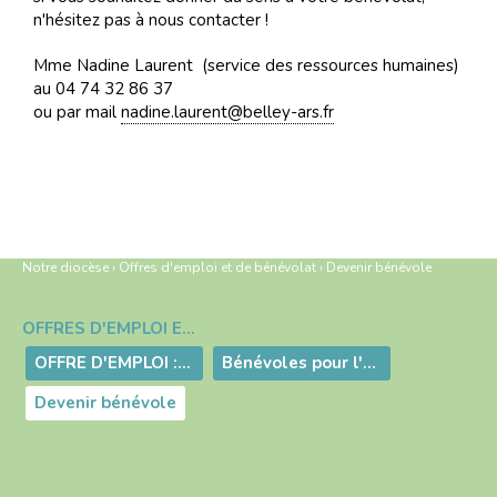
n'hésitez pas à nous contacter !
Mme Nadine Laurent (service des ressources humaines)
au 04 74 32 86 37
ou par mail
nadine.laurent@belley-ars.fr
Notre diocèse
›
Offres d'emploi et de bénévolat
›
Devenir bénévole
OFFRES D'EMPLOI ET DE BÉNÉVOLAT
Navigation
OFFRE D'EMPLOI : ASSISTANT(E) RESPONSABLE IMMOBILIER EN ALTERNANCE
Bénévoles pour l'accueil à l'évêché
Devenir bénévole