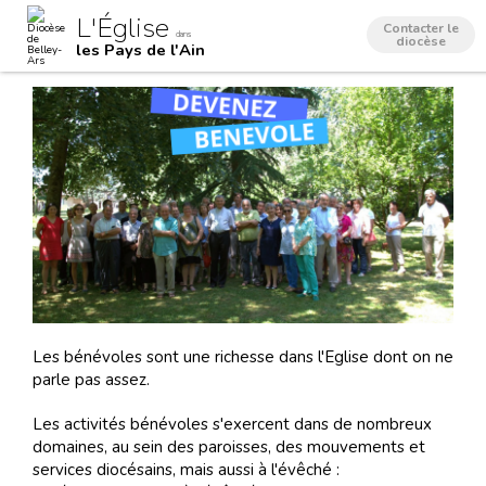
Aller
Outils
L'Église
au
personnels
Contacter le
dans
contenu.
diocèse
les Pays de l'Ain
|
Aller
à
la
navigation
Les bénévoles sont une richesse dans l'Eglise dont on ne
parle pas assez.
Les activités bénévoles s'exercent dans de nombreux
domaines, au sein des paroisses, des mouvements et
services diocésains, mais aussi à l'évêché :