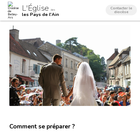
Aller
Outils
L'Église
au
personnels
Contacter le
dans
contenu.
diocèse
les Pays de l'Ain
|
Aller
à
la
navigation
Comment se préparer ?