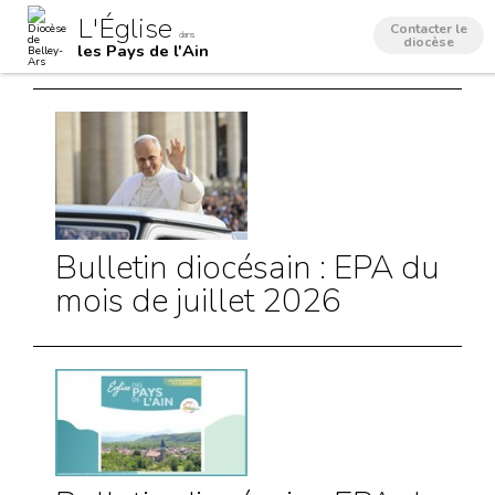
Aller
Outils
L'Église
au
personnels
Contacter le
dans
contenu.
diocèse
les Pays de l'Ain
|
Aller
à
la
navigation
Bulletin diocésain : EPA du
mois de juillet 2026