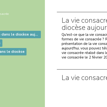
nsacrée
La vie consacr
diocèse aujour
La vie consacrée dans le diocèse aujourd’hui
Qu'est-ce que la vie consac
formes de vie consacrée ? R
e
présentation de la vie cons
aujourd'hui, vous pouvez télé
ans le diocèse
vie consacrée réalisé dans l
vie consacrée le 2 février 2
La vie consacr