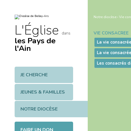
Aller
Outils
au
personnels
contenu.
|
Notre diocèse
›
Vie co
Aller
à
L'Église
la
navigation
VIE CONSACRÉE
dans
Navigation
les Pays de
l'Ain
La vie consacré
Les consacrés d
JE CHERCHE
JEUNES & FAMILLES
NOTRE DIOCÈSE
FAIRE UN DON