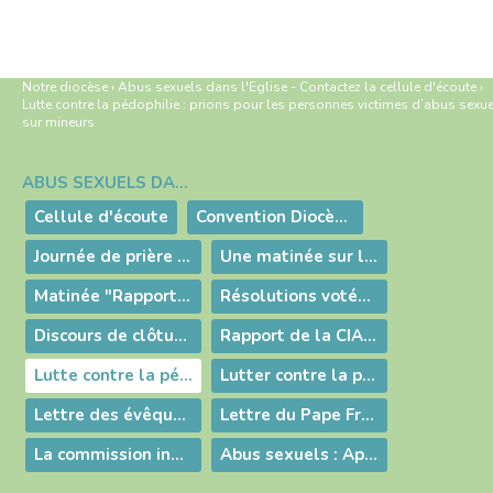
Notre diocèse
›
Abus sexuels dans l'Eglise - Contactez la cellule d'écoute
›
Lutte contre la pédophilie : prions pour les personnes victimes d’abus sexu
sur mineurs
ABUS SEXUELS DANS L'EGLISE - CONTACTEZ LA CELLULE D'ÉCOUTE
Navigation
Cellule d'écoute
Convention Diocèse-AVEMA - signature 2022
Journée de prière pour les personnes victimes de violence ou d’abus
Une matinée sur le rapport de la CIASE
Matinée "Rapport de la CIASE"
Résolutions votées par les évêques de France
Discours de clôture de l’Assemblée plénière de la Conférence des évêques de France
Rapport de la CIASE : Tristesse, honte et compassion
Lutte contre la pédophilie : prions pour les personnes victimes d’abus sexuels sur mineurs
Lutter contre la pédophilie
Lettre des évêques de France aux catholiques sur la lutte contre la pédophilie
Lettre du Pape François au Peuple de Dieu
La commission indépendante sur les abus sexuels dans l'Eglise
Abus sexuels : Appel à témoignage