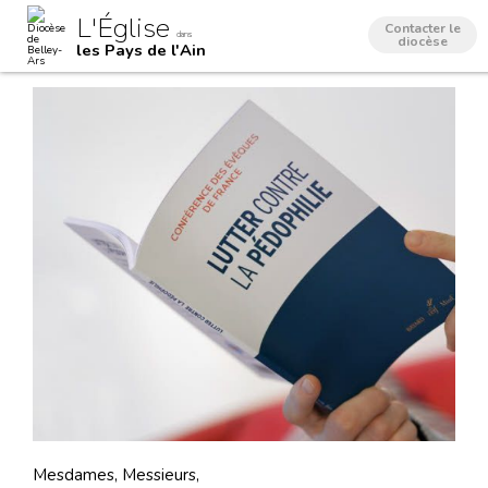
Aller
Outils
L'Église
au
personnels
Contacter le
dans
contenu.
diocèse
les Pays de l'Ain
|
Aller
à
la
navigation
Mesdames, Messieurs,