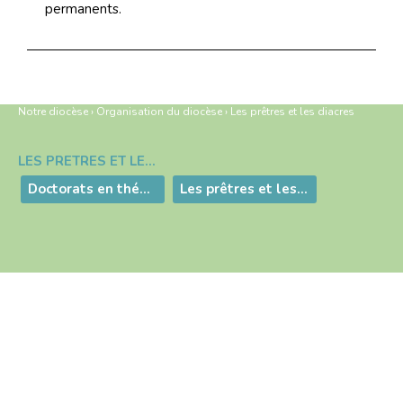
permanents.
Notre diocèse
›
Organisation du diocèse
›
Les prêtres et les diacres
LES PRÊTRES ET LES DIACRES
Navigation
Doctorats en théologie
Les prêtres et les diacres