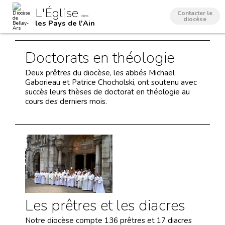
Aller
Outils
L'Église
au
personnels
Contacter le
dans
contenu.
diocèse
les Pays de l'Ain
|
Aller
à
la
Doctorats en théologie
navigation
Deux prêtres du diocèse, les abbés Michaël
Gaborieau et Patrice Chocholski, ont soutenu avec
succès leurs thèses de doctorat en théologie au
cours des derniers mois.
Les prêtres et les diacres
Notre diocèse compte 136 prêtres et 17 diacres