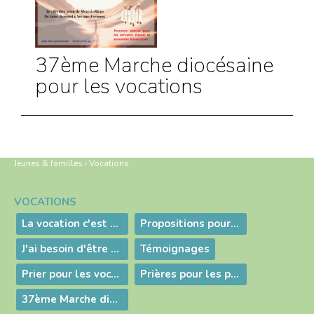
37ème Marche diocésaine
pour les vocations
Jeunes & familles
›
Vocations
VOCATIONS
Navigation
La vocation c'est quoi ?
Propositions pour discerner
J'ai besoin d'être accompagné
Témoignages
Prier pour les vocations
Prières pour les prêtres
37ème Marche diocésaine pour les vocations