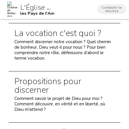
Aller
Outils
L'Église
au
personnels
Contacter le
dans
contenu.
diocèse
les Pays de l'Ain
|
Aller
à
la
La vocation c'est quoi ?
navigation
Comment discerner notre vocation ? Quel chemin
de bonheur, Dieu veut-il pour nous ? Pour bien
comprendre notre rôle, définissons d’abord le
terme vocation.
Propositions pour
discerner
Comment savoir le projet de Dieu pour moi ?
Comment découvrir, en vérité et en liberté, où
Dieu m'attend ?