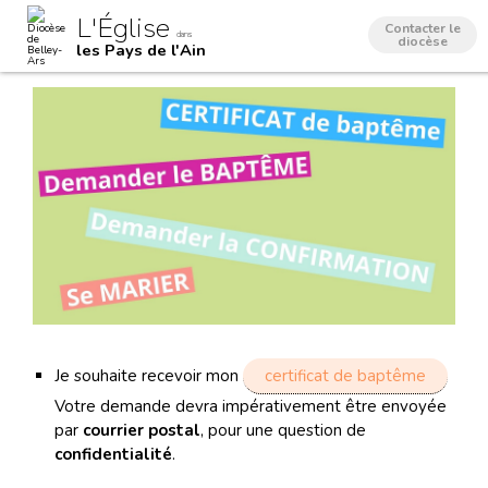
Aller
Outils
L'Église
au
personnels
Contacter le
dans
contenu.
diocèse
les Pays de l'Ain
|
Aller
à
la
navigation
Je souhaite recevoir mon
certificat de baptême
Votre demande devra impérativement être envoyée
par
courrier postal
, pour une question de
confidentialité
.