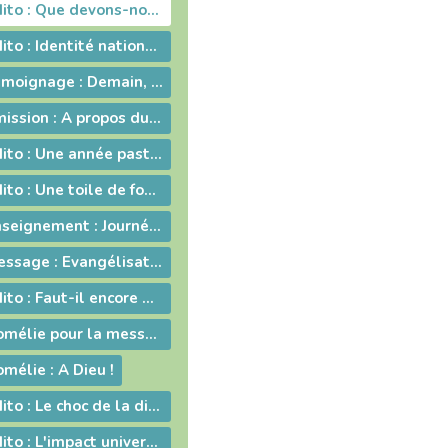
2009-12-25 - Edito : Que de­vons-nous faire ?
2009-12-11 - Edito : Identité nationale
2009-11-06 - Témoignage : Demain, la vie de nos communautés chrétiennes
2009-10-19 - Emission : A propos du travail le dimanche
2009-09-11 - Edito : Une année pastorale qui ne ressemble à aucune autre !
2009-07-03 - Edito : Une toile de fond peu commune... pour une fin d'année ordinaire !
2009-05-26 - Enseignement : Journée du Presbyterium
2009-05-16 - Message : Evangélisation et année sacerdotale
2009-05-07 - Edito : Faut-il encore garder un peu de religion ?
2009-04-24 - Homélie pour la messe chrismale
mélie : A Dieu !
2009-03-30 - ­Edito : Le choc de la dif­fé­rence
2009-03-06 - Edito : L'impact universel de nos responsabilités individuelles