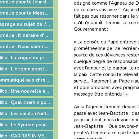
2011-04-24 - Homélie pour le Jour de Pâques
dé­si­gné comme l'Agneau de Dieu.
de ce que vous avez !" Au­jourd'h
2011-04-19 - Homélie pour la Messe Chrismale
fait pas que ré­son­ner dans le
qu'il n'y pa­raît. Té­moin, ce com­
2011-04-16 - Message au sujet de l'Exposition "Je croix aux miracles" tenue en Avignon
Gou­ver­ne­ment :
2011-04-08 - Homélie : Itinéraire d'une rencontre avec Jésus
« La pen­sée du Pape en­tre­voit 
2011-04-03 - Homélie : Nous sommes tous des catéchumènes !
pro­mé­théenne de "se re­créer en
source de ces dé­vian­ces res­tent
2011-03-11 - Edito : La vogue du prêt-à-porter
quel­que de­gré de res­pon­sa­bi­
avec l'amour et le par­don, le re­n
2011-02-11 - Edito : L'origine apostolique du célibat du prêtre
la paix. Cette con­duite re­le­vai
2011-01-24 - Communiqué aux chrétiens du diocèse
sur­vie... Ra­re­ment un Pape n'a
et pour pro­po­ser, avec prag­ma­ti
2011-01-14 - Edito : Une nouvelle année
mes­sage être en­ten­du ! »
2010-12-10 - Edito : Quel chemin pour l'humanité ?
Ain­si, l'age­nouille­ment de­vant
pas­sé avec Jean-Bap­tiste ; c'est
2010-11-12 - Edito : Les saints n'ont pas disparu !
jus­qu'au bout, nous de­vons nou
2010-10-16 - Edito : Le Synode pour le Moyen-Orient devrait tous nous faire réfléchir...
Jean-Bap­tiste : "Que de­vons-no
peut s'at­ten­dre à ce que le fo
2010-10-08 - Edito : CARITAS IN VERITATE