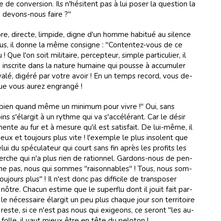
e con­ver­sion. Ils n'hé­si­tent pas à lui po­ser la ques­tion la
e de­vons-nous faire ?"
­bre, di­recte, lim­pide, di­gne d'un homme ha­bi­tué au si­lence
tous, il donne la même con­si­gne : "Con­ten­tez-vous de ce
Que l'on soit mi­li­taire, per­cep­teur, sim­ple par­ti­cu­lier, il
 ins­crite dans la na­ture hu­maine qui pousse à ac­cu­mu­ler
a­lé, di­gé­ré par vo­tre avoir ! En un temps re­cord, vous de­
que vous au­rez en­gran­gé !
aut bien quand même un mi­ni­mum pour vi­vre !" Oui, sans
 s'élar­git à un rythme qui va s'ac­cé­lé­rant. Car le dé­sir
mente au fur et à me­sure qu'il est sa­tis­fait. De lui-même, il
eux et tou­jours plus vite ! l'exem­ple le plus in­so­lent que
lui du spé­cu­la­teur qui court sans fin après les pro­fits les
her­che qui n'a plus rien de ra­tion­nel. Gar­dons-nous de pen­
he pas, nous qui som­mes "rai­son­na­bles" ! Tous, nous som­
ours plus" ! Il n'est donc pas dif­fi­cile de trans­po­ser
ô­tre. Cha­cun es­time que le su­per­flu dont il jouit fait par­
 le né­ces­saire élar­git un peu plus cha­que jour son ter­ri­toire
 reste, si ce n'est pas nous qui exi­geons, ce se­ront "les au­
folle, il vaut mieux être en tête du pe­lo­ton !