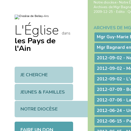
Aller
Outils
Notre diocèse
›
Notre É
au
personnels
Archives de Mgr Bagn
contenu.
2009-12-25 - Edito : Q
|
Aller
à
L'Église
la
ARCHIVES DE M
Navigation
navigation
dans
les Pays de
l'Ain
Mgr Bagnard e
JE CHERCHE
2012-09-02 - L'
2012-07-09 - B
JEUNES & FAMILLES
NOTRE DIOCÈSE
FAIRE UN DON