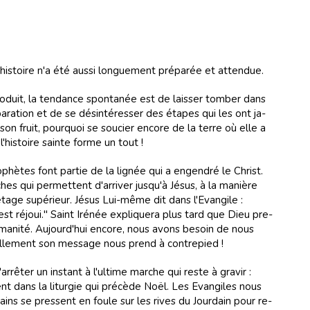
is­toire n'a été aus­si lon­gue­ment pré­pa­rée et at­ten­due.
­duit, la ten­dance spon­ta­née est de lais­ser ­tom­ber dans
pa­ra­tion et de se dés­in­té­res­ser des éta­pes qui les ont ja­
son fruit, pour­quoi se sou­cier en­core de la terre où elle a
 l'his­toire sainte forme un tout !
è­tes font par­tie de la li­gnée qui a en­gen­dré le Christ.
s qui per­met­tent d'ar­ri­ver jus­qu'à Jé­sus, à la ma­nière
'étage su­pé­rieur. Jésus Lui-même dit dans l'Evan­gile :
t ré­joui." Saint Iré­née ex­pli­que­ra plus tard que Dieu pre­
u­ma­ni­té. Au­jourd'hui en­core, nous avons be­soin de nous
 tel­le­ment son mes­sage nous prend à con­tre­pied !
­rê­ter un ins­tant à l'ul­time mar­che qui reste à gra­vir :
ent dans la li­tur­gie qui pré­cède Noël. Les Evan­gi­les nous
ains se pres­sent en foule sur les ri­ves du Jour­dain pour re­