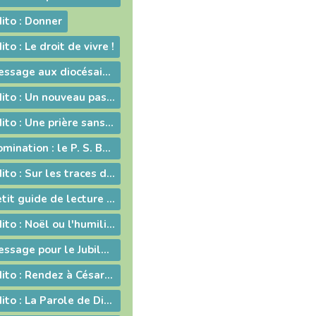
ito : Donner
to : Le droit de vivre !
2009-02-06 - Message aux diocésains à propos de la levée des excommunications des quatre évêques de la Fraternité Saint Pie X
2009-02-06 - Edito : Un nouveau pas sur la route de l'évangélisation
2009-01-23 - Edito : Une prière sans parole
2009-01-09 - Nomination : le P. S. Bataille, futur Supérieur du Séminaire Français de Rome
2009-01-09 - Edito : Sur les traces de saint Paul : le Forum de l'évangélisation
2009-01-06 - Petit guide de lecture de l'encylique « L'ÉGLISE VIT DE L'EUCHARISTIE »
2008-12-19 - Edito : Noël ou l'humilité de Dieu
2008-12-05 - Message pour le Jubilé du Saint Curé d'Ars
2008-10-24 - Edito : Rendez à César... rendez à Dieu...
2008-10-10 - Edito : La Parole de Dieu et la marche du monde