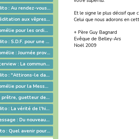
vo­tre su­per­flu."
2010-09-10 - Edito : Au rendez-vous des urgences, la mission est la première invitée
Et le si­gne le plus dé­ci­sif que 
2010-08-04 - Méditation aux vêpres à Ars
Ce­lui que nous ado­rons en cett
2010-06-27 - Homélie pour les ordinations
+ Père Guy Ba­gnard
Evê­que de Bel­ley-Ars
2010-06-11 - Edito : S.D.F. pour une quin­zaine !
Noël 2009
2010-05-08 - Homélie : Journée provinciale pour les vocations
2010-05-07 - Interview : La communion entre Eglises - Retour d'Irlande
2010-04-09 - Edito : "Attirons-le dans un piège"
2010-03-30 - Homélie pour la Messe chrismale
2010-02-14 - Le prêtre, guetteur de Dieu
2010-02-12 - Edito : La vérité de l'histoire
2010-01-05 - Message : Du nouveau dans la communication du diocèse de Belley-Ars !
2009-0320 - Edito : Quel avenir pour la paternité ?