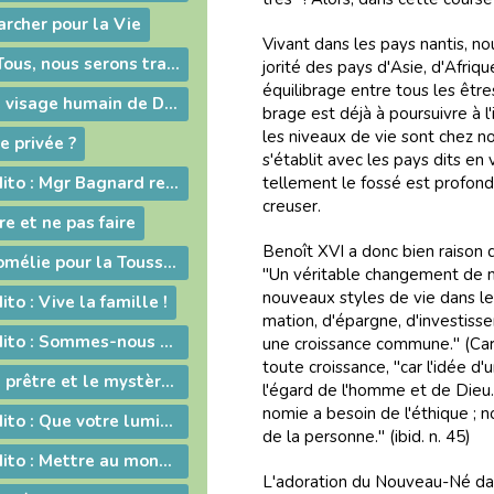
rcher pour la Vie
Vi­vant dans les pays nan­tis, n
2012-01-20 - « Tous, nous serons transformés par la Victoire de notre Seigneur Jésus Christ. »
jo­ri­té des pays d'Asie, d'Afri­qu
équi­li­brage en­tre tous les êtres
2012-01-13 - Le visage humain de Dieu
brage est déjà à pour­sui­vre à 
les ni­veaux de vie sont chez nou
e privée ?
s'éta­blit avec les pays dits en
2011-11-14 - Edito : Mgr Bagnard revient sur le cinquantenaire de Vatican II
tel­le­ment le fos­sé est pro­fon
creu­ser.
e et ne pas faire
Be­noît XVI a donc bien rai­son de
2011-11-01 - Homélie pour la Toussaint
"Un vé­ri­ta­ble chan­ge­ment de 
nou­veaux sty­les de vie dans le
to : Vive la fa­mille !
ma­tion, d'épar­gne, d'in­ves­tis
2011-09-10 - Edito : Som­mes-nous prêts à assu­mer no­tre dif­fé­rence chré­tienne ?
une crois­sance com­mune." (Ca­ri­t
toute crois­sance, "car l'idée d
2011-06-26 - Le prêtre et le mystère eucharistique
l'égard de l'homme et de Dieu." (
no­mie a be­soin de l'éthi­que ;
2011-05-28 - Edito : Que votre lumière brille aux yeux des hommes !
de la per­sonne." (ibid. n. 45)
2011-05-13 - Edito : Mettre au monde des saints !
L'ado­ra­tion du Nou­veau-Né dans