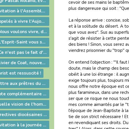
2012-06-15 - Mgr Pascal Roland, Évêque de Belley-Ars : Message de Mgr Guy Bagnard aux diocésains de Belley-Ars
ce­voir de ses mains le bap­tême d
plus dan­ge­reuse qui soit : "Qu
2012-06-04 - Invitation à l'Assemblée Générale de l'Association Diocésaine
La ré­ponse ar­rive : con­cise, so
2012-05-27 - Appelés à vivre l'Aujourd'hui de Dieu !
et à la so­li­tude du dé­sert. A 
2012-05-24 - « Nous voulons vivre, développer et transmettre ce message chrétien ! »
que vous avez". Sus au su­per­flu ! 
s'agit de ré­sis­ter à cette pente
2012-05-24 - « L'Esprit-Saint vous sera donné en plénitude. »
des biens ! Sinon, vous se­rez av
vien­drez pri­son­nier du "trop" 
2012-05-24 - « Ce n'est pas le fait d'être évêque qui m'a rendu heureux, c'est le fait d'avoir donné ma vie »
On en­tend l'ob­jec­tion : "'Il f
2012-05-14 - Olivier de Coat, nouveau Directeur diocésain de l'Enseignement Catholique
doute, mais le champ des be­soins
ist est ressuscité !
obéit à une loi étrange : il aug­
exige tou­jours plus, tou­jours mi
2012-04-14 - Lettre aux prêtres du diocèse
nous of­fre no­tre épo­que est ce­
plus fa­ra­mi­neux, dans une re­c
2012-03-14 - Note complémentaire à propos des élections
ser que ce ris­que ne nous tou­c
2012-03-09 - Quelle vision de l'homme ?
mes comme ai­man­tés par le "tou­j
l'épo­que de Jean-Bap­tiste à la n
2012-03-05 - Directives diocésaines sur les intentions et offrandes de Messes
tie de son strict né­ces­saire ! Et
en re­ven­di­quant ses droits. Du
2012-02-28 - Invitation à la journée du sacerdoce et à la Messe Chrismale
tres" ! Alors, dans cette course 