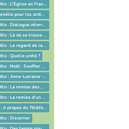
2008-09-26 - Edito : L'Eglise en France, une nouvelle fois visitée
2008-06-29 - Homélie pour les ordinations
2008-06-13 - Edito : Dialogue interreligieux : Le sens de la liberté religieuse
2008-03-14 - Edito : Là où se trouve Dieu... là se trouve l'avenir
2008-02-22 - Edito : Le regard de la foi
ito : Quelle unité ?
2007-12-21 - Edito : Noël : Souffler sur les braises de l'espérance !
2007-12-07 - Edito : Anne-Lorraine - Sa résistance lui a coûté la vie !
2007-11-23 - Edito : La remise des Actes : une démarche liturgique
2007-11-02 - Edito : La remise d'un livre : une démarche diocésaine
2007-11 - Edito : A propos du Téléthon 2007
ito : Discerner
2007-10-05 - Edito : Des temps nouveaux pour l'Evangile "Passons aux Actes !"