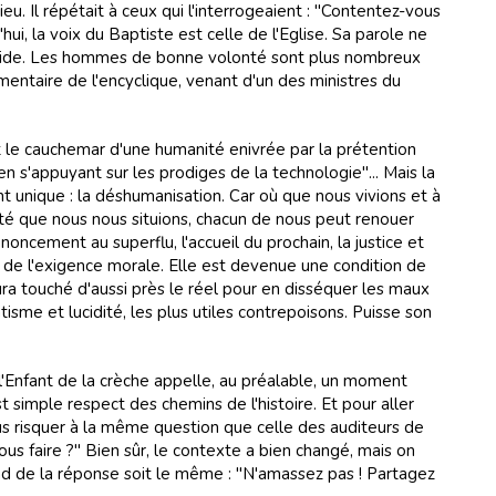
 Il ré­pé­tait à ceux qui l'in­ter­ro­geaient : "Con­ten­tez-vous
ui, la voix du Bap­tiste est celle de l'Eglise. Sa pa­role ne
 vide. Les hom­mes de bonne vo­lon­té sont plus nom­breux
men­taire de l'en­cy­cli­que, ve­nant d'un des mi­nis­tres du
le cau­che­mar d'une hu­ma­ni­té eni­vrée par la pré­ten­tion
 s'ap­puyant sur les pro­di­ges de la tech­no­lo­gie"... Mais la
 uni­que : la dés­hu­ma­ni­sa­tion. Car où que nous vi­vions et à
li­té que nous nous si­tuions, cha­cun de nous peut re­nouer
on­ce­ment au su­per­flu, l'ac­cueil du pro­chain, la jus­tice et
t de l'exi­gence mo­rale. Elle est de­ve­nue une con­di­tion de
u­ra tou­ché d'aus­si près le réel pour en dis­sé­quer les maux
sme et lu­ci­di­té, les plus uti­les con­tre­poi­sons. Puisse son
 l'En­fant de la crè­che ap­pelle, au pré­ala­ble, un mo­ment
 sim­ple res­pect des che­mins de l'his­toire. Et pour al­ler
s ris­quer à la même ques­tion que celle des au­di­teurs de
us faire ?" Bien sûr, le con­texte a bien chan­gé, mais on
nd de la ré­ponse soit le même : "N'amas­sez pas ! Par­ta­gez