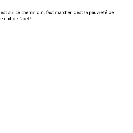
c'est sur ce che­min qu'il faut mar­cher, c'est la pau­vre­té de
e nuit de Noël !