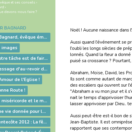
vêque et ses conseils
›
ard
›
ue de­vons-nous faire ?
GR BAGNARD
Noël ! Au­cune nais­sance dans l'h
Mgr Guy-Marie Bagnard, évêque émérite de Belley-Ars
Aus­si quand l'évé­ne­ment se pro
n images
l'ou­bli les longs siè­cles de pré­
lon­nés. Quand la fleur a don­né 
2012-09-02 - Notre tâche est de faire entendre la voix d'une conscience droite !
pui­sé sa crois­sance ? Pour­tant,
2012-09-02 - Message d'au-revoir de Mgr Bagnard
Abraham, Moïse, David, les Pro­ph
Ils sont comme au­tant de mar­che
Amour de l'Eglise !
des es­ca­liers qui ou­vrent sur l
onne Route !
"Abraham a vu mon jour et il s'es
nait le temps d'ap­pri­voi­ser l'h
2012-07-06 - La miséricorde et le ministère du prêtre
lais­ser ap­pri­voi­ser par Dieu..
2012-06-24 - Une vie donnée pour le Christ
Aus­si peut-être est-il bon de s'ar
2012-06-15 - Pentecôte 2012 : La fête d'une famille aux nombreux enfants !
Jean-Bap­tiste. Il est om­ni­pré­s
rap­por­tent que ses con­tem­po­r