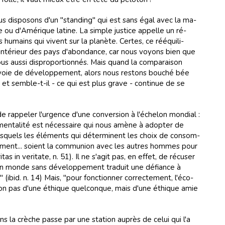
ous dis­po­sons d'un "stan­ding" qui est sans égal avec la ma­
e ou d'Amé­ri­que la­tine. La sim­ple jus­tice ap­pelle un ré­
 hu­mains qui vi­vent sur la pla­nète. Cer­tes, ce ré­équi­li­
l'in­té­rieur des pays d'abon­dance, car nous voyons bien que
s aus­si dis­pro­por­tion­nés. Mais quand la com­pa­rai­son
 voie de dé­ve­lop­pe­ment, alors nous res­tons bou­ché bée
d et sem­ble-t-il - ce qui est plus grave - con­ti­nue de se
 rap­pe­ler l'ur­gence d'une con­ver­sion à l'éche­lon mon­dial :
men­ta­li­té est né­ces­saire qui nous amène à adop­ter de
s­quels les élé­ments qui dé­ter­mi­nent les choix de con­som­
­se­ment... soient la com­mu­nion avec les au­tres hom­mes pour
as in ve­ri­tate, n. 51). Il ne s'agit pas, en ef­fet, de ré­cu­ser
'un monde sans dé­ve­lop­pe­ment tra­duit une dé­fiance à
ibid. n. 14) Mais, "pour fonc­tion­ner cor­rec­te­ment, l'éco­
 non pas d'une éthi­que quel­con­que, mais d'une éthi­que amie
 la crè­che passe par une sta­tion au­près de ce­lui qui l'a