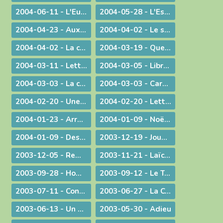
2004-06-11 - L'Eucharistie dans le réalisme de sa célébration
2004-05-28 - L'Esprit de Vérité, "que le Père enverra en mon nom"
2004-04-23 - Aux heures d'incertitude : une figure de sainteté sacerdotale
2004-04-02 - Le sérieux de l'existence humaine
2004-04-02 - La charité ne se sous-traite pas
2004-03-19 - Quel avenir pour le monde ?
2004-03-11 - Lettre au Cardinal Rouco Varela, archevêque de Madrid, après les attentats du 11 mars 2004
2004-03-05 - Libre méditation sur le récit des tentations du Christ
2004-03-03 - La conversion est possible
2004-03-03 - Carême : Lettre pastorale & Courrier aux prêtres du diocèse
2004-02-20 - Une visite pas comme les autres !
2004-02-20 - Lettre de l'évêque de Belley-Ars aux prêtres du diocèse
2004-01-23 - Arrêt sur image
2004-01-09 - Noël ! "un" Sauveur ou "LE" Sauveur
2004-01-09 - Des voeux de nouvel an tirés de l'actualité
2003-12-19 - Jouez hautbois, résonnez musettes !
2003-12-05 - Remue-ménage au parlement !
2003-11-21 - Laïcité : confiance et appréhension
2003-09-28 - Homélie de la Messe du 26° dimanche ordinaire radiodiffusée depuis l'Abbaye d'Ambronay
2003-09-12 - Le Trésor de l'Eucharistie
2003-07-11 - Continuez votre oeuvre précieuse et irremplaçable
2003-06-27 - La Constitution européenne : ultime version - Un silence plus éloquent que toutes les paroles
2003-06-13 - Un préambule contesté
2003-05-30 - Adieu