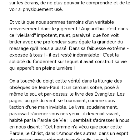
sur les écrans, de ne plus pouvoir le comprendre et de le
voir si physiquement usé.
Et voilà que nous sommes témoins d'un véritable
renversement dans le jugement ! Aujourd'hui, c'est dans
ce "vieillard" impotent, muet, paralysé, que l'on voit
briller avec une profondeur sans égale la grandeur du
message qu'il nous a laissé. Dans sa faiblesse extrême -
exposée à tous ! - il est resté inébranlable ! C'est la
solidité du fondement sur lequel il avait construit sa vie
qui apparaît en pleine lumière !
On a touché du doigt cette vérité dans la liturgie des
obsèques de Jean-Paul II : un cercueil sobre, posé à
même le sol, et par-dessus, le livre des Évangiles. Les
pages, au gré du vent, se tournaient, comme sous
l'action d'une main invisible. Le livre, soudainement,
paraissait s'animer sous nos yeux ; il devenait vivant,
habité par la Parole de Vie ; il semblait s'adresser à nous
en nous disant : "Cet homme n'a vécu que pour cette
Parole, le Christ, dans l'Amour des autres, dans un esprit
de service jamais démenti jusqu'à la fin, jusqu'à