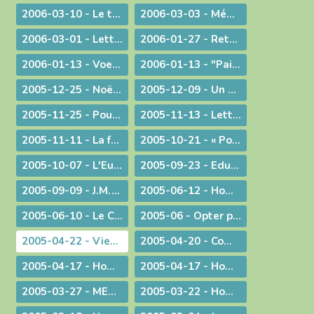
2006-03-10 - Le trésor de la foi
2006-03-03 - Méditation sur l'Evangile du 4° dimanche de Carême 2006
2006-03-01 - Lettre aux prêtres et aux diacres
2006-01-27 - Retour aux origines
2006-01-13 - Voeux... pour aujourd'hui
2006-01-13 - "Paix sur la terre !"
2005-12-25 - Noël : la nouveauté chrétienne
2005-12-09 - Un modèle de persévérance dans l'élaboration d'une loi
2005-11-25 - Pour une laïcité constructive
2005-11-13 - Lettre aux prêtres et aux diacres
2005-11-11 - La faiblesse au service d'une cause
2005-10-21 - « Pour de nouveaux modes de vie ! »
2005-10-07 - L'Eucharistie, source de la transformation des cœurs et du monde
2005-09-23 - Eduquer
2005-09-09 - J.M.J. du souvenir à l'avenir !
2005-06-12 - Homélie pour des ordinations diaconales
2005-06-10 - Le Curé d'Ars chez le Pape !
2005-06 - Opter pour l'avenir
2005-04-22 - Viens Esprit-Saint !
2005-04-20 - Communiqué à l'occasion de l'élection du Pape Benoît XVI
2005-04-17 - Homélie pour la journée des vocations
2005-04-17 - Homélie pour la journée des vocations
2005-03-27 - MESSAGE PASCAL 2005 : Marcher avec nos jambes !
2005-03-22 - Homélie pour la messe chrismale