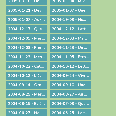
2005-03-18 - Un degré de plus !
2005-03-04 - Je vais devenir plus pratiquant
2005-01-21 - Devant l'absurde
2005-01-07 - Une conscience planétaire
2005-01-07 - Aux portes du bonheur !
2004-19-09 - Homélie pour la Messe retransmise par la télévision depuis l'abbatiale d'Ambronay
2004-12-17 - Quelle Famille ?
2004-12-12 - Lettre aux prêtres
2004-12-05 - Message lors de la Messe d'au revoir à St-Didier-sur-Chalaronne
2004-12-03 - Marie, le premier tabernacle de l'histoire
2004-12-03 - Frère Gabriel Taborin, à l'école de la Sainte Famille
2004-11-23 - Un peu d'air frais !
2004-11-23 - Message lors du coup d'envoi pour les JMJ !
2004-11-05 - Etranges, surprenantes Béatitudes
2004-10-22 - Catécoeur ! Jésus est mon trésor
2004-10-12 - Lettre aux prêtres
2004-10-12 - L'étrange pouvoir du clown
2004-09-24 - Vivre en Eglise
2004-09-14 - Ordination sacerdotale à la Chartreuse de Portes
2004-09-10 - Une année eucharistique, 2005
2004-08-29 - Message aux catholiques de Bourg et des environs
2004-08-27 - Au seuil de la nouvelle année pastorale
2004-08-15 - Et à l'heure de notre mort
2004-07-09 - Quand Dieu est reconduit à la frontière
2004-06-27 - Homélie pour les ordinations
2004-06-25 - Le temps des changements