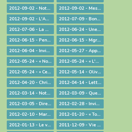
2012-09-02 - Notre tâche est de faire entendre la voix d'une conscience droite !
2012-09-02 - Message d'au-revoir de Mgr Bagnard
2012-09-02 - L'Amour de l'Eglise !
2012-07-09 - Bonne Route !
2012-07-06 - La miséricorde et le ministère du prêtre
2012-06-24 - Une vie donnée pour le Christ
2012-06-15 - Pentecôte 2012 : La fête d'une famille aux nombreux enfants !
2012-06-15 - Mgr Pascal Roland, Évêque de Belley-Ars : Message de Mgr Guy Bagnard aux diocésains de Belley-Ars
2012-06-04 - Invitation à l'Assemblée Générale de l'Association Diocésaine
2012-05-27 - Appelés à vivre l'Aujourd'hui de Dieu !
2012-05-24 - « Nous voulons vivre, développer et transmettre ce message chrétien ! »
2012-05-24 - « L'Esprit-Saint vous sera donné en plénitude. »
2012-05-24 - « Ce n'est pas le fait d'être évêque qui m'a rendu heureux, c'est le fait d'avoir donné ma vie »
2012-05-14 - Olivier de Coat, nouveau Directeur diocésain de l'Enseignement Catholique
2012-04-20 - Christ est ressuscité !
2012-04-14 - Lettre aux prêtres du diocèse
2012-03-14 - Note complémentaire à propos des élections
2012-03-09 - Quelle vision de l'homme ?
2012-03-05 - Directives diocésaines sur les intentions et offrandes de Messes
2012-02-28 - Invitation à la journée du sacerdoce et à la Messe Chrismale
2012-02-10 - Marcher pour la Vie
2012-01-20 - « Tous, nous serons transformés par la Victoire de notre Seigneur Jésus Christ. »
2012-01-13 - Le visage humain de Dieu
2011-12-09 - Vie privée ?