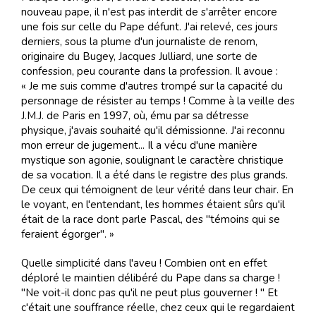
nouveau pape, il n'est pas interdit de s'arrêter encore
une fois sur celle du Pape défunt. J'ai relevé, ces jours
derniers, sous la plume d'un journaliste de renom,
originaire du Bugey, Jacques Julliard, une sorte de
confession, peu courante dans la profession. Il avoue :
« Je me suis comme d'autres trompé sur la capacité du
personnage de résister au temps ! Comme à la veille des
J.M.J. de Paris en 1997, où, ému par sa détresse
physique, j'avais souhaité qu'il démissionne. J'ai reconnu
mon erreur de jugement... Il a vécu d'une manière
mystique son agonie, soulignant le caractère christique
de sa vocation. Il a été dans le registre des plus grands.
De ceux qui témoignent de leur vérité dans leur chair. En
le voyant, en l'entendant, les hommes étaient sûrs qu'il
était de la race dont parle Pascal, des "témoins qui se
feraient égorger". »
Quelle simplicité dans l'aveu ! Combien ont en effet
déploré le maintien délibéré du Pape dans sa charge !
"Ne voit-il donc pas qu'il ne peut plus gouverner ! " Et
c'était une souffrance réelle, chez ceux qui le regardaient