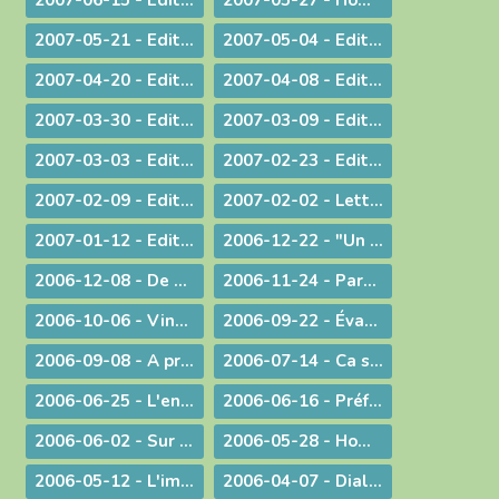
2007-05-21 - Edito : Justice, jugement et miséricorde
2007-05-04 - Edito : Au service des vocations sacerdotales : une journée inédite !
2007-04-20 - Edito : Une citoyenneté responsable
2007-04-08 - Edito : Un baptême pas comme les autres - Pâques 2007
2007-03-30 - Edito : A la veille des élections / A propos des élections présidentielles et législatives
2007-03-09 - Edito : Double "fil de vie" - Un aspect de la liturgie du Carême
2007-03-03 - Edito : Le chemin de la filialié
2007-02-23 - Edito : "Il faut que le monde sache..." Conversion et Mission
2007-02-09 - Edito : "Je suis allée essayer mon cercueil !"
2007-02-02 - Lettre aux prêtres et aux diacres
2007-01-12 - Edito : Le Gange et l'Himalaya
2006-12-22 - "Un Sauveur vous est né !"
2006-12-08 - De Ratisbonne à Ankara, un dialogue ininterrompu
2006-11-24 - Parentalité
2006-10-06 - Vingt ans déjà !
2006-09-22 - Évangéliser : aller au large !
2006-09-08 - A propos du Liban
2006-07-14 - Ca se passe en France !
2006-06-25 - L'enjeu de toute existence : trouver Le chemin !
2006-06-16 - Préférer le bonheur à la vérité ?
2006-06-02 - Sur les pas de Jean-Paul II
2006-05-28 - Homélie à la messe télévisée à Notre-Dame de Bourg
2006-05-12 - L'immigration
2006-04-07 - Dialogue interreligieux