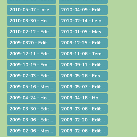
2010-05-07 - Interview : La communion entre Eglises - Retour d'Irlande
2010-04-09 - Edito : "Attirons-le dans un piège"
2010-03-30 - Homélie pour la Messe chrismale
2010-02-14 - Le prêtre, guetteur de Dieu
2010-02-12 - Edito : La vérité de l'histoire
2010-01-05 - Message : Du nouveau dans la communication du diocèse de Belley-Ars !
2009-0320 - Edito : Quel avenir pour la paternité ?
2009-12-25 - Edito : Que de­vons-nous faire ?
2009-12-11 - Edito : Identité nationale
2009-11-06 - Témoignage : Demain, la vie de nos communautés chrétiennes
2009-10-19 - Emission : A propos du travail le dimanche
2009-09-11 - Edito : Une année pastorale qui ne ressemble à aucune autre !
2009-07-03 - Edito : Une toile de fond peu commune... pour une fin d'année ordinaire !
2009-05-26 - Enseignement : Journée du Presbyterium
2009-05-16 - Message : Evangélisation et année sacerdotale
2009-05-07 - Edito : Faut-il encore garder un peu de religion ?
2009-04-24 - Homélie pour la messe chrismale
2009-04-18 - Homélie : A Dieu !
2009-03-30 - ­Edito : Le choc de la dif­fé­rence
2009-03-06 - Edito : L'impact universel de nos responsabilités individuelles
2009-03-06 - Edito : Donner
2009-02-20 - Edito : Le droit de vivre !
2009-02-06 - Message aux diocésains à propos de la levée des excommunications des quatre évêques de la Fraternité Saint Pie X
2009-02-06 - Edito : Un nouveau pas sur la route de l'évangélisation