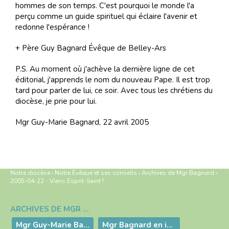
hommes de son temps. C'est pourquoi le monde l'a
perçu comme un guide spirituel qui éclaire l'avenir et
redonne l'espérance !
+ Père Guy Bagnard Évêque de Belley-Ars
P.S. Au moment où j'achève la dernière ligne de cet
éditorial, j'apprends le nom du nouveau Pape. Il est trop
tard pour parler de lui, ce soir. Avec tous les chrétiens du
diocèse, je prie pour lui.
Mgr Guy-Marie Bagnard, 22 avril 2005
Notre diocèse
›
Notre Évêque et ses conseils
›
Archives de Mgr Bagnard
›
2005-04-22 - Viens Esprit-Saint !
ARCHIVES DE MGR BAGNARD
Navigation
Mgr Guy-Marie Bagnard, évêque émérite de Belley-Ars
Mgr Bagnard en images