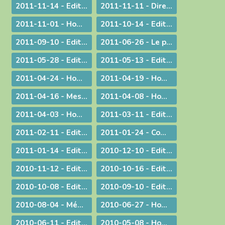
2011-11-14 - Edito : Mgr Bagnard revient sur le cinquantenaire de Vatican II
2011-11-11 - Dire et ne pas faire
2011-11-01 - Homélie pour la Toussaint
2011-10-14 - Edito : Vive la fa­mille !
2011-09-10 - Edito : Som­mes-nous prêts à assu­mer no­tre dif­fé­rence chré­tienne ?
2011-06-26 - Le prêtre et le mystère eucharistique
2011-05-28 - Edito : Que votre lumière brille aux yeux des hommes !
2011-05-13 - Edito : Mettre au monde des saints !
2011-04-24 - Homélie pour le Jour de Pâques
2011-04-19 - Homélie pour la Messe Chrismale
2011-04-16 - Message au sujet de l'Exposition "Je croix aux miracles" tenue en Avignon
2011-04-08 - Homélie : Itinéraire d'une rencontre avec Jésus
2011-04-03 - Homélie : Nous sommes tous des catéchumènes !
2011-03-11 - Edito : La vogue du prêt-à-porter
2011-02-11 - Edito : L'origine apostolique du célibat du prêtre
2011-01-24 - Communiqué aux chrétiens du diocèse
2011-01-14 - Edito : Une nouvelle année
2010-12-10 - Edito : Quel chemin pour l'humanité ?
2010-11-12 - Edito : Les saints n'ont pas disparu !
2010-10-16 - Edito : Le Synode pour le Moyen-Orient devrait tous nous faire réfléchir...
2010-10-08 - Edito : CARITAS IN VERITATE
2010-09-10 - Edito : Au rendez-vous des urgences, la mission est la première invitée
2010-08-04 - Méditation aux vêpres à Ars
2010-06-27 - Homélie pour les ordinations
2010-06-11 - Edito : S.D.F. pour une quin­zaine !
2010-05-08 - Homélie : Journée provinciale pour les vocations