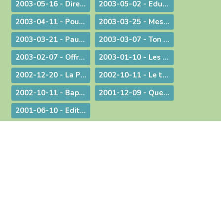
2003-05-16 - Dire merci !
2003-05-02 - Education et vocation
2003-04-11 - Pour une catéchèse pascale
2003-03-25 - Message aux communautés musulmanes et chrétiennes de Bourg-en-Bresse
2003-03-21 - Paul Couturier, apôtre de l'unité
2003-03-07 - Ton Père voit dans le secret !
2003-02-07 - Offrir ses mains et son cœur
2003-01-10 - Les bienfaits du dialogue œcuménique
2002-12-20 - La Prière à Marie : un itinéraire de contemplation, une source pour l'action
2002-10-11 - Le temps de la mission
2002-10-11 - Baptême et mariage - Dans une pastorale d'évangélisation harmoniser nos pratiques pour mieux proposer la foi
2001-12-09 - Questions d'actualité avec Mgr Bagnard
2001-06-10 - Edito : Pour qu'ils aient la vie en abondance !