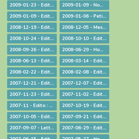
2009-01-23 - Edito : Une prière sans parole
2009-01-09 - Nomination : le P. S. Bataille, futur Supérieur du Séminaire Français de Rome
2009-01-09 - Edito : Sur les traces de saint Paul : le Forum de l'évangélisation
2009-01-06 - Petit guide de lecture de l'encylique « L'ÉGLISE VIT DE L'EUCHARISTIE »
2008-12-19 - Edito : Noël ou l'humilité de Dieu
2008-12-05 - Message pour le Jubilé du Saint Curé d'Ars
2008-10-24 - Edito : Rendez à César... rendez à Dieu...
2008-10-10 - Edito : La Parole de Dieu et la marche du monde
2008-09-26 - Edito : L'Eglise en France, une nouvelle fois visitée
2008-06-29 - Homélie pour les ordinations
2008-06-13 - Edito : Dialogue interreligieux : Le sens de la liberté religieuse
2008-03-14 - Edito : Là où se trouve Dieu... là se trouve l'avenir
2008-02-22 - Edito : Le regard de la foi
2008-02-08 - Edito : Quelle unité ?
2007-12-21 - Edito : Noël : Souffler sur les braises de l'espérance !
2007-12-07 - Edito : Anne-Lorraine - Sa résistance lui a coûté la vie !
2007-11-23 - Edito : La remise des Actes : une démarche liturgique
2007-11-02 - Edito : La remise d'un livre : une démarche diocésaine
2007-11 - Edito : A propos du Téléthon 2007
2007-10-19 - Edito : Discerner
2007-10-05 - Edito : Des temps nouveaux pour l'Evangile "Passons aux Actes !"
2007-09-21 - Edito : L'amour du plus faible
2007-09-07 - Lettre aux prêtres à propos du Motu Proprio
2007-06-29 - Edito : Merci à vous, prêtres nouvellement nommés
2007-06-15 - Edito : A propos des "sans papiers"
2007-05-27 - Homélie de Confirmation - Pentecôte