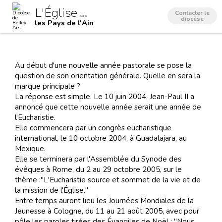
Aller
Outils
L'Église
au
personnels
Contacter le
dans
contenu.
diocèse
les Pays de l'Ain
|
Aller
à
la
navigation
Au début d'une nouvelle année pastorale se pose la
question de son orientation générale. Quelle en sera la
marque principale ?
La réponse est simple. Le 10 juin 2004, Jean-Paul II a
annoncé que cette nouvelle année serait une année de
l'Eucharistie.
Elle commencera par un congrès eucharistique
international, le 10 octobre 2004, à Guadalajara, au
Mexique.
Elle se terminera par l'Assemblée du Synode des
évêques à Rome, du 2 au 29 octobre 2005, sur le
thème :"L'Eucharistie source et sommet de la vie et de
la mission de l'Église."
Entre temps auront lieu les Journées Mondiales de la
Jeunesse à Cologne, du 11 au 21 août 2005, avec pour
pôle les paroles tirées des Évangiles de Noël : "Nous