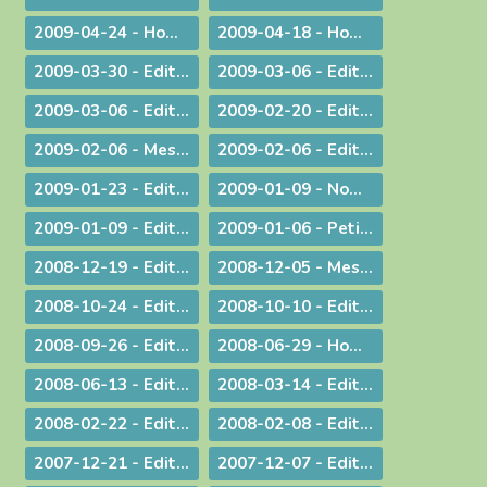
2009-04-24 - Homélie pour la messe chrismale
2009-04-18 - Homélie : A Dieu !
2009-03-30 - ­Edito : Le choc de la dif­fé­rence
2009-03-06 - Edito : L'impact universel de nos responsabilités individuelles
2009-03-06 - Edito : Donner
2009-02-20 - Edito : Le droit de vivre !
2009-02-06 - Message aux diocésains à propos de la levée des excommunications des quatre évêques de la Fraternité Saint Pie X
2009-02-06 - Edito : Un nouveau pas sur la route de l'évangélisation
2009-01-23 - Edito : Une prière sans parole
2009-01-09 - Nomination : le P. S. Bataille, futur Supérieur du Séminaire Français de Rome
2009-01-09 - Edito : Sur les traces de saint Paul : le Forum de l'évangélisation
2009-01-06 - Petit guide de lecture de l'encylique « L'ÉGLISE VIT DE L'EUCHARISTIE »
2008-12-19 - Edito : Noël ou l'humilité de Dieu
2008-12-05 - Message pour le Jubilé du Saint Curé d'Ars
2008-10-24 - Edito : Rendez à César... rendez à Dieu...
2008-10-10 - Edito : La Parole de Dieu et la marche du monde
2008-09-26 - Edito : L'Eglise en France, une nouvelle fois visitée
2008-06-29 - Homélie pour les ordinations
2008-06-13 - Edito : Dialogue interreligieux : Le sens de la liberté religieuse
2008-03-14 - Edito : Là où se trouve Dieu... là se trouve l'avenir
2008-02-22 - Edito : Le regard de la foi
2008-02-08 - Edito : Quelle unité ?
2007-12-21 - Edito : Noël : Souffler sur les braises de l'espérance !
2007-12-07 - Edito : Anne-Lorraine - Sa résistance lui a coûté la vie !