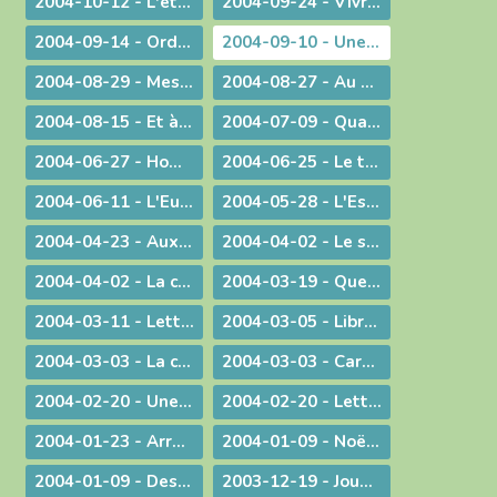
2004-10-12 - L'étrange pouvoir du clown
2004-09-24 - Vivre en Eglise
2004-09-14 - Ordination sacerdotale à la Chartreuse de Portes
2004-09-10 - Une année eucharistique, 2005
2004-08-29 - Message aux catholiques de Bourg et des environs
2004-08-27 - Au seuil de la nouvelle année pastorale
2004-08-15 - Et à l'heure de notre mort
2004-07-09 - Quand Dieu est reconduit à la frontière
2004-06-27 - Homélie pour les ordinations
2004-06-25 - Le temps des changements
2004-06-11 - L'Eucharistie dans le réalisme de sa célébration
2004-05-28 - L'Esprit de Vérité, "que le Père enverra en mon nom"
2004-04-23 - Aux heures d'incertitude : une figure de sainteté sacerdotale
2004-04-02 - Le sérieux de l'existence humaine
2004-04-02 - La charité ne se sous-traite pas
2004-03-19 - Quel avenir pour le monde ?
2004-03-11 - Lettre au Cardinal Rouco Varela, archevêque de Madrid, après les attentats du 11 mars 2004
2004-03-05 - Libre méditation sur le récit des tentations du Christ
2004-03-03 - La conversion est possible
2004-03-03 - Carême : Lettre pastorale & Courrier aux prêtres du diocèse
2004-02-20 - Une visite pas comme les autres !
2004-02-20 - Lettre de l'évêque de Belley-Ars aux prêtres du diocèse
2004-01-23 - Arrêt sur image
2004-01-09 - Noël ! "un" Sauveur ou "LE" Sauveur
2004-01-09 - Des voeux de nouvel an tirés de l'actualité
2003-12-19 - Jouez hautbois, résonnez musettes !