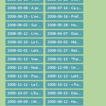
2006-09-08 - A propos du Liban
2006-07-14 - Ca se passe en France !
2006-06-25 - L'enjeu de toute existence : trouver Le chemin !
2006-06-16 - Préférer le bonheur à la vérité ?
2006-06-02 - Sur les pas de Jean-Paul II
2006-05-28 - Homélie à la messe télévisée à Notre-Dame de Bourg
2006-05-12 - L'immigration
2006-04-07 - Dialogue interreligieux
2006-03-10 - Le trésor de la foi
2006-03-03 - Méditation sur l'Evangile du 4° dimanche de Carême 2006
2006-03-01 - Lettre aux prêtres et aux diacres
2006-01-27 - Retour aux origines
2006-01-13 - Voeux... pour aujourd'hui
2006-01-13 - "Paix sur la terre !"
2005-12-25 - Noël : la nouveauté chrétienne
2005-12-09 - Un modèle de persévérance dans l'élaboration d'une loi
2005-11-25 - Pour une laïcité constructive
2005-11-13 - Lettre aux prêtres et aux diacres
2005-11-11 - La faiblesse au service d'une cause
2005-10-21 - « Pour de nouveaux modes de vie ! »
2005-10-07 - L'Eucharistie, source de la transformation des cœurs et du monde
2005-09-23 - Eduquer
2005-09-09 - J.M.J. du souvenir à l'avenir !
2005-06-12 - Homélie pour des ordinations diaconales