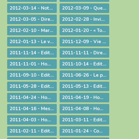
2012-03-14 - Note complémentaire à propos des élections
2012-03-09 - Quelle vision de l'homme ?
2012-03-05 - Directives diocésaines sur les intentions et offrandes de Messes
2012-02-28 - Invitation à la journée du sacerdoce et à la Messe Chrismale
2012-02-10 - Marcher pour la Vie
2012-01-20 - « Tous, nous serons transformés par la Victoire de notre Seigneur Jésus Christ. »
2012-01-13 - Le visage humain de Dieu
2011-12-09 - Vie privée ?
2011-11-14 - Edito : Mgr Bagnard revient sur le cinquantenaire de Vatican II
2011-11-11 - Dire et ne pas faire
2011-11-01 - Homélie pour la Toussaint
2011-10-14 - Edito : Vive la fa­mille !
2011-09-10 - Edito : Som­mes-nous prêts à assu­mer no­tre dif­fé­rence chré­tienne ?
2011-06-26 - Le prêtre et le mystère eucharistique
2011-05-28 - Edito : Que votre lumière brille aux yeux des hommes !
2011-05-13 - Edito : Mettre au monde des saints !
2011-04-24 - Homélie pour le Jour de Pâques
2011-04-19 - Homélie pour la Messe Chrismale
2011-04-16 - Message au sujet de l'Exposition "Je croix aux miracles" tenue en Avignon
2011-04-08 - Homélie : Itinéraire d'une rencontre avec Jésus
2011-04-03 - Homélie : Nous sommes tous des catéchumènes !
2011-03-11 - Edito : La vogue du prêt-à-porter
2011-02-11 - Edito : L'origine apostolique du célibat du prêtre
2011-01-24 - Communiqué aux chrétiens du diocèse