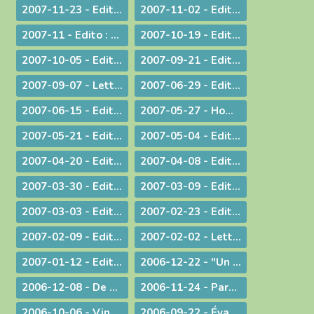
2007-11-23 - Edito : La remise des Actes : une démarche liturgique
2007-11-02 - Edito : La remise d'un livre : une démarche diocésaine
2007-11 - Edito : A propos du Téléthon 2007
2007-10-19 - Edito : Discerner
2007-10-05 - Edito : Des temps nouveaux pour l'Evangile "Passons aux Actes !"
2007-09-21 - Edito : L'amour du plus faible
2007-09-07 - Lettre aux prêtres à propos du Motu Proprio
2007-06-29 - Edito : Merci à vous, prêtres nouvellement nommés
2007-06-15 - Edito : A propos des "sans papiers"
2007-05-27 - Homélie de Confirmation - Pentecôte
2007-05-21 - Edito : Justice, jugement et miséricorde
2007-05-04 - Edito : Au service des vocations sacerdotales : une journée inédite !
2007-04-20 - Edito : Une citoyenneté responsable
2007-04-08 - Edito : Un baptême pas comme les autres - Pâques 2007
2007-03-30 - Edito : A la veille des élections / A propos des élections présidentielles et législatives
2007-03-09 - Edito : Double "fil de vie" - Un aspect de la liturgie du Carême
2007-03-03 - Edito : Le chemin de la filialié
2007-02-23 - Edito : "Il faut que le monde sache..." Conversion et Mission
2007-02-09 - Edito : "Je suis allée essayer mon cercueil !"
2007-02-02 - Lettre aux prêtres et aux diacres
2007-01-12 - Edito : Le Gange et l'Himalaya
2006-12-22 - "Un Sauveur vous est né !"
2006-12-08 - De Ratisbonne à Ankara, un dialogue ininterrompu
2006-11-24 - Parentalité
2006-10-06 - Vingt ans déjà !
2006-09-22 - Évangéliser : aller au large !