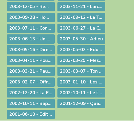
2003-12-05 - Remue-ménage au parlement !
2003-11-21 - Laïcité : confiance et appréhension
2003-09-28 - Homélie de la Messe du 26° dimanche ordinaire radiodiffusée depuis l'Abbaye d'Ambronay
2003-09-12 - Le Trésor de l'Eucharistie
2003-07-11 - Continuez votre oeuvre précieuse et irremplaçable
2003-06-27 - La Constitution européenne : ultime version - Un silence plus éloquent que toutes les paroles
2003-06-13 - Un préambule contesté
2003-05-30 - Adieu
2003-05-16 - Dire merci !
2003-05-02 - Education et vocation
2003-04-11 - Pour une catéchèse pascale
2003-03-25 - Message aux communautés musulmanes et chrétiennes de Bourg-en-Bresse
2003-03-21 - Paul Couturier, apôtre de l'unité
2003-03-07 - Ton Père voit dans le secret !
2003-02-07 - Offrir ses mains et son cœur
2003-01-10 - Les bienfaits du dialogue œcuménique
2002-12-20 - La Prière à Marie : un itinéraire de contemplation, une source pour l'action
2002-10-11 - Le temps de la mission
2002-10-11 - Baptême et mariage - Dans une pastorale d'évangélisation harmoniser nos pratiques pour mieux proposer la foi
2001-12-09 - Questions d'actualité avec Mgr Bagnard
2001-06-10 - Edito : Pour qu'ils aient la vie en abondance !