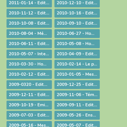
2011-01-14 - Edito : Une nouvelle année
2010-12-10 - Edito : Quel chemin pour l'humanité ?
2010-11-12 - Edito : Les saints n'ont pas disparu !
2010-10-16 - Edito : Le Synode pour le Moyen-Orient devrait tous nous faire réfléchir...
2010-10-08 - Edito : CARITAS IN VERITATE
2010-09-10 - Edito : Au rendez-vous des urgences, la mission est la première invitée
2010-08-04 - Méditation aux vêpres à Ars
2010-06-27 - Homélie pour les ordinations
2010-06-11 - Edito : S.D.F. pour une quin­zaine !
2010-05-08 - Homélie : Journée provinciale pour les vocations
2010-05-07 - Interview : La communion entre Eglises - Retour d'Irlande
2010-04-09 - Edito : "Attirons-le dans un piège"
2010-03-30 - Homélie pour la Messe chrismale
2010-02-14 - Le prêtre, guetteur de Dieu
2010-02-12 - Edito : La vérité de l'histoire
2010-01-05 - Message : Du nouveau dans la communication du diocèse de Belley-Ars !
2009-0320 - Edito : Quel avenir pour la paternité ?
2009-12-25 - Edito : Que de­vons-nous faire ?
2009-12-11 - Edito : Identité nationale
2009-11-06 - Témoignage : Demain, la vie de nos communautés chrétiennes
2009-10-19 - Emission : A propos du travail le dimanche
2009-09-11 - Edito : Une année pastorale qui ne ressemble à aucune autre !
2009-07-03 - Edito : Une toile de fond peu commune... pour une fin d'année ordinaire !
2009-05-26 - Enseignement : Journée du Presbyterium
2009-05-16 - Message : Evangélisation et année sacerdotale
2009-05-07 - Edito : Faut-il encore garder un peu de religion ?