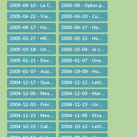
2005-06-10 - Le Curé d'Ars chez le Pape !
2005-06 - Opter pour l'avenir
2005-04-22 - Viens Esprit-Saint !
2005-04-20 - Communiqué à l'occasion de l'élection du Pape Benoît XVI
2005-04-17 - Homélie pour la journée des vocations
2005-04-17 - Homélie pour la journée des vocations
2005-03-27 - MESSAGE PASCAL 2005 : Marcher avec nos jambes !
2005-03-22 - Homélie pour la messe chrismale
2005-03-18 - Un degré de plus !
2005-03-04 - Je vais devenir plus pratiquant
2005-01-21 - Devant l'absurde
2005-01-07 - Une conscience planétaire
2005-01-07 - Aux portes du bonheur !
2004-19-09 - Homélie pour la Messe retransmise par la télévision depuis l'abbatiale d'Ambronay
2004-12-17 - Quelle Famille ?
2004-12-12 - Lettre aux prêtres
2004-12-05 - Message lors de la Messe d'au revoir à St-Didier-sur-Chalaronne
2004-12-03 - Marie, le premier tabernacle de l'histoire
2004-12-03 - Frère Gabriel Taborin, à l'école de la Sainte Famille
2004-11-23 - Un peu d'air frais !
2004-11-23 - Message lors du coup d'envoi pour les JMJ !
2004-11-05 - Etranges, surprenantes Béatitudes
2004-10-22 - Catécoeur ! Jésus est mon trésor
2004-10-12 - Lettre aux prêtres