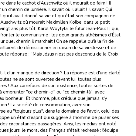
e dans le cachot d'Auschwitz où il mourait de faim ! Il
un chemin de lumière. Il savait où il allait ! Il savait Qui
ui à qui il avait donné sa vie et qui était son compagnon de
d'Auschwitz où mourait Maximilien Kolbe, dans le petit
ngt ans plus tôt, Karol Woytyla, le futur Jean-Paul II, qui,
 affronter le communisme : les deux grands athéismes d'État
sur quel chemin il marchait ! On se rappelle qu'à la fin de
seillaient de démissionner en raison de sa vieillesse et de
toute réponse : "Mais Jésus n'est pas descendu de la Croix
t-il d'un manque de direction ? La réponse est d'une clarté
routes ne se sont ouvertes devant lui, toutes plus
tres ! Aux carrefours de son existence, toutes sortes de
 à emprunter "ce chemin-ci" ou "ce chemin-là", avec
 au bonheur ! Et l'homme, plus crédule que jamais, s'y
tion ! La société de consommation, avec son
se au "toujours plus", dans le domaine de l'avoir, celui des
loppe un état d'esprit qui suggère à l'homme de puiser ses
 des circonstances passagères. Ainsi, les médias ont noté,
es jours, le moral des Français s'était redressé : l'équipe