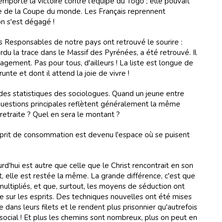
emporté la victoire contre l'équipe du Togo ; elle pouvait
le de la Coupe du monde. Les Français reprennent
on s'est dégagé !
 Responsables de notre pays ont retrouvé le sourire :
erdu la trace dans le Massif des Pyrénées, a été retrouvé. Il
lagement. Pas pour tous, d'ailleurs ! La liste est longue de
te et dont il attend la joie de vivre !
 des statistiques des sociologues. Quand un jeune entre
questions principales reflètent généralement la même
a retraite ? Quel en sera le montant ?
'esprit de consommation est devenu l'espace où se puisent
urd'hui est autre que celle que le Christ rencontrait en son
, elle est restée la même. La grande différence, c'est que
ultipliés, et que, surtout, les moyens de séduction ont
e sur les esprits. Des techniques nouvelles ont été mises
dans leurs filets et le rendent plus prisonnier qu'autrefois
social ! Et plus les chemins sont nombreux, plus on peut en