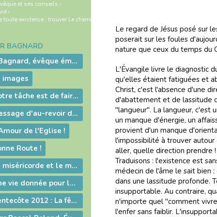
vêque et ses conseils
›
ard
›
 toute existence : trouver Le chemin !
Le regard de Jésus posé sur les
poserait sur les foules d'aujou
GR BAGNARD
nature que ceux du temps du C
Mgr Guy-Marie Bagnard, évêque émérite de Belley-Ars
L'Évangile livre le diagnostic du
n images
qu'elles étaient fatiguées et
Christ, c'est l'absence d'une di
2012-09-02 - Notre tâche est de faire entendre la voix d'une conscience droite !
d'abattement et de lassitude d
"langueur". La langueur, c'est
2012-09-02 - Message d'au-revoir de Mgr Bagnard
un manque d'énergie, un affais
provient d'un manque d'orientat
Amour de l'Eglise !
l'impossibilité à trouver autou
onne Route !
aller, quelle direction prendre
Traduisons : l'existence est sa
2012-07-06 - La miséricorde et le ministère du prêtre
médecin de l'âme le sait bien : 
dans une lassitude profonde. To
2012-06-24 - Une vie donnée pour le Christ
insupportable. Au contraire, qu
2012-06-15 - Pentecôte 2012 : La fête d'une famille aux nombreux enfants !
n'importe quel "comment vivre" 
l'enfer sans faiblir. L'insuppor