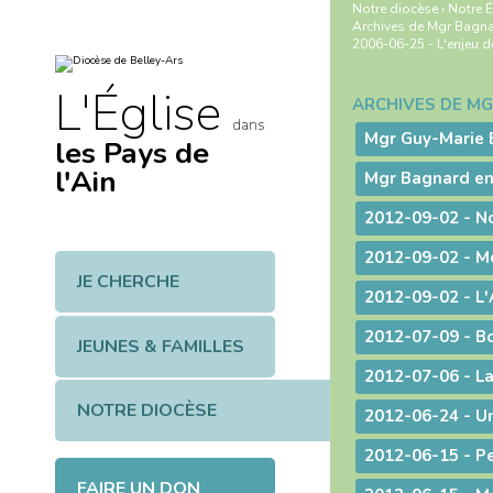
Aller
Outils
Notre diocèse
›
Notre É
au
personnels
Archives de Mgr Bagn
contenu.
2006-06-25 - L'enjeu de
|
Aller
à
L'Église
la
ARCHIVES DE M
Navigation
navigation
dans
les Pays de
l'Ain
Mgr Bagnard e
JE CHERCHE
2012-09-02 - L'
2012-07-09 - B
JEUNES & FAMILLES
NOTRE DIOCÈSE
FAIRE UN DON