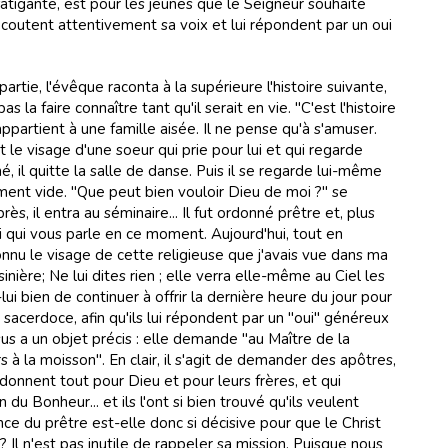
 fatigante, est pour les jeunes que le Seigneur souhaite
 écoutent attentivement sa voix et lui répondent par un oui
partie, l'évêque raconta à la supérieure l'histoire suivante,
s la faire connaître tant qu'il serait en vie. "C'est l'histoire
appartient à une famille aisée. Il ne pense qu'à s'amuser.
oit le visage d'une soeur qui prie pour lui et qui regarde
 il quitte la salle de danse. Puis il se regarde lui-même
ment vide. "Que peut bien vouloir Dieu de moi ?" se
s, il entra au séminaire... Il fut ordonné prêtre et, plus
i qui vous parle en ce moment. Aujourd'hui, tout en
onnu le visage de cette religieuse que j'avais vue dans ma
sinière; Ne lui dites rien ; elle verra elle-même au Ciel les
-lui bien de continuer à offrir la dernière heure du jour pour
sacerdoce, afin qu'ils lui répondent par un "oui" généreux
ésus a un objet précis : elle demande "au Maître de la
à la moisson". En clair, il s'agit de demander des apôtres,
onnent tout pour Dieu et pour leurs frères, et qui
u Bonheur... et ils l'ont si bien trouvé qu'ils veulent
ence du prêtre est-elle donc si décisive pour que le Christ
? Il n'est pas inutile de rappeler sa mission. Puisque nous