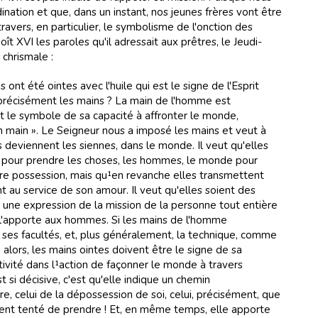
nation et que, dans un instant, nos jeunes frères vont être
travers, en particulier, le symbolisme de l'onction des
t XVI les paroles qu'il adressait aux prêtres, le Jeudi-
 chrismale :
nt été ointes avec l'huile qui est le signe de l'Esprit
 précisément les mains ? La main de l'homme est
st le symbole de sa capacité à affronter le monde,
 main ». Le Seigneur nous a imposé les mains et veut à
s deviennent les siennes, dans le monde. Il veut qu'elles
s pour prendre les choses, les hommes, le monde pour
re possession, mais qu¹en revanche elles transmettent
t au service de son amour. Il veut qu'elles soient des
 une expression de la mission de la personne tout entière
 l'apporte aux hommes. Si les mains de l'homme
es facultés, et, plus généralement, la technique, comme
alors, les mains ointes doivent être le signe de sa
tivité dans l¹action de façonner le monde à travers
st si décisive, c'est qu'elle indique un chemin
e, celui de la dépossession de soi, celui, précisément, que
nt tenté de prendre ! Et, en même temps, elle apporte