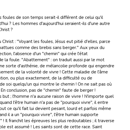
 foules de son temps serait-il différent de celui qu'il
rd'hui ? Les hommes d'aujourd'hui seraient-ils d'une autre
hrist ?
 Christ : "Voyant les foules, Jésus eut pitié d'elles, parce
 abattues comme des brebis sans berger." Aux yeux du
rection, l'absence d'un "chemin" qui crée l'état
e la foule. "Abattement" : on traduit aussi par le mot
 une sorte d'asthénie, de mélancolie profonde qui engendre
sement de la volonté de vivre ! Cette maladie de l'âme
ion, ou plus exactement, de la difficulté ou de
r de soi quelqu'un qui montre le chemin ! On ne sait pas où
 ! En conclusion, pas de "chemin" faute de berger !
ns but ; l'homme n'a aucune raison de vivre ! N'importe quel
quand l'être humain n'a pas de "pourquoi vivre", il entre
ut ce qu'il fait lui devient pesant, lourd et parfois même
and il a un "pourquoi vivre", l'être humain supporte
! Il franchit les épreuves les plus redoutables ; il traverse
table est assumé ! Les saints sont de cette race. Saint