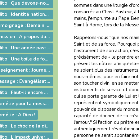
2009-12-25 - Edito : Que de­vons-nous faire ?
sommes dans une liturgie d'ordi
consacrés au Christ Pasteur, à 
2009-12-11 - Edito : Identité nationale
mains, j'emprunte au Pape Benoî
Saint à Rome, lors de la Messe
2009-11-06 - Témoignage : Demain, la vie de nos communautés chrétiennes
2009-10-19 - Emission : A propos du travail le dimanche
Rappelons-nous "que nos mains o
Saint et de sa force. Pourquoi
2009-09-11 - Edito : Une année pastorale qui ne ressemble à aucune autre !
l'instrument de son action, c¹e
précisément de « le prendre en
2009-07-03 - Edito : Une toile de fond peu commune... pour une fin d'année ordinaire !
présent les nôtres afin qu¹elle
2009-05-26 - Enseignement : Journée du Presbyterium
ne soient plus des instrument
nous-mêmes, pour en faire not
2009-05-16 - Message : Evangélisation et année sacerdotale
son toucher divin, en se mettan
instruments de service et donc
2009-05-07 - Edito : Faut-il encore garder un peu de religion ?
qui se porte garante de Lui et
représentent symboliquement s
2009-04-24 - Homélie pour la messe chrismale
pouvoir de disposer du monde, 
mélie : A Dieu !
capacité de donner, de sa créa
l'amour." Si l'action du prêtre e
2009-03-30 - ­Edito : Le choc de la dif­fé­rence
authentiquement révolutionnair
personne ne serait spontanéme
2009-03-06 - Edito : L'impact universel de nos responsabilités individuelles