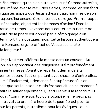
, finalement, qu'on n'en a trouvé aucun ! Comme autrefois,
Ainsi, même avec le recul des siècles, l'homme, en son fond,
ourquoi les appels que Jésus adressait aux hommes de son
- aujourd'hui encore, être entendus et reçus. Premier appel
en nécessaire, objectent les hommes d'action ! Dans le
 perte de temps ! Devrions-nous douter de la Parole de
dité de la prière est donné par le témoignage d'un
r, mort il y a quelques mois. Cette histoire authentique a
e Romano, organe officiel du Vatican. Je la cite
a longueur !
 Mgr Ketteler célébrait la messe dans un couvent. Au
, en s'approchant des religieuses, il fut profondément
rminer la messe. Avant de repartir, il demanda à la
luer les soeurs. Tout en parlant avec chacune d'entre elles,
 elle !" Finalement, il demanda à la supérieure s'il n'en
ndit que seule la soeur cuisinière vaquait, en ce moment, à
ta la saluer également. Quand il la vit, il la reconnut. Et
xpliqua : "Comme je suis toujours occupée, je ne peux pas
n travail : la première heure de la journée est pour le
r les parents, la troisième pour les évêques... et la