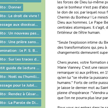
les forces de Dieu lui-même po
ito : Donner
que le bonheur n'est pas d'abo
le don de soi, par lequel nous 
to : Le droit de vivre !
Chemin du Bonheur ! Le ministèr
Dieu aux hommes. Le Pape Beno
2009-02-06 - Message aux diocésains à propos de la levée des excommunications des quatre évêques de la Fraternité Saint Pie X
centrales atomiques. Il s'agit, d
l'intérieur de l'être humain.
2009-02-06 - Edito : Un nouveau pas sur la route de l'évangélisation
2009-01-23 - Edito : Une prière sans parole
"Seule l'explosion intime du B
des transformations qui, peu à 
2009-01-09 - Nomination : le P. S. Bataille, futur Supérieur du Séminaire Français de Rome
changements demeurent superfi
2009-01-09 - Edito : Sur les traces de saint Paul : le Forum de l'évangélisation
Chers jeunes, votre formation 
Marie Vianney. C'est une raison
2009-01-06 - Petit guide de lecture de l'encylique « L'ÉGLISE VIT DE L'EUCHARISTIE »
remarquer ici aux prêtres, en 19
2008-12-19 - Edito : Noël ou l'humilité de Dieu
qu'en lui "se révèle la puissan
humains." Forts de cette puiss
2008-12-05 - Message pour le Jubilé du Saint Curé d'Ars
je laisse le dernier mot au Sa
pleine d¹espérance :"Viendra 
2008-10-24 - Edito : Rendez à César... rendez à Dieu...
que l'on ne pourra plus leur pa
2008-10-10 - Edito : La Parole de Dieu et la marche du monde
Pour vous qui entrez dans le sa