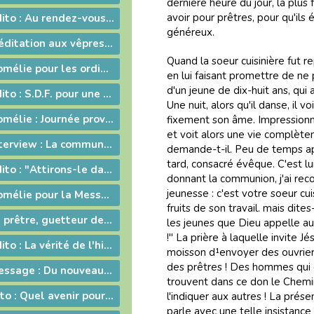
dernière heure du jour, la plus
avoir pour prêtres, pour qu'ils
2010-09-10 - Edito : Au rendez-vous des urgences, la mission est la première invitée
généreux.
2010-08-04 - Méditation aux vêpres à Ars
Quand la soeur cuisinière fut re
2010-06-27 - Homélie pour les ordinations
en lui faisant promettre de ne pa
d'un jeune de dix-huit ans, qui 
2010-06-11 - Edito : S.D.F. pour une quin­zaine !
Une nuit, alors qu'il danse, il v
2010-05-08 - Homélie : Journée provinciale pour les vocations
fixement son âme. Impressionné,
et voit alors une vie complète
2010-05-07 - Interview : La communion entre Eglises - Retour d'Irlande
demande-t-il. Peu de temps aprè
tard, consacré évêque. C'est lu
2010-04-09 - Edito : "Attirons-le dans un piège"
donnant la communion, j'ai rec
jeunesse : c'est votre soeur cui
2010-03-30 - Homélie pour la Messe chrismale
fruits de son travail. mais dites
2010-02-14 - Le prêtre, guetteur de Dieu
les jeunes que Dieu appelle au 
!" La prière à laquelle invite J
2010-02-12 - Edito : La vérité de l'histoire
moisson d¹envoyer des ouvriers 
des prêtres ! Des hommes qui d
2010-01-05 - Message : Du nouveau dans la communication du diocèse de Belley-Ars !
trouvent dans ce don le Chemin d
2009-0320 - Edito : Quel avenir pour la paternité ?
l'indiquer aux autres ! La prés
parle avec une telle insistance 