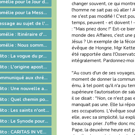
2011-04-24 - Homélie pour le Jour de Pâques
changer souvent, ce qui montre
l'homme ne sait pas où aller ! 
2011-04-19 - Homélie pour la Messe Chrismale
ne s'est pas modifié ! C'est p
temps, peuvent - et doivent ! 
2011-04-16 - Message au sujet de l'Exposition "Je croix aux miracles" tenue en Avignon
: "Mais priez donc !" Est-ce bi
2011-04-08 - Homélie : Itinéraire d'une rencontre avec Jésus
monde des Affaires, c'est une
Jésus ? Un exemple de la fécon
2011-04-03 - Homélie : Nous sommes tous des catéchumènes !
évêque de Hongrie, Mgr Kettele
été rapportée dans l'Osservator
2011-03-11 - Edito : La vogue du prêt-à-porter
intégralement. Pardonnez-moi l
2011-02-11 - Edito : L'origine apostolique du célibat du prêtre
"Au cours d'un de ses voyages,
2011-01-24 - Communiqué aux chrétiens du diocèse
moment de donner la communion
ému, à tel point qu'il n'a pu te
2011-01-14 - Edito : Une nouvelle année
supérieure l'autorisation de sa
il se disait : "Non, ce n'est pas
2010-12-10 - Edito : Quel chemin pour l'humanité ?
manquait pas une. Elle lui répo
2010-11-12 - Edito : Les saints n'ont pas disparu !
ses occupations. L'évêque souhai
elle, avec sa simplicité, lui e
2010-10-16 - Edito : Le Synode pour le Moyen-Orient devrait tous nous faire réfléchir...
beaucoup prier. J'offre donc mo
Pape, la deuxième heure est pou
2010-10-08 - Edito : CARITAS IN VERITATE