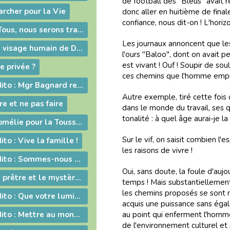
de football des "Bleus" avait r
rcher pour la Vie
donc aller en huitième de fina
confiance, nous dit-on ! L'horiz
2012-01-20 - « Tous, nous serons transformés par la Victoire de notre Seigneur Jésus Christ. »
Les journaux annoncent que les
2012-01-13 - Le visage humain de Dieu
l'ours "Baloo", dont on avait p
est vivant ! Ouf ! Soupir de sou
e privée ?
ces chemins que l'homme emprun
2011-11-14 - Edito : Mgr Bagnard revient sur le cinquantenaire de Vatican II
Autre exemple, tiré cette fois
e et ne pas faire
dans le monde du travail, ses 
tonalité : à quel âge aurai-je l
2011-11-01 - Homélie pour la Toussaint
Sur le vif, on saisit combien l
to : Vive la fa­mille !
les raisons de vivre !
2011-09-10 - Edito : Som­mes-nous prêts à assu­mer no­tre dif­fé­rence chré­tienne ?
Oui, sans doute, la foule d'aujo
2011-06-26 - Le prêtre et le mystère eucharistique
temps ! Mais substantiellement
les chemins proposés se sont m
2011-05-28 - Edito : Que votre lumière brille aux yeux des hommes !
acquis une puissance sans égal
2011-05-13 - Edito : Mettre au monde des saints !
au point qui enferment l'homme 
de l'environnement culturel et 