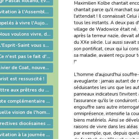
2012-06-15 - Mgr Pascal Roland, Évêque de Belley-Ars : Message de Mgr Guy Bagnard aux diocésains de Belley-Ars
Maximilien Kolbe chantait encor
chantait parce qu'il marchait sur 
2012-06-04 - Invitation à l'Assemblée Générale de l'Association Diocésaine
l'attendait ! Il connaissait Cel
tous les instants. A deux pas 
2012-05-27 - Appelés à vivre l'Aujourd'hui de Dieu !
village de Wadowice était né, vi
2012-05-24 - « Nous voulons vivre, développer et transmettre ce message chrétien ! »
après la terreur nazie, devait
du XXe siècle. Lui aussi savait 
2012-05-24 - « L'Esprit-Saint vous sera donné en plénitude. »
son pontificat, ceux qui lui con
sa maladie, avaient reçu pour 
2012-05-24 - « Ce n'est pas le fait d'être évêque qui m'a rendu heureux, c'est le fait d'avoir donné ma vie »
!"
2012-05-14 - Olivier de Coat, nouveau Directeur diocésain de l'Enseignement Catholique
L'homme d'aujourd'hui souffre-
ist est ressuscité !
aveuglante : jamais autant de 
séduisantes les uns que les au
2012-04-14 - Lettre aux prêtres du diocèse
panneaux indicateurs l'invitent
l'assurance qu'ils le conduiront
2012-03-14 - Note complémentaire à propos des élections
engouffre sans autre interroga
2012-03-09 - Quelle vision de l'homme ?
omniprésence, intensifie la cour
biens matériels. Ainsi se déve
2012-03-05 - Directives diocésaines sur les intentions et offrandes de Messes
raisons de vivre dans les aléas
par exemple, que, depuis quelqu
2012-02-28 - Invitation à la journée du sacerdoce et à la Messe Chrismale