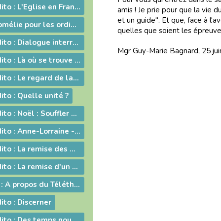
2008-09-26 - Edito : L'Eglise en France, une nouvelle fois visitée
amis ! Je prie pour que la vie
et un guide". Et que, face à l'a
2008-06-29 - Homélie pour les ordinations
quelles que soient les épreuve
2008-06-13 - Edito : Dialogue interreligieux : Le sens de la liberté religieuse
Mgr Guy-Marie Bagnard, 25 ju
2008-03-14 - Edito : Là où se trouve Dieu... là se trouve l'avenir
2008-02-22 - Edito : Le regard de la foi
ito : Quelle unité ?
2007-12-21 - Edito : Noël : Souffler sur les braises de l'espérance !
2007-12-07 - Edito : Anne-Lorraine - Sa résistance lui a coûté la vie !
2007-11-23 - Edito : La remise des Actes : une démarche liturgique
2007-11-02 - Edito : La remise d'un livre : une démarche diocésaine
2007-11 - Edito : A propos du Téléthon 2007
ito : Discerner
2007-10-05 - Edito : Des temps nouveaux pour l'Evangile "Passons aux Actes !"