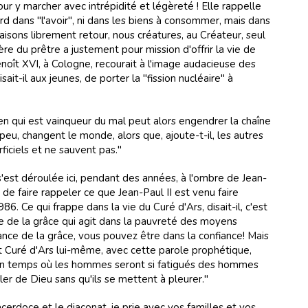
ur y marcher avec intrépidité et légèreté ! Elle rappelle
rd dans "l'avoir", ni dans les biens à consommer, mais dans
faisons librement retour, nous créatures, au Créateur, seul
e du prêtre a justement pour mission d'offrir la vie de
ît XVI, à Cologne, recourait à l'image audacieuse des
isait-il aux jeunes, de porter la "fission nucléaire" à
ien qui est vainqueur du mal peut alors engendrer la chaîne
peu, changent le monde, alors que, ajoute-t-il, les autres
ciels et ne sauvent pas."
s'est déroulée ici, pendant des années, à l'ombre de Jean-
 de faire rappeler ce que Jean-Paul II est venu faire
86. Ce qui frappe dans la vie du Curé d'Ars, disait-il, c'est
ce de la grâce qui agit dans la pauvreté des moyens
ance de la grâce, vous pouvez être dans la confiance! Mais
int Curé d'Ars lui-même, avec cette parole prophétique,
un temps où les hommes seront si fatigués des hommes
rler de Dieu sans qu'ils se mettent à pleurer."
cerdoce et le diaconat, je prie avec vos familles et vos