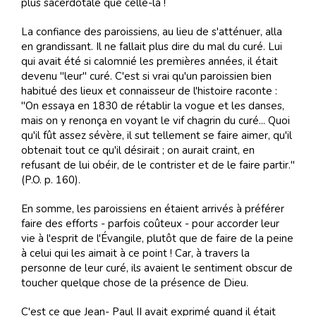
plus sacerdotale que celle-là !
La confiance des paroissiens, au lieu de s'atténuer, alla
en grandissant. Il ne fallait plus dire du mal du curé. Lui
qui avait été si calomnié les premières années, il était
devenu "leur" curé. C'est si vrai qu'un paroissien bien
habitué des lieux et connaisseur de l'histoire raconte :
"On essaya en 1830 de rétablir la vogue et les danses,
mais on y renonça en voyant le vif chagrin du curé... Quoi
qu'il fût assez sévère, il sut tellement se faire aimer, qu'il
obtenait tout ce qu'il désirait ; on aurait craint, en
refusant de lui obéir, de le contrister et de le faire partir."
(P.O. p. 160).
En somme, les paroissiens en étaient arrivés à préférer
faire des efforts - parfois coûteux - pour accorder leur
vie à l'esprit de l'Évangile, plutôt que de faire de la peine
à celui qui les aimait à ce point ! Car, à travers la
personne de leur curé, ils avaient le sentiment obscur de
toucher quelque chose de la présence de Dieu.
C'est ce que Jean- Paul II avait exprimé quand il était