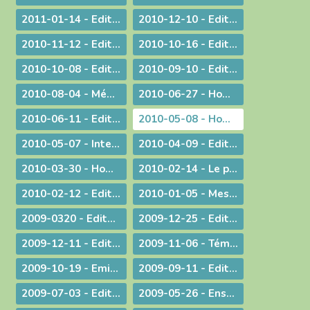
2011-01-14 - Edito : Une nouvelle année
2010-12-10 - Edito : Quel chemin pour l'humanité ?
2010-11-12 - Edito : Les saints n'ont pas disparu !
2010-10-16 - Edito : Le Synode pour le Moyen-Orient devrait tous nous faire réfléchir...
2010-10-08 - Edito : CARITAS IN VERITATE
2010-09-10 - Edito : Au rendez-vous des urgences, la mission est la première invitée
2010-08-04 - Méditation aux vêpres à Ars
2010-06-27 - Homélie pour les ordinations
2010-06-11 - Edito : S.D.F. pour une quin­zaine !
2010-05-08 - Homélie : Journée provinciale pour les vocations
2010-05-07 - Interview : La communion entre Eglises - Retour d'Irlande
2010-04-09 - Edito : "Attirons-le dans un piège"
2010-03-30 - Homélie pour la Messe chrismale
2010-02-14 - Le prêtre, guetteur de Dieu
2010-02-12 - Edito : La vérité de l'histoire
2010-01-05 - Message : Du nouveau dans la communication du diocèse de Belley-Ars !
2009-0320 - Edito : Quel avenir pour la paternité ?
2009-12-25 - Edito : Que de­vons-nous faire ?
2009-12-11 - Edito : Identité nationale
2009-11-06 - Témoignage : Demain, la vie de nos communautés chrétiennes
2009-10-19 - Emission : A propos du travail le dimanche
2009-09-11 - Edito : Une année pastorale qui ne ressemble à aucune autre !
2009-07-03 - Edito : Une toile de fond peu commune... pour une fin d'année ordinaire !
2009-05-26 - Enseignement : Journée du Presbyterium