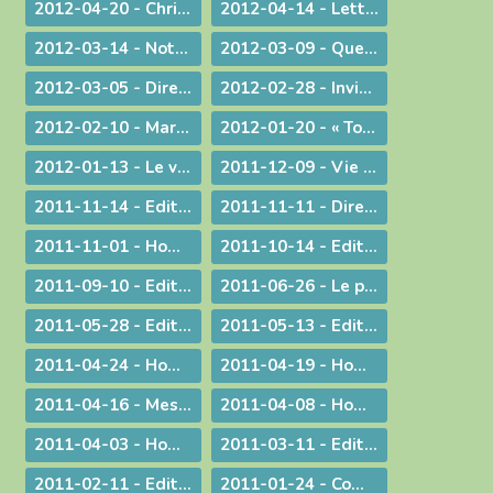
2012-04-20 - Christ est ressuscité !
2012-04-14 - Lettre aux prêtres du diocèse
2012-03-14 - Note complémentaire à propos des élections
2012-03-09 - Quelle vision de l'homme ?
2012-03-05 - Directives diocésaines sur les intentions et offrandes de Messes
2012-02-28 - Invitation à la journée du sacerdoce et à la Messe Chrismale
2012-02-10 - Marcher pour la Vie
2012-01-20 - « Tous, nous serons transformés par la Victoire de notre Seigneur Jésus Christ. »
2012-01-13 - Le visage humain de Dieu
2011-12-09 - Vie privée ?
2011-11-14 - Edito : Mgr Bagnard revient sur le cinquantenaire de Vatican II
2011-11-11 - Dire et ne pas faire
2011-11-01 - Homélie pour la Toussaint
2011-10-14 - Edito : Vive la fa­mille !
2011-09-10 - Edito : Som­mes-nous prêts à assu­mer no­tre dif­fé­rence chré­tienne ?
2011-06-26 - Le prêtre et le mystère eucharistique
2011-05-28 - Edito : Que votre lumière brille aux yeux des hommes !
2011-05-13 - Edito : Mettre au monde des saints !
2011-04-24 - Homélie pour le Jour de Pâques
2011-04-19 - Homélie pour la Messe Chrismale
2011-04-16 - Message au sujet de l'Exposition "Je croix aux miracles" tenue en Avignon
2011-04-08 - Homélie : Itinéraire d'une rencontre avec Jésus
2011-04-03 - Homélie : Nous sommes tous des catéchumènes !
2011-03-11 - Edito : La vogue du prêt-à-porter
2011-02-11 - Edito : L'origine apostolique du célibat du prêtre
2011-01-24 - Communiqué aux chrétiens du diocèse