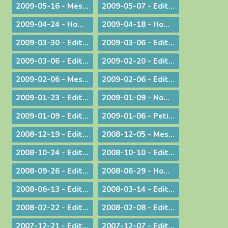
2009-05-16 - Message : Evangélisation et année sacerdotale
2009-05-07 - Edito : Faut-il encore garder un peu de religion ?
2009-04-24 - Homélie pour la messe chrismale
2009-04-18 - Homélie : A Dieu !
2009-03-30 - ­Edito : Le choc de la dif­fé­rence
2009-03-06 - Edito : L'impact universel de nos responsabilités individuelles
2009-03-06 - Edito : Donner
2009-02-20 - Edito : Le droit de vivre !
2009-02-06 - Message aux diocésains à propos de la levée des excommunications des quatre évêques de la Fraternité Saint Pie X
2009-02-06 - Edito : Un nouveau pas sur la route de l'évangélisation
2009-01-23 - Edito : Une prière sans parole
2009-01-09 - Nomination : le P. S. Bataille, futur Supérieur du Séminaire Français de Rome
2009-01-09 - Edito : Sur les traces de saint Paul : le Forum de l'évangélisation
2009-01-06 - Petit guide de lecture de l'encylique « L'ÉGLISE VIT DE L'EUCHARISTIE »
2008-12-19 - Edito : Noël ou l'humilité de Dieu
2008-12-05 - Message pour le Jubilé du Saint Curé d'Ars
2008-10-24 - Edito : Rendez à César... rendez à Dieu...
2008-10-10 - Edito : La Parole de Dieu et la marche du monde
2008-09-26 - Edito : L'Eglise en France, une nouvelle fois visitée
2008-06-29 - Homélie pour les ordinations
2008-06-13 - Edito : Dialogue interreligieux : Le sens de la liberté religieuse
2008-03-14 - Edito : Là où se trouve Dieu... là se trouve l'avenir
2008-02-22 - Edito : Le regard de la foi
2008-02-08 - Edito : Quelle unité ?
2007-12-21 - Edito : Noël : Souffler sur les braises de l'espérance !
2007-12-07 - Edito : Anne-Lorraine - Sa résistance lui a coûté la vie !