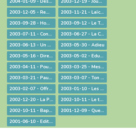
2004-01-09 - Des voeux de nouvel an tirés de l'actualité
2003-12-19 - Jouez hautbois, résonnez musettes !
2003-12-05 - Remue-ménage au parlement !
2003-11-21 - Laïcité : confiance et appréhension
2003-09-28 - Homélie de la Messe du 26° dimanche ordinaire radiodiffusée depuis l'Abbaye d'Ambronay
2003-09-12 - Le Trésor de l'Eucharistie
2003-07-11 - Continuez votre oeuvre précieuse et irremplaçable
2003-06-27 - La Constitution européenne : ultime version - Un silence plus éloquent que toutes les paroles
2003-06-13 - Un préambule contesté
2003-05-30 - Adieu
2003-05-16 - Dire merci !
2003-05-02 - Education et vocation
2003-04-11 - Pour une catéchèse pascale
2003-03-25 - Message aux communautés musulmanes et chrétiennes de Bourg-en-Bresse
2003-03-21 - Paul Couturier, apôtre de l'unité
2003-03-07 - Ton Père voit dans le secret !
2003-02-07 - Offrir ses mains et son cœur
2003-01-10 - Les bienfaits du dialogue œcuménique
2002-12-20 - La Prière à Marie : un itinéraire de contemplation, une source pour l'action
2002-10-11 - Le temps de la mission
2002-10-11 - Baptême et mariage - Dans une pastorale d'évangélisation harmoniser nos pratiques pour mieux proposer la foi
2001-12-09 - Questions d'actualité avec Mgr Bagnard
2001-06-10 - Edito : Pour qu'ils aient la vie en abondance !