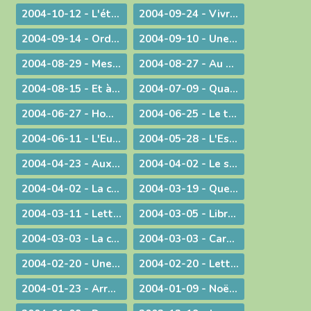
2004-10-12 - L'étrange pouvoir du clown
2004-09-24 - Vivre en Eglise
2004-09-14 - Ordination sacerdotale à la Chartreuse de Portes
2004-09-10 - Une année eucharistique, 2005
2004-08-29 - Message aux catholiques de Bourg et des environs
2004-08-27 - Au seuil de la nouvelle année pastorale
2004-08-15 - Et à l'heure de notre mort
2004-07-09 - Quand Dieu est reconduit à la frontière
2004-06-27 - Homélie pour les ordinations
2004-06-25 - Le temps des changements
2004-06-11 - L'Eucharistie dans le réalisme de sa célébration
2004-05-28 - L'Esprit de Vérité, "que le Père enverra en mon nom"
2004-04-23 - Aux heures d'incertitude : une figure de sainteté sacerdotale
2004-04-02 - Le sérieux de l'existence humaine
2004-04-02 - La charité ne se sous-traite pas
2004-03-19 - Quel avenir pour le monde ?
2004-03-11 - Lettre au Cardinal Rouco Varela, archevêque de Madrid, après les attentats du 11 mars 2004
2004-03-05 - Libre méditation sur le récit des tentations du Christ
2004-03-03 - La conversion est possible
2004-03-03 - Carême : Lettre pastorale & Courrier aux prêtres du diocèse
2004-02-20 - Une visite pas comme les autres !
2004-02-20 - Lettre de l'évêque de Belley-Ars aux prêtres du diocèse
2004-01-23 - Arrêt sur image
2004-01-09 - Noël ! "un" Sauveur ou "LE" Sauveur