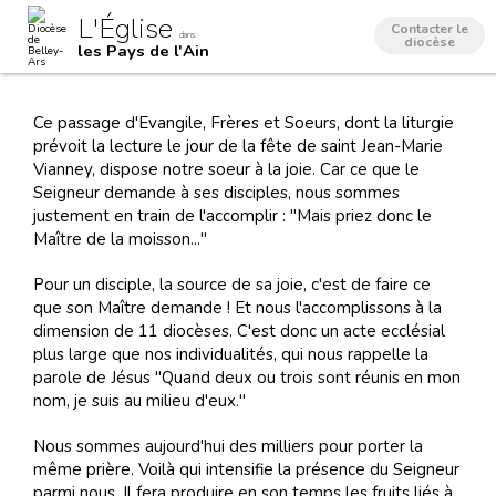
Aller
Outils
L'Église
au
personnels
Contacter le
dans
contenu.
diocèse
les Pays de l'Ain
|
Aller
à
la
navigation
Ce passage d'Evangile, Frères et Soeurs, dont la liturgie
prévoit la lecture le jour de la fête de saint Jean-Marie
Vianney, dispose notre soeur à la joie. Car ce que le
Seigneur demande à ses disciples, nous sommes
justement en train de l'accomplir : "Mais priez donc le
Maître de la moisson..."
Pour un disciple, la source de sa joie, c'est de faire ce
que son Maître demande ! Et nous l'accomplissons à la
dimension de 11 diocèses. C'est donc un acte ecclésial
plus large que nos individualités, qui nous rappelle la
parole de Jésus "Quand deux ou trois sont réunis en mon
nom, je suis au milieu d'eux."
Nous sommes aujourd'hui des milliers pour porter la
même prière. Voilà qui intensifie la présence du Seigneur
parmi nous. Il fera produire en son temps les fruits liés à