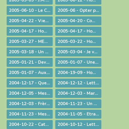
2005-09-09 - J.M.J. du souvenir à l'avenir !
2005-06-12 - Homélie pour des ordinations diaconales
2005-06-10 - Le Curé d'Ars chez le Pape !
2005-06 - Opter pour l'avenir
2005-04-22 - Viens Esprit-Saint !
2005-04-20 - Communiqué à l'occasion de l'élection du Pape Benoît XVI
2005-04-17 - Homélie pour la journée des vocations
2005-04-17 - Homélie pour la journée des vocations
2005-03-27 - MESSAGE PASCAL 2005 : Marcher avec nos jambes !
2005-03-22 - Homélie pour la messe chrismale
2005-03-18 - Un degré de plus !
2005-03-04 - Je vais devenir plus pratiquant
2005-01-21 - Devant l'absurde
2005-01-07 - Une conscience planétaire
2005-01-07 - Aux portes du bonheur !
2004-19-09 - Homélie pour la Messe retransmise par la télévision depuis l'abbatiale d'Ambronay
2004-12-17 - Quelle Famille ?
2004-12-12 - Lettre aux prêtres
2004-12-05 - Message lors de la Messe d'au revoir à St-Didier-sur-Chalaronne
2004-12-03 - Marie, le premier tabernacle de l'histoire
2004-12-03 - Frère Gabriel Taborin, à l'école de la Sainte Famille
2004-11-23 - Un peu d'air frais !
2004-11-23 - Message lors du coup d'envoi pour les JMJ !
2004-11-05 - Etranges, surprenantes Béatitudes
2004-10-22 - Catécoeur ! Jésus est mon trésor
2004-10-12 - Lettre aux prêtres