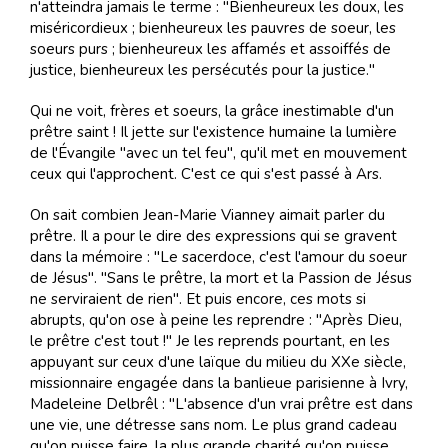
n'atteindra jamais le terme : "Bienheureux les doux, les
miséricordieux ; bienheureux les pauvres de soeur, les
soeurs purs ; bienheureux les affamés et assoiffés de
justice, bienheureux les persécutés pour la justice."
Qui ne voit, frères et soeurs, la grâce inestimable d'un
prêtre saint ! Il jette sur l'existence humaine la lumière
de l'Évangile "avec un tel feu", qu'il met en mouvement
ceux qui l'approchent. C'est ce qui s'est passé à Ars.
On sait combien Jean-Marie Vianney aimait parler du
prêtre. Il a pour le dire des expressions qui se gravent
dans la mémoire : "Le sacerdoce, c'est l'amour du soeur
de Jésus". "Sans le prêtre, la mort et la Passion de Jésus
ne serviraient de rien". Et puis encore, ces mots si
abrupts, qu'on ose à peine les reprendre : "Après Dieu,
le prêtre c'est tout !" Je les reprends pourtant, en les
appuyant sur ceux d'une laïque du milieu du XXe siècle,
missionnaire engagée dans la banlieue parisienne à Ivry,
Madeleine Delbrêl : "L'absence d'un vrai prêtre est dans
une vie, une détresse sans nom. Le plus grand cadeau
qu'on puisse faire, la plus grande charité qu'on puisse