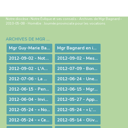
Notre diocèse
›
Notre Évêque et ses conseils
›
Archives de Mgr Bagnard
›
2010-05-08 - Homélie : Journée provinciale pour les vocations
ARCHIVES DE MGR BAGNARD
Navigation
Mgr Guy-Marie Bagnard, évêque émérite de Belley-Ars
Mgr Bagnard en images
2012-09-02 - Notre tâche est de faire entendre la voix d'une conscience droite !
2012-09-02 - Message d'au-revoir de Mgr Bagnard
2012-09-02 - L'Amour de l'Eglise !
2012-07-09 - Bonne Route !
2012-07-06 - La miséricorde et le ministère du prêtre
2012-06-24 - Une vie donnée pour le Christ
2012-06-15 - Pentecôte 2012 : La fête d'une famille aux nombreux enfants !
2012-06-15 - Mgr Pascal Roland, Évêque de Belley-Ars : Message de Mgr Guy Bagnard aux diocésains de Belley-Ars
2012-06-04 - Invitation à l'Assemblée Générale de l'Association Diocésaine
2012-05-27 - Appelés à vivre l'Aujourd'hui de Dieu !
2012-05-24 - « Nous voulons vivre, développer et transmettre ce message chrétien ! »
2012-05-24 - « L'Esprit-Saint vous sera donné en plénitude. »
2012-05-24 - « Ce n'est pas le fait d'être évêque qui m'a rendu heureux, c'est le fait d'avoir donné ma vie »
2012-05-14 - Olivier de Coat, nouveau Directeur diocésain de l'Enseignement Catholique