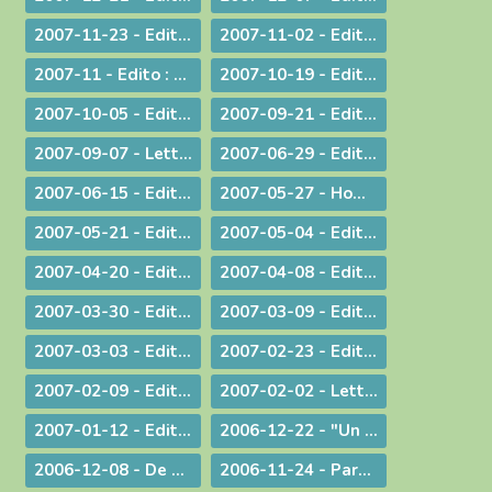
2007-11-23 - Edito : La remise des Actes : une démarche liturgique
2007-11-02 - Edito : La remise d'un livre : une démarche diocésaine
2007-11 - Edito : A propos du Téléthon 2007
2007-10-19 - Edito : Discerner
2007-10-05 - Edito : Des temps nouveaux pour l'Evangile "Passons aux Actes !"
2007-09-21 - Edito : L'amour du plus faible
2007-09-07 - Lettre aux prêtres à propos du Motu Proprio
2007-06-29 - Edito : Merci à vous, prêtres nouvellement nommés
2007-06-15 - Edito : A propos des "sans papiers"
2007-05-27 - Homélie de Confirmation - Pentecôte
2007-05-21 - Edito : Justice, jugement et miséricorde
2007-05-04 - Edito : Au service des vocations sacerdotales : une journée inédite !
2007-04-20 - Edito : Une citoyenneté responsable
2007-04-08 - Edito : Un baptême pas comme les autres - Pâques 2007
2007-03-30 - Edito : A la veille des élections / A propos des élections présidentielles et législatives
2007-03-09 - Edito : Double "fil de vie" - Un aspect de la liturgie du Carême
2007-03-03 - Edito : Le chemin de la filialié
2007-02-23 - Edito : "Il faut que le monde sache..." Conversion et Mission
2007-02-09 - Edito : "Je suis allée essayer mon cercueil !"
2007-02-02 - Lettre aux prêtres et aux diacres
2007-01-12 - Edito : Le Gange et l'Himalaya
2006-12-22 - "Un Sauveur vous est né !"
2006-12-08 - De Ratisbonne à Ankara, un dialogue ininterrompu
2006-11-24 - Parentalité