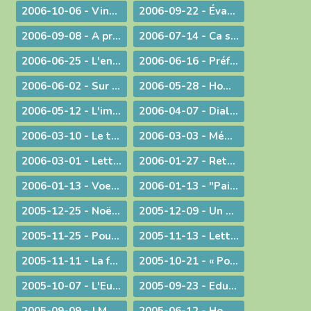
2006-10-06 - Vingt ans déjà !
2006-09-22 - Évangéliser : aller au large !
2006-09-08 - A propos du Liban
2006-07-14 - Ca se passe en France !
2006-06-25 - L'enjeu de toute existence : trouver Le chemin !
2006-06-16 - Préférer le bonheur à la vérité ?
2006-06-02 - Sur les pas de Jean-Paul II
2006-05-28 - Homélie à la messe télévisée à Notre-Dame de Bourg
2006-05-12 - L'immigration
2006-04-07 - Dialogue interreligieux
2006-03-10 - Le trésor de la foi
2006-03-03 - Méditation sur l'Evangile du 4° dimanche de Carême 2006
2006-03-01 - Lettre aux prêtres et aux diacres
2006-01-27 - Retour aux origines
2006-01-13 - Voeux... pour aujourd'hui
2006-01-13 - "Paix sur la terre !"
2005-12-25 - Noël : la nouveauté chrétienne
2005-12-09 - Un modèle de persévérance dans l'élaboration d'une loi
2005-11-25 - Pour une laïcité constructive
2005-11-13 - Lettre aux prêtres et aux diacres
2005-11-11 - La faiblesse au service d'une cause
2005-10-21 - « Pour de nouveaux modes de vie ! »
2005-10-07 - L'Eucharistie, source de la transformation des cœurs et du monde
2005-09-23 - Eduquer