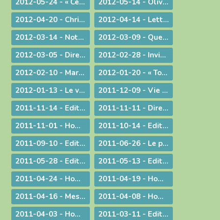
2012-05-24 - « Ce n'est pas le fait d'être évêque qui m'a rendu heureux, c'est le fait d'avoir donné ma vie »
2012-05-14 - Olivier de Coat, nouveau Directeur diocésain de l'Enseignement Catholique
2012-04-20 - Christ est ressuscité !
2012-04-14 - Lettre aux prêtres du diocèse
2012-03-14 - Note complémentaire à propos des élections
2012-03-09 - Quelle vision de l'homme ?
2012-03-05 - Directives diocésaines sur les intentions et offrandes de Messes
2012-02-28 - Invitation à la journée du sacerdoce et à la Messe Chrismale
2012-02-10 - Marcher pour la Vie
2012-01-20 - « Tous, nous serons transformés par la Victoire de notre Seigneur Jésus Christ. »
2012-01-13 - Le visage humain de Dieu
2011-12-09 - Vie privée ?
2011-11-14 - Edito : Mgr Bagnard revient sur le cinquantenaire de Vatican II
2011-11-11 - Dire et ne pas faire
2011-11-01 - Homélie pour la Toussaint
2011-10-14 - Edito : Vive la fa­mille !
2011-09-10 - Edito : Som­mes-nous prêts à assu­mer no­tre dif­fé­rence chré­tienne ?
2011-06-26 - Le prêtre et le mystère eucharistique
2011-05-28 - Edito : Que votre lumière brille aux yeux des hommes !
2011-05-13 - Edito : Mettre au monde des saints !
2011-04-24 - Homélie pour le Jour de Pâques
2011-04-19 - Homélie pour la Messe Chrismale
2011-04-16 - Message au sujet de l'Exposition "Je croix aux miracles" tenue en Avignon
2011-04-08 - Homélie : Itinéraire d'une rencontre avec Jésus
2011-04-03 - Homélie : Nous sommes tous des catéchumènes !
2011-03-11 - Edito : La vogue du prêt-à-porter