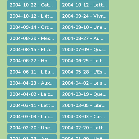
2004-10-22 - Catécoeur ! Jésus est mon trésor
2004-10-12 - Lettre aux prêtres
2004-10-12 - L'étrange pouvoir du clown
2004-09-24 - Vivre en Eglise
2004-09-14 - Ordination sacerdotale à la Chartreuse de Portes
2004-09-10 - Une année eucharistique, 2005
2004-08-29 - Message aux catholiques de Bourg et des environs
2004-08-27 - Au seuil de la nouvelle année pastorale
2004-08-15 - Et à l'heure de notre mort
2004-07-09 - Quand Dieu est reconduit à la frontière
2004-06-27 - Homélie pour les ordinations
2004-06-25 - Le temps des changements
2004-06-11 - L'Eucharistie dans le réalisme de sa célébration
2004-05-28 - L'Esprit de Vérité, "que le Père enverra en mon nom"
2004-04-23 - Aux heures d'incertitude : une figure de sainteté sacerdotale
2004-04-02 - Le sérieux de l'existence humaine
2004-04-02 - La charité ne se sous-traite pas
2004-03-19 - Quel avenir pour le monde ?
2004-03-11 - Lettre au Cardinal Rouco Varela, archevêque de Madrid, après les attentats du 11 mars 2004
2004-03-05 - Libre méditation sur le récit des tentations du Christ
2004-03-03 - La conversion est possible
2004-03-03 - Carême : Lettre pastorale & Courrier aux prêtres du diocèse
2004-02-20 - Une visite pas comme les autres !
2004-02-20 - Lettre de l'évêque de Belley-Ars aux prêtres du diocèse