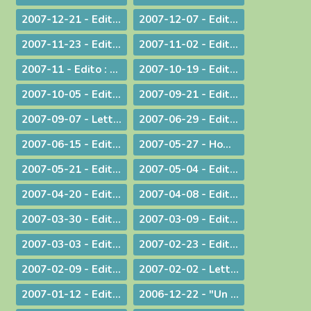
2007-12-21 - Edito : Noël : Souffler sur les braises de l'espérance !
2007-12-07 - Edito : Anne-Lorraine - Sa résistance lui a coûté la vie !
2007-11-23 - Edito : La remise des Actes : une démarche liturgique
2007-11-02 - Edito : La remise d'un livre : une démarche diocésaine
2007-11 - Edito : A propos du Téléthon 2007
2007-10-19 - Edito : Discerner
2007-10-05 - Edito : Des temps nouveaux pour l'Evangile "Passons aux Actes !"
2007-09-21 - Edito : L'amour du plus faible
2007-09-07 - Lettre aux prêtres à propos du Motu Proprio
2007-06-29 - Edito : Merci à vous, prêtres nouvellement nommés
2007-06-15 - Edito : A propos des "sans papiers"
2007-05-27 - Homélie de Confirmation - Pentecôte
2007-05-21 - Edito : Justice, jugement et miséricorde
2007-05-04 - Edito : Au service des vocations sacerdotales : une journée inédite !
2007-04-20 - Edito : Une citoyenneté responsable
2007-04-08 - Edito : Un baptême pas comme les autres - Pâques 2007
2007-03-30 - Edito : A la veille des élections / A propos des élections présidentielles et législatives
2007-03-09 - Edito : Double "fil de vie" - Un aspect de la liturgie du Carême
2007-03-03 - Edito : Le chemin de la filialié
2007-02-23 - Edito : "Il faut que le monde sache..." Conversion et Mission
2007-02-09 - Edito : "Je suis allée essayer mon cercueil !"
2007-02-02 - Lettre aux prêtres et aux diacres
2007-01-12 - Edito : Le Gange et l'Himalaya
2006-12-22 - "Un Sauveur vous est né !"