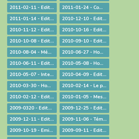
2011-02-11 - Edito : L'origine apostolique du célibat du prêtre
2011-01-24 - Communiqué aux chrétiens du diocèse
2011-01-14 - Edito : Une nouvelle année
2010-12-10 - Edito : Quel chemin pour l'humanité ?
2010-11-12 - Edito : Les saints n'ont pas disparu !
2010-10-16 - Edito : Le Synode pour le Moyen-Orient devrait tous nous faire réfléchir...
2010-10-08 - Edito : CARITAS IN VERITATE
2010-09-10 - Edito : Au rendez-vous des urgences, la mission est la première invitée
2010-08-04 - Méditation aux vêpres à Ars
2010-06-27 - Homélie pour les ordinations
2010-06-11 - Edito : S.D.F. pour une quin­zaine !
2010-05-08 - Homélie : Journée provinciale pour les vocations
2010-05-07 - Interview : La communion entre Eglises - Retour d'Irlande
2010-04-09 - Edito : "Attirons-le dans un piège"
2010-03-30 - Homélie pour la Messe chrismale
2010-02-14 - Le prêtre, guetteur de Dieu
2010-02-12 - Edito : La vérité de l'histoire
2010-01-05 - Message : Du nouveau dans la communication du diocèse de Belley-Ars !
2009-0320 - Edito : Quel avenir pour la paternité ?
2009-12-25 - Edito : Que de­vons-nous faire ?
2009-12-11 - Edito : Identité nationale
2009-11-06 - Témoignage : Demain, la vie de nos communautés chrétiennes
2009-10-19 - Emission : A propos du travail le dimanche
2009-09-11 - Edito : Une année pastorale qui ne ressemble à aucune autre !