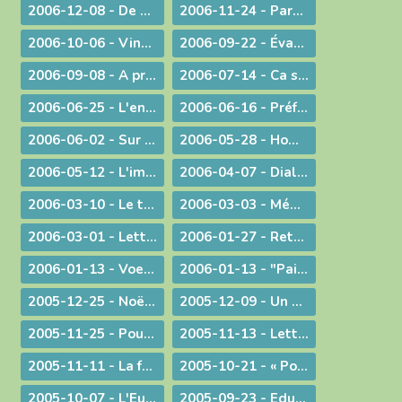
2006-12-08 - De Ratisbonne à Ankara, un dialogue ininterrompu
2006-11-24 - Parentalité
2006-10-06 - Vingt ans déjà !
2006-09-22 - Évangéliser : aller au large !
2006-09-08 - A propos du Liban
2006-07-14 - Ca se passe en France !
2006-06-25 - L'enjeu de toute existence : trouver Le chemin !
2006-06-16 - Préférer le bonheur à la vérité ?
2006-06-02 - Sur les pas de Jean-Paul II
2006-05-28 - Homélie à la messe télévisée à Notre-Dame de Bourg
2006-05-12 - L'immigration
2006-04-07 - Dialogue interreligieux
2006-03-10 - Le trésor de la foi
2006-03-03 - Méditation sur l'Evangile du 4° dimanche de Carême 2006
2006-03-01 - Lettre aux prêtres et aux diacres
2006-01-27 - Retour aux origines
2006-01-13 - Voeux... pour aujourd'hui
2006-01-13 - "Paix sur la terre !"
2005-12-25 - Noël : la nouveauté chrétienne
2005-12-09 - Un modèle de persévérance dans l'élaboration d'une loi
2005-11-25 - Pour une laïcité constructive
2005-11-13 - Lettre aux prêtres et aux diacres
2005-11-11 - La faiblesse au service d'une cause
2005-10-21 - « Pour de nouveaux modes de vie ! »
2005-10-07 - L'Eucharistie, source de la transformation des cœurs et du monde
2005-09-23 - Eduquer