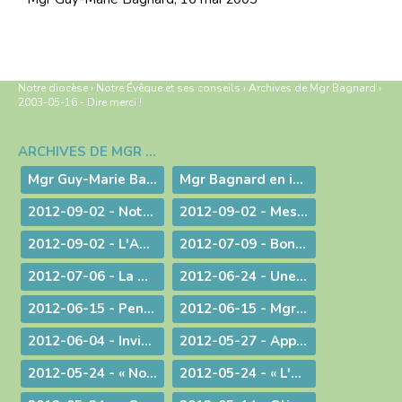
Notre diocèse
›
Notre Évêque et ses conseils
›
Archives de Mgr Bagnard
›
2003-05-16 - Dire merci !
ARCHIVES DE MGR BAGNARD
Navigation
Mgr Guy-Marie Bagnard, évêque émérite de Belley-Ars
Mgr Bagnard en images
2012-09-02 - Notre tâche est de faire entendre la voix d'une conscience droite !
2012-09-02 - Message d'au-revoir de Mgr Bagnard
2012-09-02 - L'Amour de l'Eglise !
2012-07-09 - Bonne Route !
2012-07-06 - La miséricorde et le ministère du prêtre
2012-06-24 - Une vie donnée pour le Christ
2012-06-15 - Pentecôte 2012 : La fête d'une famille aux nombreux enfants !
2012-06-15 - Mgr Pascal Roland, Évêque de Belley-Ars : Message de Mgr Guy Bagnard aux diocésains de Belley-Ars
2012-06-04 - Invitation à l'Assemblée Générale de l'Association Diocésaine
2012-05-27 - Appelés à vivre l'Aujourd'hui de Dieu !
2012-05-24 - « Nous voulons vivre, développer et transmettre ce message chrétien ! »
2012-05-24 - « L'Esprit-Saint vous sera donné en plénitude. »