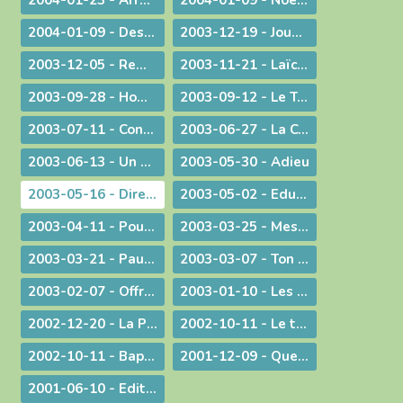
2004-01-23 - Arrêt sur image
2004-01-09 - Noël ! "un" Sauveur ou "LE" Sauveur
2004-01-09 - Des voeux de nouvel an tirés de l'actualité
2003-12-19 - Jouez hautbois, résonnez musettes !
2003-12-05 - Remue-ménage au parlement !
2003-11-21 - Laïcité : confiance et appréhension
2003-09-28 - Homélie de la Messe du 26° dimanche ordinaire radiodiffusée depuis l'Abbaye d'Ambronay
2003-09-12 - Le Trésor de l'Eucharistie
2003-07-11 - Continuez votre oeuvre précieuse et irremplaçable
2003-06-27 - La Constitution européenne : ultime version - Un silence plus éloquent que toutes les paroles
2003-06-13 - Un préambule contesté
2003-05-30 - Adieu
2003-05-16 - Dire merci !
2003-05-02 - Education et vocation
2003-04-11 - Pour une catéchèse pascale
2003-03-25 - Message aux communautés musulmanes et chrétiennes de Bourg-en-Bresse
2003-03-21 - Paul Couturier, apôtre de l'unité
2003-03-07 - Ton Père voit dans le secret !
2003-02-07 - Offrir ses mains et son cœur
2003-01-10 - Les bienfaits du dialogue œcuménique
2002-12-20 - La Prière à Marie : un itinéraire de contemplation, une source pour l'action
2002-10-11 - Le temps de la mission
2002-10-11 - Baptême et mariage - Dans une pastorale d'évangélisation harmoniser nos pratiques pour mieux proposer la foi
2001-12-09 - Questions d'actualité avec Mgr Bagnard
2001-06-10 - Edito : Pour qu'ils aient la vie en abondance !