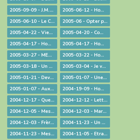
2005-09-09 - J.M.J. du souvenir à l'avenir !
2005-06-12 - Homélie pour des ordinations diaconales
2005-06-10 - Le Curé d'Ars chez le Pape !
2005-06 - Opter pour l'avenir
2005-04-22 - Viens Esprit-Saint !
2005-04-20 - Communiqué à l'occasion de l'élection du Pape Benoît XVI
2005-04-17 - Homélie pour la journée des vocations
2005-04-17 - Homélie pour la journée des vocations
2005-03-27 - MESSAGE PASCAL 2005 : Marcher avec nos jambes !
2005-03-22 - Homélie pour la messe chrismale
2005-03-18 - Un degré de plus !
2005-03-04 - Je vais devenir plus pratiquant
2005-01-21 - Devant l'absurde
2005-01-07 - Une conscience planétaire
2005-01-07 - Aux portes du bonheur !
2004-19-09 - Homélie pour la Messe retransmise par la télévision depuis l'abbatiale d'Ambronay
2004-12-17 - Quelle Famille ?
2004-12-12 - Lettre aux prêtres
2004-12-05 - Message lors de la Messe d'au revoir à St-Didier-sur-Chalaronne
2004-12-03 - Marie, le premier tabernacle de l'histoire
2004-12-03 - Frère Gabriel Taborin, à l'école de la Sainte Famille
2004-11-23 - Un peu d'air frais !
2004-11-23 - Message lors du coup d'envoi pour les JMJ !
2004-11-05 - Etranges, surprenantes Béatitudes