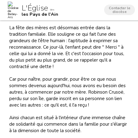
Aller
Outils
L'Église
au
personnels
Contacter le
dans
contenu.
diocèse
les Pays de l'Ain
|
Aller
à
La fête des mères est désormais entrée dans la
la
navigation
tradition familiale. Elle souligne ce qui fait l'une des
grandeurs de l'être humain : l'aptitude à exprimer sa
reconnaissance. Ce jour-là, l'enfant peut dire " Merci " à
celle qui lui a donné la vie. Et c'est l'occasion pour tous,
du plus petit au plus grand, de se rappeler qu'il a
contracté une dette !
Car pour naître, pour grandir, pour être ce que nous
sommes devenus aujourd'hui, nous avons eu besoin des
autres, à commencer par notre mère. Robinson Crusoë,
perdu sur son île, garde inscrit en sa personne son lien
avec les autres : ce qu'il est, il l'a reçu !
Ainsi chacun est situé à l'intérieur d'une immense chaîne
de solidarité qui commence dans la famille pour s'élargir
à la dimension de toute la société.