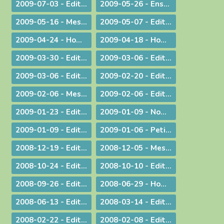
2009-07-03 - Edito : Une toile de fond peu commune... pour une fin d'année ordinaire !
2009-05-26 - Enseignement : Journée du Presbyterium
2009-05-16 - Message : Evangélisation et année sacerdotale
2009-05-07 - Edito : Faut-il encore garder un peu de religion ?
2009-04-24 - Homélie pour la messe chrismale
2009-04-18 - Homélie : A Dieu !
2009-03-30 - ­Edito : Le choc de la dif­fé­rence
2009-03-06 - Edito : L'impact universel de nos responsabilités individuelles
2009-03-06 - Edito : Donner
2009-02-20 - Edito : Le droit de vivre !
2009-02-06 - Message aux diocésains à propos de la levée des excommunications des quatre évêques de la Fraternité Saint Pie X
2009-02-06 - Edito : Un nouveau pas sur la route de l'évangélisation
2009-01-23 - Edito : Une prière sans parole
2009-01-09 - Nomination : le P. S. Bataille, futur Supérieur du Séminaire Français de Rome
2009-01-09 - Edito : Sur les traces de saint Paul : le Forum de l'évangélisation
2009-01-06 - Petit guide de lecture de l'encylique « L'ÉGLISE VIT DE L'EUCHARISTIE »
2008-12-19 - Edito : Noël ou l'humilité de Dieu
2008-12-05 - Message pour le Jubilé du Saint Curé d'Ars
2008-10-24 - Edito : Rendez à César... rendez à Dieu...
2008-10-10 - Edito : La Parole de Dieu et la marche du monde
2008-09-26 - Edito : L'Eglise en France, une nouvelle fois visitée
2008-06-29 - Homélie pour les ordinations
2008-06-13 - Edito : Dialogue interreligieux : Le sens de la liberté religieuse
2008-03-14 - Edito : Là où se trouve Dieu... là se trouve l'avenir
2008-02-22 - Edito : Le regard de la foi
2008-02-08 - Edito : Quelle unité ?