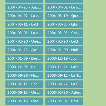
2004-04-23 - Aux heures d'incertitude : une figure de sainteté sacerdotale
2004-04-02 - Le sérieux de l'existence humaine
2004-04-02 - La charité ne se sous-traite pas
2004-03-19 - Quel avenir pour le monde ?
2004-03-11 - Lettre au Cardinal Rouco Varela, archevêque de Madrid, après les attentats du 11 mars 2004
2004-03-05 - Libre méditation sur le récit des tentations du Christ
2004-03-03 - La conversion est possible
2004-03-03 - Carême : Lettre pastorale & Courrier aux prêtres du diocèse
2004-02-20 - Une visite pas comme les autres !
2004-02-20 - Lettre de l'évêque de Belley-Ars aux prêtres du diocèse
2004-01-23 - Arrêt sur image
2004-01-09 - Noël ! "un" Sauveur ou "LE" Sauveur
2004-01-09 - Des voeux de nouvel an tirés de l'actualité
2003-12-19 - Jouez hautbois, résonnez musettes !
2003-12-05 - Remue-ménage au parlement !
2003-11-21 - Laïcité : confiance et appréhension
2003-09-28 - Homélie de la Messe du 26° dimanche ordinaire radiodiffusée depuis l'Abbaye d'Ambronay
2003-09-12 - Le Trésor de l'Eucharistie
2003-07-11 - Continuez votre oeuvre précieuse et irremplaçable
2003-06-27 - La Constitution européenne : ultime version - Un silence plus éloquent que toutes les paroles
2003-06-13 - Un préambule contesté
2003-05-30 - Adieu
2003-05-16 - Dire merci !
2003-05-02 - Education et vocation