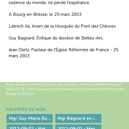
violence du monde, ne perde l'espérance.
A Bourg-en-Bresse, le 25 mars 2003
Latrech Ali, Imam de la Mosquée du Pont des Chèvres
Guy Bagnard, Évêque du diocèse de Belley-Ars,
Jean Dietz, Pasteur de l'Église Réformée de France - 25
mars 2003
Notre diocèse
›
Notre Évêque et ses conseils
›
Archives de Mgr Bagnard
›
2003-03-25 - Message aux communautés musulmanes et chrétiennes de
Bourg-en-Bresse
ARCHIVES DE MGR BAGNARD
Navigation
Mgr Guy-Marie Bagnard, évêque émérite de Belley-Ars
Mgr Bagnard en images
2012-09-02 - Notre tâche est de faire entendre la voix d'une conscience droite !
2012-09-02 - Message d'au-revoir de Mgr Bagnard