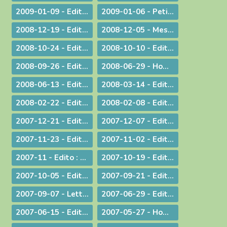
2009-01-09 - Edito : Sur les traces de saint Paul : le Forum de l'évangélisation
2009-01-06 - Petit guide de lecture de l'encylique « L'ÉGLISE VIT DE L'EUCHARISTIE »
2008-12-19 - Edito : Noël ou l'humilité de Dieu
2008-12-05 - Message pour le Jubilé du Saint Curé d'Ars
2008-10-24 - Edito : Rendez à César... rendez à Dieu...
2008-10-10 - Edito : La Parole de Dieu et la marche du monde
2008-09-26 - Edito : L'Eglise en France, une nouvelle fois visitée
2008-06-29 - Homélie pour les ordinations
2008-06-13 - Edito : Dialogue interreligieux : Le sens de la liberté religieuse
2008-03-14 - Edito : Là où se trouve Dieu... là se trouve l'avenir
2008-02-22 - Edito : Le regard de la foi
2008-02-08 - Edito : Quelle unité ?
2007-12-21 - Edito : Noël : Souffler sur les braises de l'espérance !
2007-12-07 - Edito : Anne-Lorraine - Sa résistance lui a coûté la vie !
2007-11-23 - Edito : La remise des Actes : une démarche liturgique
2007-11-02 - Edito : La remise d'un livre : une démarche diocésaine
2007-11 - Edito : A propos du Téléthon 2007
2007-10-19 - Edito : Discerner
2007-10-05 - Edito : Des temps nouveaux pour l'Evangile "Passons aux Actes !"
2007-09-21 - Edito : L'amour du plus faible
2007-09-07 - Lettre aux prêtres à propos du Motu Proprio
2007-06-29 - Edito : Merci à vous, prêtres nouvellement nommés
2007-06-15 - Edito : A propos des "sans papiers"
2007-05-27 - Homélie de Confirmation - Pentecôte