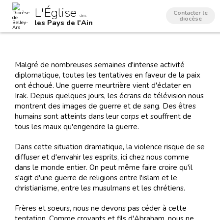
Aller
Outils
L'Église
au
personnels
Contacter le
dans
contenu.
diocèse
les Pays de l'Ain
|
Aller
à
la
navigation
Malgré de nombreuses semaines d'intense activité
diplomatique, toutes les tentatives en faveur de la paix
ont échoué. Une guerre meurtrière vient d'éclater en
Irak. Depuis quelques jours, les écrans de télévision nous
montrent des images de guerre et de sang. Des êtres
humains sont atteints dans leur corps et souffrent de
tous les maux qu'engendre la guerre.
Dans cette situation dramatique, la violence risque de se
diffuser et d'envahir les esprits, ici chez nous comme
dans le monde entier. On peut même faire croire qu'il
s'agit d'une guerre de religions entre l'islam et le
christianisme, entre les musulmans et les chrétiens.
Frères et soeurs, nous ne devons pas céder à cette
tentation. Comme croyants et fils d'Abraham, nous ne