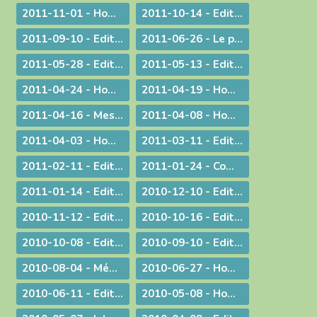
2011-11-01 - Homélie pour la Toussaint
2011-10-14 - Edito : Vive la fa­mille !
2011-09-10 - Edito : Som­mes-nous prêts à assu­mer no­tre dif­fé­rence chré­tienne ?
2011-06-26 - Le prêtre et le mystère eucharistique
2011-05-28 - Edito : Que votre lumière brille aux yeux des hommes !
2011-05-13 - Edito : Mettre au monde des saints !
2011-04-24 - Homélie pour le Jour de Pâques
2011-04-19 - Homélie pour la Messe Chrismale
2011-04-16 - Message au sujet de l'Exposition "Je croix aux miracles" tenue en Avignon
2011-04-08 - Homélie : Itinéraire d'une rencontre avec Jésus
2011-04-03 - Homélie : Nous sommes tous des catéchumènes !
2011-03-11 - Edito : La vogue du prêt-à-porter
2011-02-11 - Edito : L'origine apostolique du célibat du prêtre
2011-01-24 - Communiqué aux chrétiens du diocèse
2011-01-14 - Edito : Une nouvelle année
2010-12-10 - Edito : Quel chemin pour l'humanité ?
2010-11-12 - Edito : Les saints n'ont pas disparu !
2010-10-16 - Edito : Le Synode pour le Moyen-Orient devrait tous nous faire réfléchir...
2010-10-08 - Edito : CARITAS IN VERITATE
2010-09-10 - Edito : Au rendez-vous des urgences, la mission est la première invitée
2010-08-04 - Méditation aux vêpres à Ars
2010-06-27 - Homélie pour les ordinations
2010-06-11 - Edito : S.D.F. pour une quin­zaine !
2010-05-08 - Homélie : Journée provinciale pour les vocations