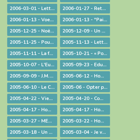
2006-03-01 - Lettre aux prêtres et aux diacres
2006-01-27 - Retour aux origines
2006-01-13 - Voeux... pour aujourd'hui
2006-01-13 - "Paix sur la terre !"
2005-12-25 - Noël : la nouveauté chrétienne
2005-12-09 - Un modèle de persévérance dans l'élaboration d'une loi
2005-11-25 - Pour une laïcité constructive
2005-11-13 - Lettre aux prêtres et aux diacres
2005-11-11 - La faiblesse au service d'une cause
2005-10-21 - « Pour de nouveaux modes de vie ! »
2005-10-07 - L'Eucharistie, source de la transformation des cœurs et du monde
2005-09-23 - Eduquer
2005-09-09 - J.M.J. du souvenir à l'avenir !
2005-06-12 - Homélie pour des ordinations diaconales
2005-06-10 - Le Curé d'Ars chez le Pape !
2005-06 - Opter pour l'avenir
2005-04-22 - Viens Esprit-Saint !
2005-04-20 - Communiqué à l'occasion de l'élection du Pape Benoît XVI
2005-04-17 - Homélie pour la journée des vocations
2005-04-17 - Homélie pour la journée des vocations
2005-03-27 - MESSAGE PASCAL 2005 : Marcher avec nos jambes !
2005-03-22 - Homélie pour la messe chrismale
2005-03-18 - Un degré de plus !
2005-03-04 - Je vais devenir plus pratiquant