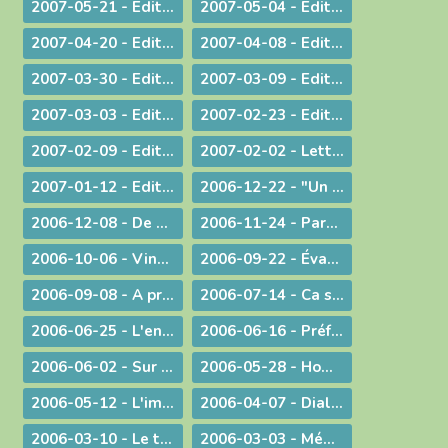
2007-05-21 - Edito : Justice, jugement et miséricorde
2007-05-04 - Edito : Au service des vocations sacerdotales : une journée inédite !
2007-04-20 - Edito : Une citoyenneté responsable
2007-04-08 - Edito : Un baptême pas comme les autres - Pâques 2007
2007-03-30 - Edito : A la veille des élections / A propos des élections présidentielles et législatives
2007-03-09 - Edito : Double "fil de vie" - Un aspect de la liturgie du Carême
2007-03-03 - Edito : Le chemin de la filialié
2007-02-23 - Edito : "Il faut que le monde sache..." Conversion et Mission
2007-02-09 - Edito : "Je suis allée essayer mon cercueil !"
2007-02-02 - Lettre aux prêtres et aux diacres
2007-01-12 - Edito : Le Gange et l'Himalaya
2006-12-22 - "Un Sauveur vous est né !"
2006-12-08 - De Ratisbonne à Ankara, un dialogue ininterrompu
2006-11-24 - Parentalité
2006-10-06 - Vingt ans déjà !
2006-09-22 - Évangéliser : aller au large !
2006-09-08 - A propos du Liban
2006-07-14 - Ca se passe en France !
2006-06-25 - L'enjeu de toute existence : trouver Le chemin !
2006-06-16 - Préférer le bonheur à la vérité ?
2006-06-02 - Sur les pas de Jean-Paul II
2006-05-28 - Homélie à la messe télévisée à Notre-Dame de Bourg
2006-05-12 - L'immigration
2006-04-07 - Dialogue interreligieux
2006-03-10 - Le trésor de la foi
2006-03-03 - Méditation sur l'Evangile du 4° dimanche de Carême 2006