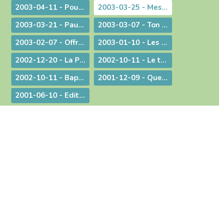
2003-04-11 - Pour une catéchèse pascale
2003-03-25 - Message aux communautés musulmanes et chrétiennes de Bourg-en-Bresse
2003-03-21 - Paul Couturier, apôtre de l'unité
2003-03-07 - Ton Père voit dans le secret !
2003-02-07 - Offrir ses mains et son cœur
2003-01-10 - Les bienfaits du dialogue œcuménique
2002-12-20 - La Prière à Marie : un itinéraire de contemplation, une source pour l'action
2002-10-11 - Le temps de la mission
2002-10-11 - Baptême et mariage - Dans une pastorale d'évangélisation harmoniser nos pratiques pour mieux proposer la foi
2001-12-09 - Questions d'actualité avec Mgr Bagnard
2001-06-10 - Edito : Pour qu'ils aient la vie en abondance !