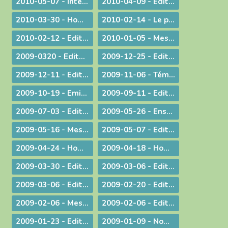
2010-05-07 - Interview : La communion entre Eglises - Retour d'Irlande
2010-04-09 - Edito : "Attirons-le dans un piège"
2010-03-30 - Homélie pour la Messe chrismale
2010-02-14 - Le prêtre, guetteur de Dieu
2010-02-12 - Edito : La vérité de l'histoire
2010-01-05 - Message : Du nouveau dans la communication du diocèse de Belley-Ars !
2009-0320 - Edito : Quel avenir pour la paternité ?
2009-12-25 - Edito : Que de­vons-nous faire ?
2009-12-11 - Edito : Identité nationale
2009-11-06 - Témoignage : Demain, la vie de nos communautés chrétiennes
2009-10-19 - Emission : A propos du travail le dimanche
2009-09-11 - Edito : Une année pastorale qui ne ressemble à aucune autre !
2009-07-03 - Edito : Une toile de fond peu commune... pour une fin d'année ordinaire !
2009-05-26 - Enseignement : Journée du Presbyterium
2009-05-16 - Message : Evangélisation et année sacerdotale
2009-05-07 - Edito : Faut-il encore garder un peu de religion ?
2009-04-24 - Homélie pour la messe chrismale
2009-04-18 - Homélie : A Dieu !
2009-03-30 - ­Edito : Le choc de la dif­fé­rence
2009-03-06 - Edito : L'impact universel de nos responsabilités individuelles
2009-03-06 - Edito : Donner
2009-02-20 - Edito : Le droit de vivre !
2009-02-06 - Message aux diocésains à propos de la levée des excommunications des quatre évêques de la Fraternité Saint Pie X
2009-02-06 - Edito : Un nouveau pas sur la route de l'évangélisation
2009-01-23 - Edito : Une prière sans parole
2009-01-09 - Nomination : le P. S. Bataille, futur Supérieur du Séminaire Français de Rome