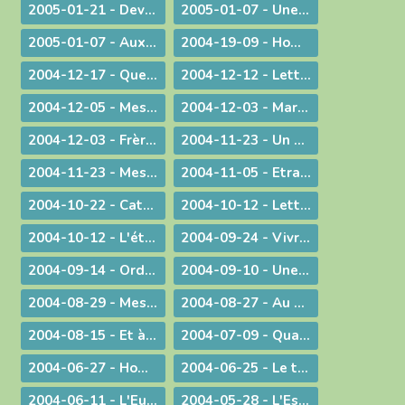
2005-01-21 - Devant l'absurde
2005-01-07 - Une conscience planétaire
2005-01-07 - Aux portes du bonheur !
2004-19-09 - Homélie pour la Messe retransmise par la télévision depuis l'abbatiale d'Ambronay
2004-12-17 - Quelle Famille ?
2004-12-12 - Lettre aux prêtres
2004-12-05 - Message lors de la Messe d'au revoir à St-Didier-sur-Chalaronne
2004-12-03 - Marie, le premier tabernacle de l'histoire
2004-12-03 - Frère Gabriel Taborin, à l'école de la Sainte Famille
2004-11-23 - Un peu d'air frais !
2004-11-23 - Message lors du coup d'envoi pour les JMJ !
2004-11-05 - Etranges, surprenantes Béatitudes
2004-10-22 - Catécoeur ! Jésus est mon trésor
2004-10-12 - Lettre aux prêtres
2004-10-12 - L'étrange pouvoir du clown
2004-09-24 - Vivre en Eglise
2004-09-14 - Ordination sacerdotale à la Chartreuse de Portes
2004-09-10 - Une année eucharistique, 2005
2004-08-29 - Message aux catholiques de Bourg et des environs
2004-08-27 - Au seuil de la nouvelle année pastorale
2004-08-15 - Et à l'heure de notre mort
2004-07-09 - Quand Dieu est reconduit à la frontière
2004-06-27 - Homélie pour les ordinations
2004-06-25 - Le temps des changements
2004-06-11 - L'Eucharistie dans le réalisme de sa célébration
2004-05-28 - L'Esprit de Vérité, "que le Père enverra en mon nom"