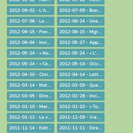
2012-09-02 - L'Amour de l'Eglise !
2012-07-09 - Bonne Route !
2012-07-06 - La miséricorde et le ministère du prêtre
2012-06-24 - Une vie donnée pour le Christ
2012-06-15 - Pentecôte 2012 : La fête d'une famille aux nombreux enfants !
2012-06-15 - Mgr Pascal Roland, Évêque de Belley-Ars : Message de Mgr Guy Bagnard aux diocésains de Belley-Ars
2012-06-04 - Invitation à l'Assemblée Générale de l'Association Diocésaine
2012-05-27 - Appelés à vivre l'Aujourd'hui de Dieu !
2012-05-24 - « Nous voulons vivre, développer et transmettre ce message chrétien ! »
2012-05-24 - « L'Esprit-Saint vous sera donné en plénitude. »
2012-05-24 - « Ce n'est pas le fait d'être évêque qui m'a rendu heureux, c'est le fait d'avoir donné ma vie »
2012-05-14 - Olivier de Coat, nouveau Directeur diocésain de l'Enseignement Catholique
2012-04-20 - Christ est ressuscité !
2012-04-14 - Lettre aux prêtres du diocèse
2012-03-14 - Note complémentaire à propos des élections
2012-03-09 - Quelle vision de l'homme ?
2012-03-05 - Directives diocésaines sur les intentions et offrandes de Messes
2012-02-28 - Invitation à la journée du sacerdoce et à la Messe Chrismale
2012-02-10 - Marcher pour la Vie
2012-01-20 - « Tous, nous serons transformés par la Victoire de notre Seigneur Jésus Christ. »
2012-01-13 - Le visage humain de Dieu
2011-12-09 - Vie privée ?
2011-11-14 - Edito : Mgr Bagnard revient sur le cinquantenaire de Vatican II
2011-11-11 - Dire et ne pas faire