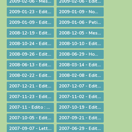
2009-02-06 - Message aux diocésains à propos de la levée des excommunications des quatre évêques de la Fraternité Saint Pie X
2009-02-06 - Edito : Un nouveau pas sur la route de l'évangélisation
2009-01-23 - Edito : Une prière sans parole
2009-01-09 - Nomination : le P. S. Bataille, futur Supérieur du Séminaire Français de Rome
2009-01-09 - Edito : Sur les traces de saint Paul : le Forum de l'évangélisation
2009-01-06 - Petit guide de lecture de l'encylique « L'ÉGLISE VIT DE L'EUCHARISTIE »
2008-12-19 - Edito : Noël ou l'humilité de Dieu
2008-12-05 - Message pour le Jubilé du Saint Curé d'Ars
2008-10-24 - Edito : Rendez à César... rendez à Dieu...
2008-10-10 - Edito : La Parole de Dieu et la marche du monde
2008-09-26 - Edito : L'Eglise en France, une nouvelle fois visitée
2008-06-29 - Homélie pour les ordinations
2008-06-13 - Edito : Dialogue interreligieux : Le sens de la liberté religieuse
2008-03-14 - Edito : Là où se trouve Dieu... là se trouve l'avenir
2008-02-22 - Edito : Le regard de la foi
2008-02-08 - Edito : Quelle unité ?
2007-12-21 - Edito : Noël : Souffler sur les braises de l'espérance !
2007-12-07 - Edito : Anne-Lorraine - Sa résistance lui a coûté la vie !
2007-11-23 - Edito : La remise des Actes : une démarche liturgique
2007-11-02 - Edito : La remise d'un livre : une démarche diocésaine
2007-11 - Edito : A propos du Téléthon 2007
2007-10-19 - Edito : Discerner
2007-10-05 - Edito : Des temps nouveaux pour l'Evangile "Passons aux Actes !"
2007-09-21 - Edito : L'amour du plus faible
2007-09-07 - Lettre aux prêtres à propos du Motu Proprio
2007-06-29 - Edito : Merci à vous, prêtres nouvellement nommés