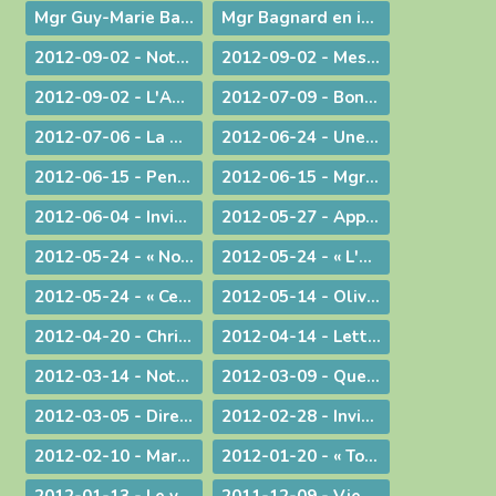
Mgr Guy-Marie Bagnard, évêque émérite de Belley-Ars
Mgr Bagnard en images
2012-09-02 - Notre tâche est de faire entendre la voix d'une conscience droite !
2012-09-02 - Message d'au-revoir de Mgr Bagnard
2012-09-02 - L'Amour de l'Eglise !
2012-07-09 - Bonne Route !
2012-07-06 - La miséricorde et le ministère du prêtre
2012-06-24 - Une vie donnée pour le Christ
2012-06-15 - Pentecôte 2012 : La fête d'une famille aux nombreux enfants !
2012-06-15 - Mgr Pascal Roland, Évêque de Belley-Ars : Message de Mgr Guy Bagnard aux diocésains de Belley-Ars
2012-06-04 - Invitation à l'Assemblée Générale de l'Association Diocésaine
2012-05-27 - Appelés à vivre l'Aujourd'hui de Dieu !
2012-05-24 - « Nous voulons vivre, développer et transmettre ce message chrétien ! »
2012-05-24 - « L'Esprit-Saint vous sera donné en plénitude. »
2012-05-24 - « Ce n'est pas le fait d'être évêque qui m'a rendu heureux, c'est le fait d'avoir donné ma vie »
2012-05-14 - Olivier de Coat, nouveau Directeur diocésain de l'Enseignement Catholique
2012-04-20 - Christ est ressuscité !
2012-04-14 - Lettre aux prêtres du diocèse
2012-03-14 - Note complémentaire à propos des élections
2012-03-09 - Quelle vision de l'homme ?
2012-03-05 - Directives diocésaines sur les intentions et offrandes de Messes
2012-02-28 - Invitation à la journée du sacerdoce et à la Messe Chrismale
2012-02-10 - Marcher pour la Vie
2012-01-20 - « Tous, nous serons transformés par la Victoire de notre Seigneur Jésus Christ. »