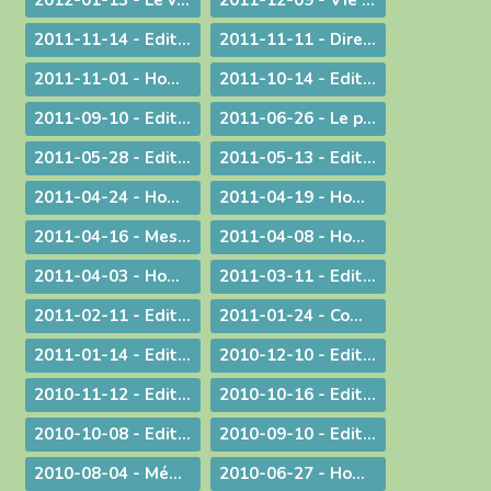
2012-01-13 - Le visage humain de Dieu
2011-12-09 - Vie privée ?
2011-11-14 - Edito : Mgr Bagnard revient sur le cinquantenaire de Vatican II
2011-11-11 - Dire et ne pas faire
2011-11-01 - Homélie pour la Toussaint
2011-10-14 - Edito : Vive la fa­mille !
2011-09-10 - Edito : Som­mes-nous prêts à assu­mer no­tre dif­fé­rence chré­tienne ?
2011-06-26 - Le prêtre et le mystère eucharistique
2011-05-28 - Edito : Que votre lumière brille aux yeux des hommes !
2011-05-13 - Edito : Mettre au monde des saints !
2011-04-24 - Homélie pour le Jour de Pâques
2011-04-19 - Homélie pour la Messe Chrismale
2011-04-16 - Message au sujet de l'Exposition "Je croix aux miracles" tenue en Avignon
2011-04-08 - Homélie : Itinéraire d'une rencontre avec Jésus
2011-04-03 - Homélie : Nous sommes tous des catéchumènes !
2011-03-11 - Edito : La vogue du prêt-à-porter
2011-02-11 - Edito : L'origine apostolique du célibat du prêtre
2011-01-24 - Communiqué aux chrétiens du diocèse
2011-01-14 - Edito : Une nouvelle année
2010-12-10 - Edito : Quel chemin pour l'humanité ?
2010-11-12 - Edito : Les saints n'ont pas disparu !
2010-10-16 - Edito : Le Synode pour le Moyen-Orient devrait tous nous faire réfléchir...
2010-10-08 - Edito : CARITAS IN VERITATE
2010-09-10 - Edito : Au rendez-vous des urgences, la mission est la première invitée
2010-08-04 - Méditation aux vêpres à Ars
2010-06-27 - Homélie pour les ordinations