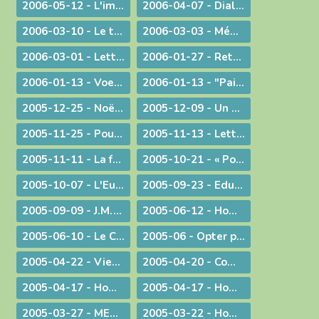
2006-05-12 - L'immigration
2006-04-07 - Dialogue interreligieux
2006-03-10 - Le trésor de la foi
2006-03-03 - Méditation sur l'Evangile du 4° dimanche de Carême 2006
2006-03-01 - Lettre aux prêtres et aux diacres
2006-01-27 - Retour aux origines
2006-01-13 - Voeux... pour aujourd'hui
2006-01-13 - "Paix sur la terre !"
2005-12-25 - Noël : la nouveauté chrétienne
2005-12-09 - Un modèle de persévérance dans l'élaboration d'une loi
2005-11-25 - Pour une laïcité constructive
2005-11-13 - Lettre aux prêtres et aux diacres
2005-11-11 - La faiblesse au service d'une cause
2005-10-21 - « Pour de nouveaux modes de vie ! »
2005-10-07 - L'Eucharistie, source de la transformation des cœurs et du monde
2005-09-23 - Eduquer
2005-09-09 - J.M.J. du souvenir à l'avenir !
2005-06-12 - Homélie pour des ordinations diaconales
2005-06-10 - Le Curé d'Ars chez le Pape !
2005-06 - Opter pour l'avenir
2005-04-22 - Viens Esprit-Saint !
2005-04-20 - Communiqué à l'occasion de l'élection du Pape Benoît XVI
2005-04-17 - Homélie pour la journée des vocations
2005-04-17 - Homélie pour la journée des vocations
2005-03-27 - MESSAGE PASCAL 2005 : Marcher avec nos jambes !
2005-03-22 - Homélie pour la messe chrismale