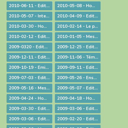
2010-06-11 - Edito : S.D.F. pour une quin­zaine !
2010-05-08 - Homélie : Journée provinciale pour les vocations
2010-05-07 - Interview : La communion entre Eglises - Retour d'Irlande
2010-04-09 - Edito : "Attirons-le dans un piège"
2010-03-30 - Homélie pour la Messe chrismale
2010-02-14 - Le prêtre, guetteur de Dieu
2010-02-12 - Edito : La vérité de l'histoire
2010-01-05 - Message : Du nouveau dans la communication du diocèse de Belley-Ars !
2009-0320 - Edito : Quel avenir pour la paternité ?
2009-12-25 - Edito : Que de­vons-nous faire ?
2009-12-11 - Edito : Identité nationale
2009-11-06 - Témoignage : Demain, la vie de nos communautés chrétiennes
2009-10-19 - Emission : A propos du travail le dimanche
2009-09-11 - Edito : Une année pastorale qui ne ressemble à aucune autre !
2009-07-03 - Edito : Une toile de fond peu commune... pour une fin d'année ordinaire !
2009-05-26 - Enseignement : Journée du Presbyterium
2009-05-16 - Message : Evangélisation et année sacerdotale
2009-05-07 - Edito : Faut-il encore garder un peu de religion ?
2009-04-24 - Homélie pour la messe chrismale
2009-04-18 - Homélie : A Dieu !
2009-03-30 - ­Edito : Le choc de la dif­fé­rence
2009-03-06 - Edito : L'impact universel de nos responsabilités individuelles
2009-03-06 - Edito : Donner
2009-02-20 - Edito : Le droit de vivre !