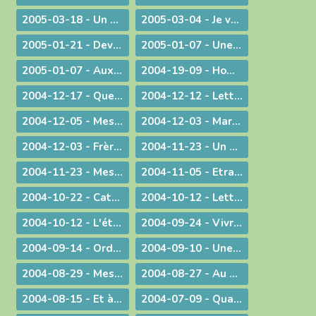
2005-03-18 - Un degré de plus !
2005-03-04 - Je vais devenir plus pratiquant
2005-01-21 - Devant l'absurde
2005-01-07 - Une conscience planétaire
2005-01-07 - Aux portes du bonheur !
2004-19-09 - Homélie pour la Messe retransmise par la télévision depuis l'abbatiale d'Ambronay
2004-12-17 - Quelle Famille ?
2004-12-12 - Lettre aux prêtres
2004-12-05 - Message lors de la Messe d'au revoir à St-Didier-sur-Chalaronne
2004-12-03 - Marie, le premier tabernacle de l'histoire
2004-12-03 - Frère Gabriel Taborin, à l'école de la Sainte Famille
2004-11-23 - Un peu d'air frais !
2004-11-23 - Message lors du coup d'envoi pour les JMJ !
2004-11-05 - Etranges, surprenantes Béatitudes
2004-10-22 - Catécoeur ! Jésus est mon trésor
2004-10-12 - Lettre aux prêtres
2004-10-12 - L'étrange pouvoir du clown
2004-09-24 - Vivre en Eglise
2004-09-14 - Ordination sacerdotale à la Chartreuse de Portes
2004-09-10 - Une année eucharistique, 2005
2004-08-29 - Message aux catholiques de Bourg et des environs
2004-08-27 - Au seuil de la nouvelle année pastorale
2004-08-15 - Et à l'heure de notre mort
2004-07-09 - Quand Dieu est reconduit à la frontière