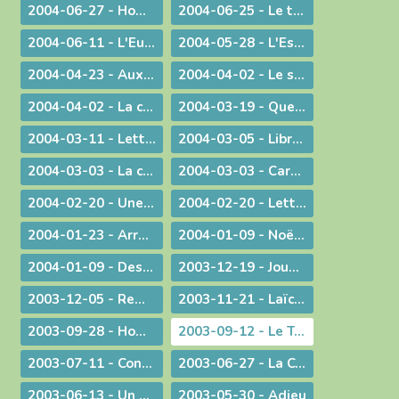
2004-06-27 - Homélie pour les ordinations
2004-06-25 - Le temps des changements
2004-06-11 - L'Eucharistie dans le réalisme de sa célébration
2004-05-28 - L'Esprit de Vérité, "que le Père enverra en mon nom"
2004-04-23 - Aux heures d'incertitude : une figure de sainteté sacerdotale
2004-04-02 - Le sérieux de l'existence humaine
2004-04-02 - La charité ne se sous-traite pas
2004-03-19 - Quel avenir pour le monde ?
2004-03-11 - Lettre au Cardinal Rouco Varela, archevêque de Madrid, après les attentats du 11 mars 2004
2004-03-05 - Libre méditation sur le récit des tentations du Christ
2004-03-03 - La conversion est possible
2004-03-03 - Carême : Lettre pastorale & Courrier aux prêtres du diocèse
2004-02-20 - Une visite pas comme les autres !
2004-02-20 - Lettre de l'évêque de Belley-Ars aux prêtres du diocèse
2004-01-23 - Arrêt sur image
2004-01-09 - Noël ! "un" Sauveur ou "LE" Sauveur
2004-01-09 - Des voeux de nouvel an tirés de l'actualité
2003-12-19 - Jouez hautbois, résonnez musettes !
2003-12-05 - Remue-ménage au parlement !
2003-11-21 - Laïcité : confiance et appréhension
2003-09-28 - Homélie de la Messe du 26° dimanche ordinaire radiodiffusée depuis l'Abbaye d'Ambronay
2003-09-12 - Le Trésor de l'Eucharistie
2003-07-11 - Continuez votre oeuvre précieuse et irremplaçable
2003-06-27 - La Constitution européenne : ultime version - Un silence plus éloquent que toutes les paroles
2003-06-13 - Un préambule contesté
2003-05-30 - Adieu