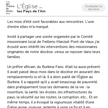
Aller
Outils
L'Église
au
personnels
Contacter le
dans
contenu.
diocèse
les Pays de l'Ain
|
Aller
à
Les mois d'été sont favorables aux rencontres. L'une
la
navigation
d'entre elles m'a marqué.
Invité à partager une soirée organisée par le Comité
missionnaire local de Feillens-Manziat-Pont-de-Vaux, j'ai
écouté avec intérêt les interventions des missionnaires
originaires de notre diocèse, venus se reposer dans leurs
familles.
Un prêtre africain, du Burkina-Faso, était lui aussi présent.
Il avait passé deux mois dans le diocèse en assurant des
remplacements ici et là. Il a donc parlé de l'Église au
Burkina. Il a rappelé qu'il y avait beaucoup de pauvreté,
dans pratiquement tous les domaines de la vie : la
nourriture, la santé, les écoles, les infrastructures du
pays, la sécurité sur les routes, la corruption, etc... Et en
même temps, il a évoqué la vigoureuse vitalité d'une
Église jeune, joyeuse, ardente à vivre sa foi et à en