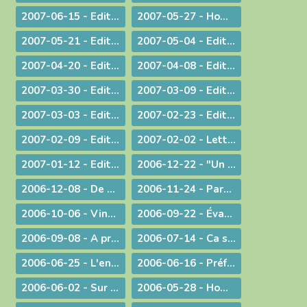
2007-06-15 - Edito : A propos des "sans papiers"
2007-05-27 - Homélie de Confirmation - Pentecôte
2007-05-21 - Edito : Justice, jugement et miséricorde
2007-05-04 - Edito : Au service des vocations sacerdotales : une journée inédite !
2007-04-20 - Edito : Une citoyenneté responsable
2007-04-08 - Edito : Un baptême pas comme les autres - Pâques 2007
2007-03-30 - Edito : A la veille des élections / A propos des élections présidentielles et législatives
2007-03-09 - Edito : Double "fil de vie" - Un aspect de la liturgie du Carême
2007-03-03 - Edito : Le chemin de la filialié
2007-02-23 - Edito : "Il faut que le monde sache..." Conversion et Mission
2007-02-09 - Edito : "Je suis allée essayer mon cercueil !"
2007-02-02 - Lettre aux prêtres et aux diacres
2007-01-12 - Edito : Le Gange et l'Himalaya
2006-12-22 - "Un Sauveur vous est né !"
2006-12-08 - De Ratisbonne à Ankara, un dialogue ininterrompu
2006-11-24 - Parentalité
2006-10-06 - Vingt ans déjà !
2006-09-22 - Évangéliser : aller au large !
2006-09-08 - A propos du Liban
2006-07-14 - Ca se passe en France !
2006-06-25 - L'enjeu de toute existence : trouver Le chemin !
2006-06-16 - Préférer le bonheur à la vérité ?
2006-06-02 - Sur les pas de Jean-Paul II
2006-05-28 - Homélie à la messe télévisée à Notre-Dame de Bourg