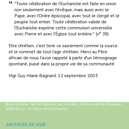
"Toute célébration de l'Eucharistie est faite en union
non seulement avec l'évêque, mais aussi avec le
Pape, avec l'Ordre épiscopal, avec tout le clergé et le
peuple tout entier. Toute célébration valide de
l'Eucharistie exprime cette communion universelle
avec Pierre et avec l'Église tout entière." (n° 39)
Etre chrétien, c'est tenir ce sacrement comme la source
et le sommet de tout l'agir chrétien. Merci au Père
africain de nous l'avoir rappelé à partir d'un témoignage
spontané, puisé dans la propre vie de sa communauté.
Mgr Guy-Marie Bagnard, 12 septembre 2003
Notre diocèse
›
Notre Évêque et ses conseils
›
Archives de Mgr Bagnard
›
2003-09-12 - Le Trésor de l'Eucharistie
ARCHIVES DE MGR BAGNARD
Navigation