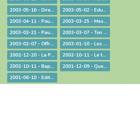
2003-05-16 - Dire merci !
2003-05-02 - Education et vocation
2003-04-11 - Pour une catéchèse pascale
2003-03-25 - Message aux communautés musulmanes et chrétiennes de Bourg-en-Bresse
2003-03-21 - Paul Couturier, apôtre de l'unité
2003-03-07 - Ton Père voit dans le secret !
2003-02-07 - Offrir ses mains et son cœur
2003-01-10 - Les bienfaits du dialogue œcuménique
2002-12-20 - La Prière à Marie : un itinéraire de contemplation, une source pour l'action
2002-10-11 - Le temps de la mission
2002-10-11 - Baptême et mariage - Dans une pastorale d'évangélisation harmoniser nos pratiques pour mieux proposer la foi
2001-12-09 - Questions d'actualité avec Mgr Bagnard
2001-06-10 - Edito : Pour qu'ils aient la vie en abondance !