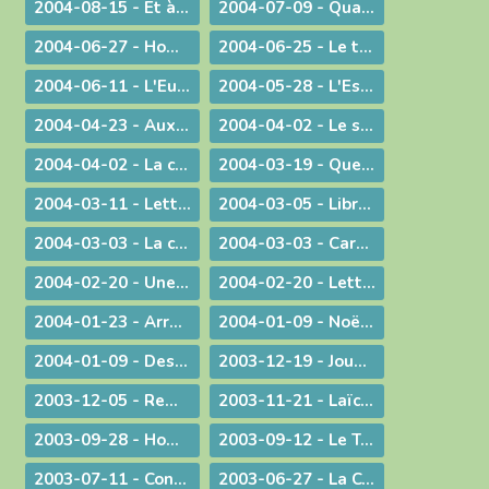
2004-08-15 - Et à l'heure de notre mort
2004-07-09 - Quand Dieu est reconduit à la frontière
2004-06-27 - Homélie pour les ordinations
2004-06-25 - Le temps des changements
2004-06-11 - L'Eucharistie dans le réalisme de sa célébration
2004-05-28 - L'Esprit de Vérité, "que le Père enverra en mon nom"
2004-04-23 - Aux heures d'incertitude : une figure de sainteté sacerdotale
2004-04-02 - Le sérieux de l'existence humaine
2004-04-02 - La charité ne se sous-traite pas
2004-03-19 - Quel avenir pour le monde ?
2004-03-11 - Lettre au Cardinal Rouco Varela, archevêque de Madrid, après les attentats du 11 mars 2004
2004-03-05 - Libre méditation sur le récit des tentations du Christ
2004-03-03 - La conversion est possible
2004-03-03 - Carême : Lettre pastorale & Courrier aux prêtres du diocèse
2004-02-20 - Une visite pas comme les autres !
2004-02-20 - Lettre de l'évêque de Belley-Ars aux prêtres du diocèse
2004-01-23 - Arrêt sur image
2004-01-09 - Noël ! "un" Sauveur ou "LE" Sauveur
2004-01-09 - Des voeux de nouvel an tirés de l'actualité
2003-12-19 - Jouez hautbois, résonnez musettes !
2003-12-05 - Remue-ménage au parlement !
2003-11-21 - Laïcité : confiance et appréhension
2003-09-28 - Homélie de la Messe du 26° dimanche ordinaire radiodiffusée depuis l'Abbaye d'Ambronay
2003-09-12 - Le Trésor de l'Eucharistie
2003-07-11 - Continuez votre oeuvre précieuse et irremplaçable
2003-06-27 - La Constitution européenne : ultime version - Un silence plus éloquent que toutes les paroles