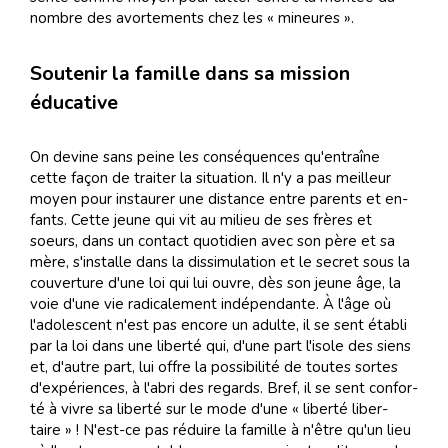
nom­bre des avor­te­ments chez les « mi­neu­res ».
Soutenir la famille dans sa mission
éducative
On de­vine sans peine les con­sé­quen­ces qu'en­traîne
cette fa­çon de trai­ter la si­tua­tion. Il n'y a pas meilleur
moyen pour ins­tau­rer une dis­tance en­tre pa­rents et en­
fants. Cette jeune qui vit au mi­lieu de ses frè­res et
soeurs, dans un con­tact quo­ti­dien avec son père et sa
mère, s'ins­talle dans la dis­si­mu­la­tion et le se­cret sous la
cou­ver­ture d'une loi qui lui ou­vre, dès son jeune âge, la
voie d'une vie ra­di­ca­le­ment in­dé­pen­dante. À l'âge où
l'ado­les­cent n'est pas en­core un adulte, il se sent éta­bli
par la loi dans une li­ber­té qui, d'une part l'isole des siens
et, d'au­tre part, lui of­fre la pos­si­bi­li­té de toutes sortes
d'ex­pé­riences, à l'abri des re­gards. Bref, il se sent con­for­
té à vi­vre sa li­ber­té sur le mode d'une « li­ber­té li­ber­
taire » ! N'est-ce pas ré­duire la fa­mille à n'être qu'un lieu