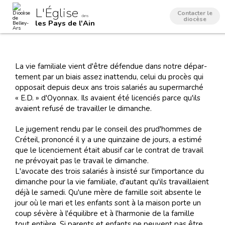
Aller
Outils
L'Église
au
personnels
Contacter le
dans
contenu.
diocèse
les Pays de l'Ain
|
Aller
à
la
navigation
La vie fa­mi­liale vient d'être dé­fen­due dans no­tre dé­par­
te­ment par un biais as­sez in­at­ten­du, ce­lui du pro­cès qui
op­po­sait de­puis deux ans trois sa­la­riés au supermarché
« E.D. » d'Oyon­nax. Ils avaient été li­cen­ciés parce qu'ils
avaient re­fu­sé de tra­vailler le di­man­che.
Le ju­ge­ment ren­du par le con­seil des prud'hom­mes de
Cré­teil, pro­non­cé il y a une quin­zaine de jours, a es­ti­mé
que le li­cen­cie­ment était abu­sif car le con­trat de tra­vail
ne pré­voyait pas le tra­vail le di­man­che.
L'avo­cate des trois sa­la­riés à in­sis­té sur l'im­por­tance du
di­man­che pour la vie fa­mi­liale, d'au­tant qu'ils tra­vaillaient
déjà le sa­me­di. Qu'une mère de fa­mille soit ab­sente le
jour où le mari et les en­fants sont à la mai­son porte un
coup sévère à l'équi­li­bre et à l'har­mo­nie de la fa­mille
tout en­tière. Si pa­rents et en­fants ne peu­vent pas être