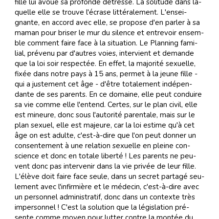
fille lui avoue sa pro­fonde dé­tresse. La so­li­tude dans la­
quelle elle se trouve l'écrase lit­té­ra­le­ment. L'en­sei­
gnante, en ac­cord avec elle, se pro­pose d'en par­ler à sa
ma­man pour bri­ser le mur du si­lence et en­tre­voir en­sem­
ble com­ment faire face à la si­tua­tion. Le Plan­ning fa­mi­
lial, pré­ve­nu par d'au­tres voies, in­ter­vient et de­mande
que la loi soir res­pec­tée. En ef­fet, la ma­jo­ri­té sexuelle,
fixée dans no­tre pays à 15 ans, per­met à la jeune fille -
qui a jus­te­ment cet âge - d'être to­ta­le­ment in­dé­pen­
dante de ses pa­rents. En ce do­maine, elle peut con­duire
sa vie comme elle l'en­tend. Cer­tes, sur le plan ci­vil, elle
est mi­neure, donc sous l'au­to­ri­té pa­ren­tale, mais sur le
plan sexuel, elle est ma­jeure, car la loi es­time qu'à cet
âge on est adulte, c'est-à-dire que l'on peut don­ner un
con­sen­te­ment à une re­la­tion sexuelle en pleine con­
science et donc en to­tale li­ber­té ! Les pa­rents ne peu­
vent donc pas in­ter­ve­nir dans la vie pri­vée de leur fille.
L'élève doit faire face seule, dans un se­cret par­ta­gé seu­
le­ment avec l'in­fir­mière et le mé­de­cin, c'est-à-dire avec
un per­son­nel ad­mi­nis­tra­tif, donc dans un con­texte très
im­per­son­nel ! C'est la so­lu­tion que la lé­gis­la­tion pré­
sente comme moyen pour lut­ter con­tre la mon­tée du