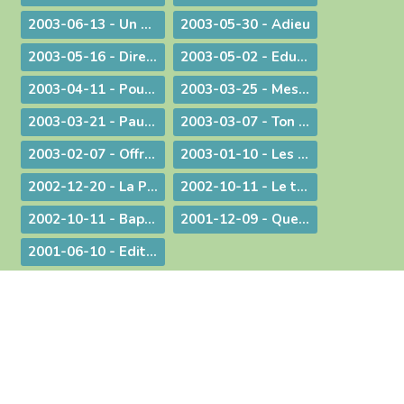
2003-06-13 - Un préambule contesté
2003-05-30 - Adieu
2003-05-16 - Dire merci !
2003-05-02 - Education et vocation
2003-04-11 - Pour une catéchèse pascale
2003-03-25 - Message aux communautés musulmanes et chrétiennes de Bourg-en-Bresse
2003-03-21 - Paul Couturier, apôtre de l'unité
2003-03-07 - Ton Père voit dans le secret !
2003-02-07 - Offrir ses mains et son cœur
2003-01-10 - Les bienfaits du dialogue œcuménique
2002-12-20 - La Prière à Marie : un itinéraire de contemplation, une source pour l'action
2002-10-11 - Le temps de la mission
2002-10-11 - Baptême et mariage - Dans une pastorale d'évangélisation harmoniser nos pratiques pour mieux proposer la foi
2001-12-09 - Questions d'actualité avec Mgr Bagnard
2001-06-10 - Edito : Pour qu'ils aient la vie en abondance !