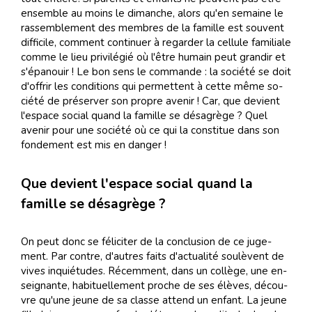
en­sem­ble au moins le di­man­che, alors qu'en se­maine le
ras­sem­ble­ment des mem­bres de la fa­mille est sou­vent
dif­fi­cile, com­ment con­ti­nuer à re­gar­der la cel­lule fa­mi­liale
comme le lieu pri­vi­lé­gié où l'être hu­main peut gran­dir et
s'épa­nouir ! Le bon sens le com­mande : la so­cié­té se doit
d'of­frir les con­di­tions qui per­met­tent à cette même so­
cié­té de pré­ser­ver son pro­pre ave­nir ! Car, que de­vient
l'es­pace so­cial quand la fa­mille se dés­agrège ? Quel
ave­nir pour une so­cié­té où ce qui la cons­ti­tue dans son
fon­de­ment est mis en dan­ger !
Que devient l'espace social quand la
famille se désagrège ?
On peut donc se fé­li­ci­ter de la con­clu­sion de ce ju­ge­
ment. Par con­tre, d'au­tres faits d'ac­tua­li­té sou­lè­vent de
vi­ves in­quié­tu­des. Ré­cem­ment, dans un col­lège, une en­
sei­gnante, ha­bi­tuel­le­ment pro­che de ses élè­ves, dé­cou­
vre qu'une jeune de sa classe at­tend un en­fant. La jeune