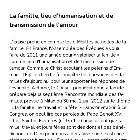
La famille, lieu d'humanisation et de
transmission de l'amour
L'Église prend en comp­te les dif­fi­cul­tés ac­tuel­les de la
fa­mille. En France, l'As­sem­blée des Évê­ques a vou­lu
faire de 2011 une an­née pour « va­lo­ri­ser la fa­mille »
comme lieu d'hu­ma­ni­sa­tion et de trans­mis­sion de
l'amour. Comme le Christ écou­tant les pè­le­rins d'Em­
maüs, l'Église cher­che à con­naî­tre les ques­tions des fa­
milles d'au­jourd'hui pour leur ap­por­ter les ré­pon­ses de
l'Évangile. À Rome, le Con­seil pon­ti­fi­cal pour la fa­mille
pré­pare déjà la sep­tième Ren­con­tre mon­diale des fa­
milles, pré­vue à Mi­lan du 30 mai 2 juin 2012 sur le thème
: « la fa­mille : le tra­vail et la fête. » Dans l'in­vi­ta­tion à ce
Con­grès, on peut lire ces pa­ro­les du Pape Be­noît XVI :
« Les Sain­tes Ecri­tu­res (cf. Gn 1-2) nous di­sent que fa­
mille, tra­vail et jours fé­riés sont des dons et des bé­né­
dic­tions de Dieu pour nous ai­der à vi­vre une exis­tence