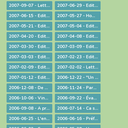
2007-09-07 - Lettre aux prêtres à propos du Motu Proprio
2007-06-29 - Edito : Merci à vous, prêtres nouvellement nommés
2007-06-15 - Edito : A propos des "sans papiers"
2007-05-27 - Homélie de Confirmation - Pentecôte
2007-05-21 - Edito : Justice, jugement et miséricorde
2007-05-04 - Edito : Au service des vocations sacerdotales : une journée inédite !
2007-04-20 - Edito : Une citoyenneté responsable
2007-04-08 - Edito : Un baptême pas comme les autres - Pâques 2007
2007-03-30 - Edito : A la veille des élections / A propos des élections présidentielles et législatives
2007-03-09 - Edito : Double "fil de vie" - Un aspect de la liturgie du Carême
2007-03-03 - Edito : Le chemin de la filialié
2007-02-23 - Edito : "Il faut que le monde sache..." Conversion et Mission
2007-02-09 - Edito : "Je suis allée essayer mon cercueil !"
2007-02-02 - Lettre aux prêtres et aux diacres
2007-01-12 - Edito : Le Gange et l'Himalaya
2006-12-22 - "Un Sauveur vous est né !"
2006-12-08 - De Ratisbonne à Ankara, un dialogue ininterrompu
2006-11-24 - Parentalité
2006-10-06 - Vingt ans déjà !
2006-09-22 - Évangéliser : aller au large !
2006-09-08 - A propos du Liban
2006-07-14 - Ca se passe en France !
2006-06-25 - L'enjeu de toute existence : trouver Le chemin !
2006-06-16 - Préférer le bonheur à la vérité ?