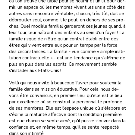
où l'on trouve une ta­ble pour se nour­rir et un lit pour dor­
mir, un es­pace où les mem­bres vi­vent les uns à côté des
au­tres sans ren­con­tre vé­ri­ta­ble ; cha­cun, très tôt, doit se
dé­brouiller seul, comme il le peut, en de­hors de ses pro­
ches. Quel mo­dèle fa­mi­lial gar­de­ront ces jeu­nes quand, à
leur tour, leur naî­tront des en­fants au sein d'un foyer ! La
fa­mille ris­que de n'être qu'un con­trat éta­bli en­tre des
êtres qui vi­vent en­tre eux pour un temps par la force
des cir­cons­tan­ces. La fa­mille - vue comme « sim­ple ins­ti­
tu­tion con­trac­tuelle » - est une ten­dance qui s'af­firme de
plus en plus dans les es­prits. Ce mou­ve­ment sem­ble
s'ins­tal­ler aux Etats-Unis !
Voi­là qui nous in­vite à beau­coup ?u­vrer pour sou­te­nir la
fa­mille dans sa mis­sion édu­ca­tive. Pour cela, nous de­
vons être con­vain­cus, en pre­mier lieu, qu'elle est le lieu
par ex­cel­lence où se cons­truit la per­son­na­li­té pro­fonde
de ses mem­bres. Elle est l'es­pace uni­que où s'éla­bore et
s'édi­fie la ma­tu­ri­té af­fec­tive dont la con­di­tion pre­mière
est que cha­cun se sente aimé, qu'il puisse s'ou­vrir dans la
con­fiance et, en même temps, qu'il se sente res­pec­té
dans son in­ti­mi­té.