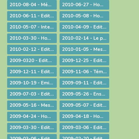
2010-08-04 - Méditation aux vêpres à Ars
2010-06-27 - Homélie pour les ordinations
2010-06-11 - Edito : S.D.F. pour une quin­zaine !
2010-05-08 - Homélie : Journée provinciale pour les vocations
2010-05-07 - Interview : La communion entre Eglises - Retour d'Irlande
2010-04-09 - Edito : "Attirons-le dans un piège"
2010-03-30 - Homélie pour la Messe chrismale
2010-02-14 - Le prêtre, guetteur de Dieu
2010-02-12 - Edito : La vérité de l'histoire
2010-01-05 - Message : Du nouveau dans la communication du diocèse de Belley-Ars !
2009-0320 - Edito : Quel avenir pour la paternité ?
2009-12-25 - Edito : Que de­vons-nous faire ?
2009-12-11 - Edito : Identité nationale
2009-11-06 - Témoignage : Demain, la vie de nos communautés chrétiennes
2009-10-19 - Emission : A propos du travail le dimanche
2009-09-11 - Edito : Une année pastorale qui ne ressemble à aucune autre !
2009-07-03 - Edito : Une toile de fond peu commune... pour une fin d'année ordinaire !
2009-05-26 - Enseignement : Journée du Presbyterium
2009-05-16 - Message : Evangélisation et année sacerdotale
2009-05-07 - Edito : Faut-il encore garder un peu de religion ?
2009-04-24 - Homélie pour la messe chrismale
2009-04-18 - Homélie : A Dieu !
2009-03-30 - ­Edito : Le choc de la dif­fé­rence
2009-03-06 - Edito : L'impact universel de nos responsabilités individuelles
2009-03-06 - Edito : Donner
2009-02-20 - Edito : Le droit de vivre !