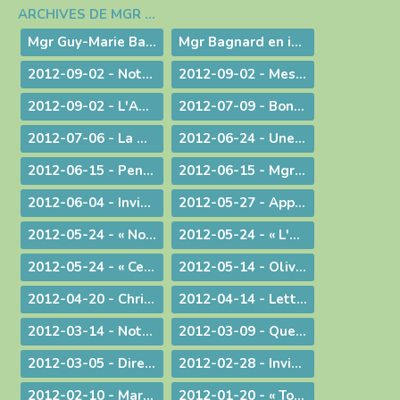
ARCHIVES DE MGR BAGNARD
Navigation
Mgr Guy-Marie Bagnard, évêque émérite de Belley-Ars
Mgr Bagnard en images
2012-09-02 - Notre tâche est de faire entendre la voix d'une conscience droite !
2012-09-02 - Message d'au-revoir de Mgr Bagnard
2012-09-02 - L'Amour de l'Eglise !
2012-07-09 - Bonne Route !
2012-07-06 - La miséricorde et le ministère du prêtre
2012-06-24 - Une vie donnée pour le Christ
2012-06-15 - Pentecôte 2012 : La fête d'une famille aux nombreux enfants !
2012-06-15 - Mgr Pascal Roland, Évêque de Belley-Ars : Message de Mgr Guy Bagnard aux diocésains de Belley-Ars
2012-06-04 - Invitation à l'Assemblée Générale de l'Association Diocésaine
2012-05-27 - Appelés à vivre l'Aujourd'hui de Dieu !
2012-05-24 - « Nous voulons vivre, développer et transmettre ce message chrétien ! »
2012-05-24 - « L'Esprit-Saint vous sera donné en plénitude. »
2012-05-24 - « Ce n'est pas le fait d'être évêque qui m'a rendu heureux, c'est le fait d'avoir donné ma vie »
2012-05-14 - Olivier de Coat, nouveau Directeur diocésain de l'Enseignement Catholique
2012-04-20 - Christ est ressuscité !
2012-04-14 - Lettre aux prêtres du diocèse
2012-03-14 - Note complémentaire à propos des élections
2012-03-09 - Quelle vision de l'homme ?
2012-03-05 - Directives diocésaines sur les intentions et offrandes de Messes
2012-02-28 - Invitation à la journée du sacerdoce et à la Messe Chrismale
2012-02-10 - Marcher pour la Vie
2012-01-20 - « Tous, nous serons transformés par la Victoire de notre Seigneur Jésus Christ. »