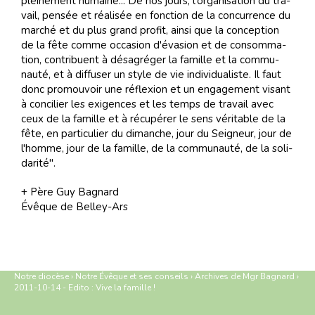
plei­ne­ment hu­maine... De nos jours, l'or­ga­ni­sa­tion du tra­
vail, pen­sée et réa­li­sée en fonc­tion de la con­cur­rence du
mar­ché et du plus grand pro­fit, ain­si que la con­cep­tion
de la fête comme oc­ca­sion d'éva­sion et de con­som­ma­
tion, con­tri­buent à dés­agré­ger la fa­mille et la com­mu­
nau­té, et à dif­fu­ser un style de vie in­di­vi­dua­liste. Il faut
donc pro­mou­voir une ré­flexion et un en­ga­ge­ment vi­sant
à con­ci­lier les exi­gen­ces et les temps de tra­vail avec
ceux de la fa­mille et à ré­cu­pé­rer le sens vé­ri­ta­ble de la
fête, en par­ti­cu­lier du di­man­che, jour du Sei­gneur, jour de
l'homme, jour de la fa­mille, de la com­mu­nau­té, de la so­li­
da­ri­té".
+ Père Guy Ba­gnard
Évê­que de Bel­ley-Ars
Notre diocèse
›
Notre Évêque et ses conseils
›
Archives de Mgr Bagnard
›
2011-10-14 - Edito : Vive la fa­mille !