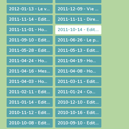
2012-01-13 - Le visage humain de Dieu
2011-12-09 - Vie privée ?
2011-11-14 - Edito : Mgr Bagnard revient sur le cinquantenaire de Vatican II
2011-11-11 - Dire et ne pas faire
2011-11-01 - Homélie pour la Toussaint
2011-10-14 - Edito : Vive la fa­mille !
2011-09-10 - Edito : Som­mes-nous prêts à assu­mer no­tre dif­fé­rence chré­tienne ?
2011-06-26 - Le prêtre et le mystère eucharistique
2011-05-28 - Edito : Que votre lumière brille aux yeux des hommes !
2011-05-13 - Edito : Mettre au monde des saints !
2011-04-24 - Homélie pour le Jour de Pâques
2011-04-19 - Homélie pour la Messe Chrismale
2011-04-16 - Message au sujet de l'Exposition "Je croix aux miracles" tenue en Avignon
2011-04-08 - Homélie : Itinéraire d'une rencontre avec Jésus
2011-04-03 - Homélie : Nous sommes tous des catéchumènes !
2011-03-11 - Edito : La vogue du prêt-à-porter
2011-02-11 - Edito : L'origine apostolique du célibat du prêtre
2011-01-24 - Communiqué aux chrétiens du diocèse
2011-01-14 - Edito : Une nouvelle année
2010-12-10 - Edito : Quel chemin pour l'humanité ?
2010-11-12 - Edito : Les saints n'ont pas disparu !
2010-10-16 - Edito : Le Synode pour le Moyen-Orient devrait tous nous faire réfléchir...
2010-10-08 - Edito : CARITAS IN VERITATE
2010-09-10 - Edito : Au rendez-vous des urgences, la mission est la première invitée