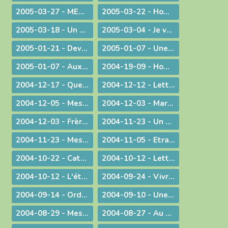
2005-03-27 - MESSAGE PASCAL 2005 : Marcher avec nos jambes !
2005-03-22 - Homélie pour la messe chrismale
2005-03-18 - Un degré de plus !
2005-03-04 - Je vais devenir plus pratiquant
2005-01-21 - Devant l'absurde
2005-01-07 - Une conscience planétaire
2005-01-07 - Aux portes du bonheur !
2004-19-09 - Homélie pour la Messe retransmise par la télévision depuis l'abbatiale d'Ambronay
2004-12-17 - Quelle Famille ?
2004-12-12 - Lettre aux prêtres
2004-12-05 - Message lors de la Messe d'au revoir à St-Didier-sur-Chalaronne
2004-12-03 - Marie, le premier tabernacle de l'histoire
2004-12-03 - Frère Gabriel Taborin, à l'école de la Sainte Famille
2004-11-23 - Un peu d'air frais !
2004-11-23 - Message lors du coup d'envoi pour les JMJ !
2004-11-05 - Etranges, surprenantes Béatitudes
2004-10-22 - Catécoeur ! Jésus est mon trésor
2004-10-12 - Lettre aux prêtres
2004-10-12 - L'étrange pouvoir du clown
2004-09-24 - Vivre en Eglise
2004-09-14 - Ordination sacerdotale à la Chartreuse de Portes
2004-09-10 - Une année eucharistique, 2005
2004-08-29 - Message aux catholiques de Bourg et des environs
2004-08-27 - Au seuil de la nouvelle année pastorale