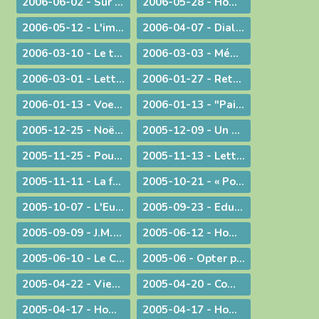
2006-06-02 - Sur les pas de Jean-Paul II
2006-05-28 - Homélie à la messe télévisée à Notre-Dame de Bourg
2006-05-12 - L'immigration
2006-04-07 - Dialogue interreligieux
2006-03-10 - Le trésor de la foi
2006-03-03 - Méditation sur l'Evangile du 4° dimanche de Carême 2006
2006-03-01 - Lettre aux prêtres et aux diacres
2006-01-27 - Retour aux origines
2006-01-13 - Voeux... pour aujourd'hui
2006-01-13 - "Paix sur la terre !"
2005-12-25 - Noël : la nouveauté chrétienne
2005-12-09 - Un modèle de persévérance dans l'élaboration d'une loi
2005-11-25 - Pour une laïcité constructive
2005-11-13 - Lettre aux prêtres et aux diacres
2005-11-11 - La faiblesse au service d'une cause
2005-10-21 - « Pour de nouveaux modes de vie ! »
2005-10-07 - L'Eucharistie, source de la transformation des cœurs et du monde
2005-09-23 - Eduquer
2005-09-09 - J.M.J. du souvenir à l'avenir !
2005-06-12 - Homélie pour des ordinations diaconales
2005-06-10 - Le Curé d'Ars chez le Pape !
2005-06 - Opter pour l'avenir
2005-04-22 - Viens Esprit-Saint !
2005-04-20 - Communiqué à l'occasion de l'élection du Pape Benoît XVI
2005-04-17 - Homélie pour la journée des vocations
2005-04-17 - Homélie pour la journée des vocations