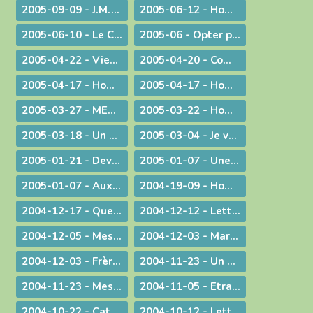
2005-09-09 - J.M.J. du souvenir à l'avenir !
2005-06-12 - Homélie pour des ordinations diaconales
2005-06-10 - Le Curé d'Ars chez le Pape !
2005-06 - Opter pour l'avenir
2005-04-22 - Viens Esprit-Saint !
2005-04-20 - Communiqué à l'occasion de l'élection du Pape Benoît XVI
2005-04-17 - Homélie pour la journée des vocations
2005-04-17 - Homélie pour la journée des vocations
2005-03-27 - MESSAGE PASCAL 2005 : Marcher avec nos jambes !
2005-03-22 - Homélie pour la messe chrismale
2005-03-18 - Un degré de plus !
2005-03-04 - Je vais devenir plus pratiquant
2005-01-21 - Devant l'absurde
2005-01-07 - Une conscience planétaire
2005-01-07 - Aux portes du bonheur !
2004-19-09 - Homélie pour la Messe retransmise par la télévision depuis l'abbatiale d'Ambronay
2004-12-17 - Quelle Famille ?
2004-12-12 - Lettre aux prêtres
2004-12-05 - Message lors de la Messe d'au revoir à St-Didier-sur-Chalaronne
2004-12-03 - Marie, le premier tabernacle de l'histoire
2004-12-03 - Frère Gabriel Taborin, à l'école de la Sainte Famille
2004-11-23 - Un peu d'air frais !
2004-11-23 - Message lors du coup d'envoi pour les JMJ !
2004-11-05 - Etranges, surprenantes Béatitudes
2004-10-22 - Catécoeur ! Jésus est mon trésor
2004-10-12 - Lettre aux prêtres