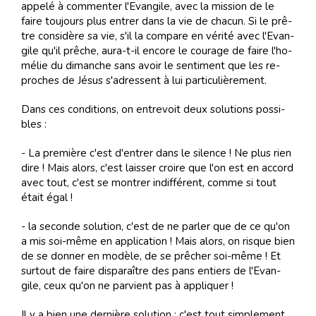
ap­pe­lé à com­men­ter l'Evan­gile, avec la mis­sion de le
faire tou­jours plus en­trer dans la vie de cha­cun. Si le prê­
tre con­si­dère sa vie, s'il la com­pare en vé­ri­té avec l'Evan­
gile qu'il prê­che, aura-t-il en­core le cou­rage de faire l'ho­
mé­lie du di­man­che sans avoir le sen­ti­ment que les re­
pro­ches de Jé­sus s'adres­sent à lui par­ti­cu­liè­re­ment.
Dans ces con­di­tions, on en­tre­voit deux so­lu­tions pos­si­
bles :
- La pre­mière c'est d'en­trer dans le si­lence ! Ne plus rien
dire ! Mais alors, c'est lais­ser croire que l'on est en ac­cord
avec tout, c'est se mon­trer in­dif­fé­rent, comme si tout
était égal !
- la se­conde so­lu­tion, c'est de ne par­ler que de ce qu'on
a mis soi-même en ap­pli­ca­tion ! Mais alors, on ris­que bien
de se don­ner en mo­dèle, de se prê­cher soi-même ! Et
sur­tout de faire dis­pa­raî­tre des pans en­tiers de l'Evan­
gile, ceux qu'on ne par­vient pas à ap­pli­quer !
Il y a bien une der­nière so­lu­tion : c'est tout sim­ple­ment