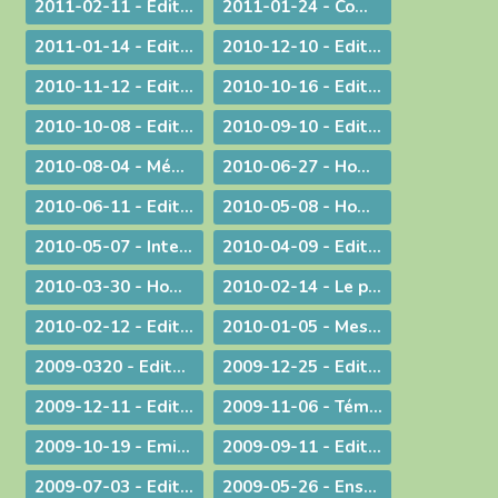
2011-02-11 - Edito : L'origine apostolique du célibat du prêtre
2011-01-24 - Communiqué aux chrétiens du diocèse
2011-01-14 - Edito : Une nouvelle année
2010-12-10 - Edito : Quel chemin pour l'humanité ?
2010-11-12 - Edito : Les saints n'ont pas disparu !
2010-10-16 - Edito : Le Synode pour le Moyen-Orient devrait tous nous faire réfléchir...
2010-10-08 - Edito : CARITAS IN VERITATE
2010-09-10 - Edito : Au rendez-vous des urgences, la mission est la première invitée
2010-08-04 - Méditation aux vêpres à Ars
2010-06-27 - Homélie pour les ordinations
2010-06-11 - Edito : S.D.F. pour une quin­zaine !
2010-05-08 - Homélie : Journée provinciale pour les vocations
2010-05-07 - Interview : La communion entre Eglises - Retour d'Irlande
2010-04-09 - Edito : "Attirons-le dans un piège"
2010-03-30 - Homélie pour la Messe chrismale
2010-02-14 - Le prêtre, guetteur de Dieu
2010-02-12 - Edito : La vérité de l'histoire
2010-01-05 - Message : Du nouveau dans la communication du diocèse de Belley-Ars !
2009-0320 - Edito : Quel avenir pour la paternité ?
2009-12-25 - Edito : Que de­vons-nous faire ?
2009-12-11 - Edito : Identité nationale
2009-11-06 - Témoignage : Demain, la vie de nos communautés chrétiennes
2009-10-19 - Emission : A propos du travail le dimanche
2009-09-11 - Edito : Une année pastorale qui ne ressemble à aucune autre !
2009-07-03 - Edito : Une toile de fond peu commune... pour une fin d'année ordinaire !
2009-05-26 - Enseignement : Journée du Presbyterium