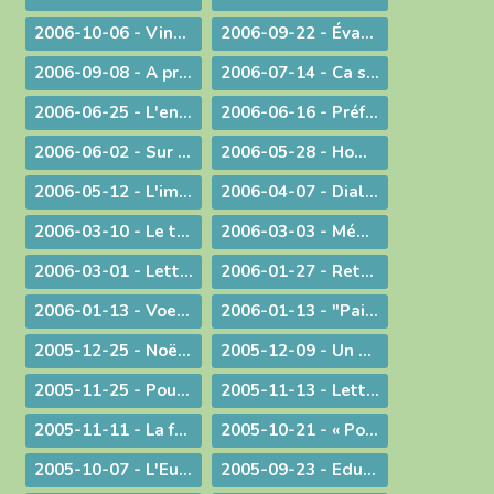
2006-10-06 - Vingt ans déjà !
2006-09-22 - Évangéliser : aller au large !
2006-09-08 - A propos du Liban
2006-07-14 - Ca se passe en France !
2006-06-25 - L'enjeu de toute existence : trouver Le chemin !
2006-06-16 - Préférer le bonheur à la vérité ?
2006-06-02 - Sur les pas de Jean-Paul II
2006-05-28 - Homélie à la messe télévisée à Notre-Dame de Bourg
2006-05-12 - L'immigration
2006-04-07 - Dialogue interreligieux
2006-03-10 - Le trésor de la foi
2006-03-03 - Méditation sur l'Evangile du 4° dimanche de Carême 2006
2006-03-01 - Lettre aux prêtres et aux diacres
2006-01-27 - Retour aux origines
2006-01-13 - Voeux... pour aujourd'hui
2006-01-13 - "Paix sur la terre !"
2005-12-25 - Noël : la nouveauté chrétienne
2005-12-09 - Un modèle de persévérance dans l'élaboration d'une loi
2005-11-25 - Pour une laïcité constructive
2005-11-13 - Lettre aux prêtres et aux diacres
2005-11-11 - La faiblesse au service d'une cause
2005-10-21 - « Pour de nouveaux modes de vie ! »
2005-10-07 - L'Eucharistie, source de la transformation des cœurs et du monde
2005-09-23 - Eduquer