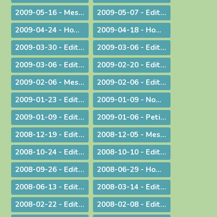
2009-05-16 - Message : Evangélisation et année sacerdotale
2009-05-07 - Edito : Faut-il encore garder un peu de religion ?
2009-04-24 - Homélie pour la messe chrismale
2009-04-18 - Homélie : A Dieu !
2009-03-30 - ­Edito : Le choc de la dif­fé­rence
2009-03-06 - Edito : L'impact universel de nos responsabilités individuelles
2009-03-06 - Edito : Donner
2009-02-20 - Edito : Le droit de vivre !
2009-02-06 - Message aux diocésains à propos de la levée des excommunications des quatre évêques de la Fraternité Saint Pie X
2009-02-06 - Edito : Un nouveau pas sur la route de l'évangélisation
2009-01-23 - Edito : Une prière sans parole
2009-01-09 - Nomination : le P. S. Bataille, futur Supérieur du Séminaire Français de Rome
2009-01-09 - Edito : Sur les traces de saint Paul : le Forum de l'évangélisation
2009-01-06 - Petit guide de lecture de l'encylique « L'ÉGLISE VIT DE L'EUCHARISTIE »
2008-12-19 - Edito : Noël ou l'humilité de Dieu
2008-12-05 - Message pour le Jubilé du Saint Curé d'Ars
2008-10-24 - Edito : Rendez à César... rendez à Dieu...
2008-10-10 - Edito : La Parole de Dieu et la marche du monde
2008-09-26 - Edito : L'Eglise en France, une nouvelle fois visitée
2008-06-29 - Homélie pour les ordinations
2008-06-13 - Edito : Dialogue interreligieux : Le sens de la liberté religieuse
2008-03-14 - Edito : Là où se trouve Dieu... là se trouve l'avenir
2008-02-22 - Edito : Le regard de la foi
2008-02-08 - Edito : Quelle unité ?