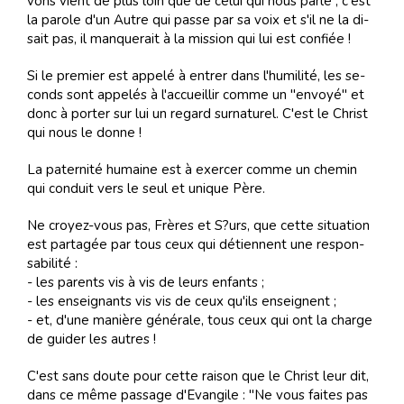
vons vient de plus loin que de ce­lui qui nous parle ; c'est
la pa­role d'un Au­tre qui passe par sa voix et s'il ne la di­
sait pas, il man­que­rait à la mis­sion qui lui est con­fiée !
Si le pre­mier est ap­pe­lé à en­trer dans l'hu­mi­li­té, les se­
conds sont ap­pe­lés à l'ac­cueillir comme un "en­voyé" et
donc à por­ter sur lui un re­gard sur­na­tu­rel. C'est le Christ
qui nous le donne !
La paternité humaine est à exercer comme un chemin
qui conduit vers le seul et unique Père.
Ne croyez-vous pas, Frè­res et S?urs, que cette si­tua­tion
est par­ta­gée par tous ceux qui dé­tien­nent une res­pon­
sa­bi­li­té :
- les pa­rents vis à vis de leurs en­fants ;
- les en­sei­gnants vis vis de ceux qu'ils en­sei­gnent ;
- et, d'une ma­nière gé­né­rale, tous ceux qui ont la charge
de gui­der les au­tres !
C'est sans doute pour cette rai­son que le Christ leur dit,
dans ce même pas­sage d'Evan­gile : "Ne vous fai­tes pas