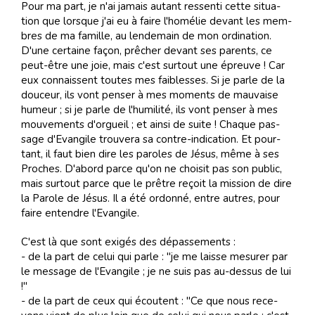
Pour ma part, je n'ai ja­mais au­tant res­sen­ti cette si­tua­
tion que lors­que j'ai eu à faire l'ho­mé­lie de­vant les mem­
bres de ma fa­mille, au len­de­main de mon or­di­na­tion.
D'une cer­taine fa­çon, prê­cher de­vant ses pa­rents, ce
peut-être une joie, mais c'est sur­tout une épreuve ! Car
eux con­nais­sent tou­tes mes fai­bles­ses. Si je parle de la
dou­ceur, ils vont pen­ser à mes mo­ments de mau­vaise
hu­meur ; si je parle de l'hu­mi­li­té, ils vont pen­ser à mes
mou­ve­ments d'or­gueil ; et ain­si de suite ! Cha­que pas­
sage d'Evan­gile trou­ve­ra sa con­tre-in­di­ca­tion. Et pour­
tant, il faut bien dire les pa­ro­les de Jé­sus, même à ses
Pro­ches. D'abord parce qu'on ne choi­sit pas son pu­blic,
mais sur­tout parce que le prê­tre re­çoit la mis­sion de dire
la Pa­role de Jé­sus. Il a été or­don­né, en­tre au­tres, pour
faire en­ten­dre l'Evan­gile.
C'est là que sont exi­gés des dé­pas­se­ments :
- de la part de ce­lui qui parle : "je me laisse me­su­rer par
le mes­sage de l'Evan­gile ; je ne suis pas au-des­sus de lui
!"
- de la part de ceux qui écou­tent : "Ce que nous re­ce­