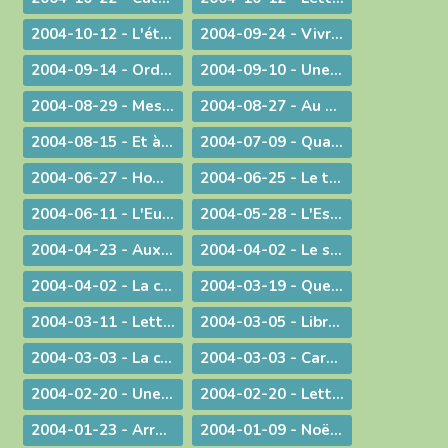
2004-10-12 - L'étrange pouvoir du clown
2004-09-24 - Vivre en Eglise
2004-09-14 - Ordination sacerdotale à la Chartreuse de Portes
2004-09-10 - Une année eucharistique, 2005
2004-08-29 - Message aux catholiques de Bourg et des environs
2004-08-27 - Au seuil de la nouvelle année pastorale
2004-08-15 - Et à l'heure de notre mort
2004-07-09 - Quand Dieu est reconduit à la frontière
2004-06-27 - Homélie pour les ordinations
2004-06-25 - Le temps des changements
2004-06-11 - L'Eucharistie dans le réalisme de sa célébration
2004-05-28 - L'Esprit de Vérité, "que le Père enverra en mon nom"
2004-04-23 - Aux heures d'incertitude : une figure de sainteté sacerdotale
2004-04-02 - Le sérieux de l'existence humaine
2004-04-02 - La charité ne se sous-traite pas
2004-03-19 - Quel avenir pour le monde ?
2004-03-11 - Lettre au Cardinal Rouco Varela, archevêque de Madrid, après les attentats du 11 mars 2004
2004-03-05 - Libre méditation sur le récit des tentations du Christ
2004-03-03 - La conversion est possible
2004-03-03 - Carême : Lettre pastorale & Courrier aux prêtres du diocèse
2004-02-20 - Une visite pas comme les autres !
2004-02-20 - Lettre de l'évêque de Belley-Ars aux prêtres du diocèse
2004-01-23 - Arrêt sur image
2004-01-09 - Noël ! "un" Sauveur ou "LE" Sauveur