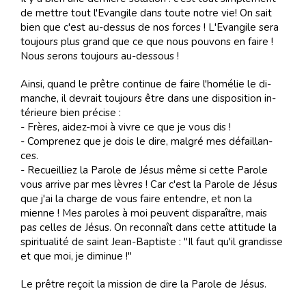
de met­tre tout l'Evan­gile dans toute no­tre vie! On sait
bien que c'est au-des­sus de nos for­ces ! L'Evan­gile sera
tou­jours plus grand que ce que nous pou­vons en faire !
Nous se­rons tou­jours au-des­sous !
Ain­si, quand le prê­tre con­ti­nue de faire l'ho­mé­lie le di­
man­che, il de­vrait tou­jours être dans une dis­po­si­tion in­
té­rieure bien pré­cise :
- Frè­res, ai­dez-moi à vi­vre ce que je vous dis !
- Com­pre­nez que je dois le dire, mal­gré mes dé­faillan­
ces.
- Re­cueilliez la Pa­role de Jé­sus même si cette Pa­role
vous ar­rive par mes lè­vres ! Car c'est la Pa­role de Jé­sus
que j'ai la charge de vous faire en­ten­dre, et non la
mienne ! Mes pa­ro­les à moi peu­vent dis­pa­raî­tre, mais
pas cel­les de Jé­sus. On re­con­naît dans cette at­ti­tude la
spi­ri­tua­li­té de saint Jean-Bap­tiste : "Il faut qu'il gran­disse
et que moi, je di­mi­nue !"
Le prêtre reçoit la mission de dire la Parole de Jésus.