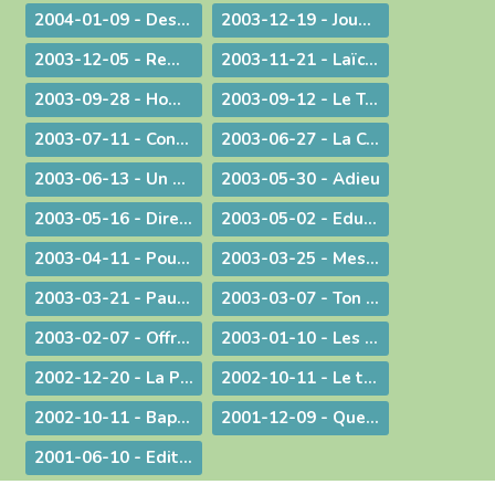
2004-01-09 - Des voeux de nouvel an tirés de l'actualité
2003-12-19 - Jouez hautbois, résonnez musettes !
2003-12-05 - Remue-ménage au parlement !
2003-11-21 - Laïcité : confiance et appréhension
2003-09-28 - Homélie de la Messe du 26° dimanche ordinaire radiodiffusée depuis l'Abbaye d'Ambronay
2003-09-12 - Le Trésor de l'Eucharistie
2003-07-11 - Continuez votre oeuvre précieuse et irremplaçable
2003-06-27 - La Constitution européenne : ultime version - Un silence plus éloquent que toutes les paroles
2003-06-13 - Un préambule contesté
2003-05-30 - Adieu
2003-05-16 - Dire merci !
2003-05-02 - Education et vocation
2003-04-11 - Pour une catéchèse pascale
2003-03-25 - Message aux communautés musulmanes et chrétiennes de Bourg-en-Bresse
2003-03-21 - Paul Couturier, apôtre de l'unité
2003-03-07 - Ton Père voit dans le secret !
2003-02-07 - Offrir ses mains et son cœur
2003-01-10 - Les bienfaits du dialogue œcuménique
2002-12-20 - La Prière à Marie : un itinéraire de contemplation, une source pour l'action
2002-10-11 - Le temps de la mission
2002-10-11 - Baptême et mariage - Dans une pastorale d'évangélisation harmoniser nos pratiques pour mieux proposer la foi
2001-12-09 - Questions d'actualité avec Mgr Bagnard
2001-06-10 - Edito : Pour qu'ils aient la vie en abondance !