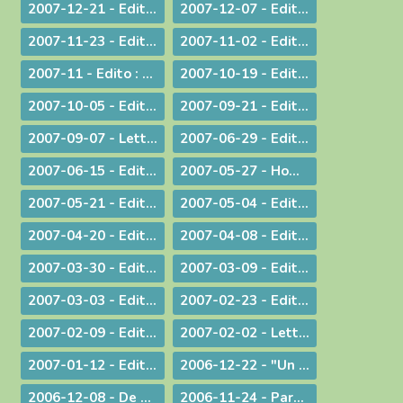
2007-12-21 - Edito : Noël : Souffler sur les braises de l'espérance !
2007-12-07 - Edito : Anne-Lorraine - Sa résistance lui a coûté la vie !
2007-11-23 - Edito : La remise des Actes : une démarche liturgique
2007-11-02 - Edito : La remise d'un livre : une démarche diocésaine
2007-11 - Edito : A propos du Téléthon 2007
2007-10-19 - Edito : Discerner
2007-10-05 - Edito : Des temps nouveaux pour l'Evangile "Passons aux Actes !"
2007-09-21 - Edito : L'amour du plus faible
2007-09-07 - Lettre aux prêtres à propos du Motu Proprio
2007-06-29 - Edito : Merci à vous, prêtres nouvellement nommés
2007-06-15 - Edito : A propos des "sans papiers"
2007-05-27 - Homélie de Confirmation - Pentecôte
2007-05-21 - Edito : Justice, jugement et miséricorde
2007-05-04 - Edito : Au service des vocations sacerdotales : une journée inédite !
2007-04-20 - Edito : Une citoyenneté responsable
2007-04-08 - Edito : Un baptême pas comme les autres - Pâques 2007
2007-03-30 - Edito : A la veille des élections / A propos des élections présidentielles et législatives
2007-03-09 - Edito : Double "fil de vie" - Un aspect de la liturgie du Carême
2007-03-03 - Edito : Le chemin de la filialié
2007-02-23 - Edito : "Il faut que le monde sache..." Conversion et Mission
2007-02-09 - Edito : "Je suis allée essayer mon cercueil !"
2007-02-02 - Lettre aux prêtres et aux diacres
2007-01-12 - Edito : Le Gange et l'Himalaya
2006-12-22 - "Un Sauveur vous est né !"
2006-12-08 - De Ratisbonne à Ankara, un dialogue ininterrompu
2006-11-24 - Parentalité