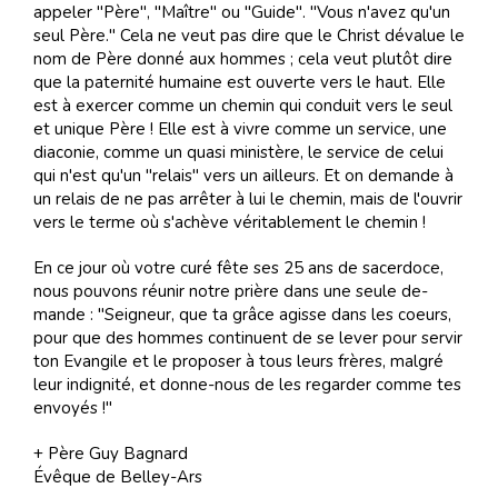
ap­pe­ler "Père", "Maî­tre" ou "Guide". "Vous n'avez qu'un
seul Père." Cela ne veut pas dire que le Christ dé­va­lue le
nom de Père don­né aux hom­mes ; cela veut plu­tôt dire
que la pa­ter­ni­té hu­maine est ou­verte vers le haut. Elle
est à exer­cer comme un che­min qui con­duit vers le seul
et uni­que Père ! Elle est à vi­vre comme un ser­vice, une
dia­co­nie, comme un qua­si mi­nis­tère, le ser­vice de ce­lui
qui n'est qu'un "re­lais" vers un ailleurs. Et on de­mande à
un re­lais de ne pas ar­rê­ter à lui le che­min, mais de l'ou­vrir
vers le terme où s'achève vé­ri­ta­ble­ment le che­min !
En ce jour où vo­tre curé fête ses 25 ans de sa­cer­doce,
nous pou­vons ré­unir no­tre prière dans une seule de­
mande : "Sei­gneur, que ta grâce agisse dans les coeurs,
pour que des hom­mes con­ti­nuent de se le­ver pour ser­vir
ton Evan­gile et le pro­po­ser à tous leurs frè­res, mal­gré
leur in­di­gni­té, et donne-nous de les re­gar­der comme tes
en­voyés !"
+ Père Guy Ba­gnard
Évê­que de Bel­ley-Ars