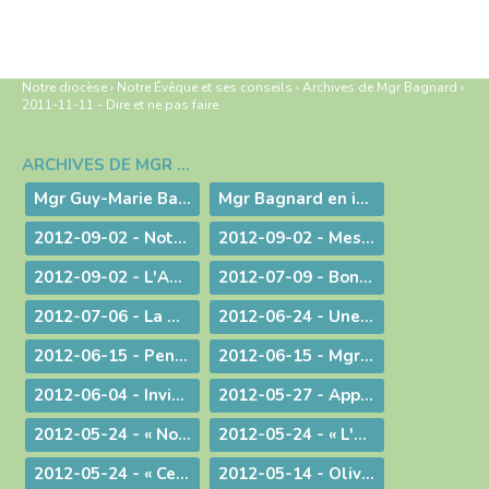
Notre diocèse
›
Notre Évêque et ses conseils
›
Archives de Mgr Bagnard
›
2011-11-11 - Dire et ne pas faire
ARCHIVES DE MGR BAGNARD
Navigation
Mgr Guy-Marie Bagnard, évêque émérite de Belley-Ars
Mgr Bagnard en images
2012-09-02 - Notre tâche est de faire entendre la voix d'une conscience droite !
2012-09-02 - Message d'au-revoir de Mgr Bagnard
2012-09-02 - L'Amour de l'Eglise !
2012-07-09 - Bonne Route !
2012-07-06 - La miséricorde et le ministère du prêtre
2012-06-24 - Une vie donnée pour le Christ
2012-06-15 - Pentecôte 2012 : La fête d'une famille aux nombreux enfants !
2012-06-15 - Mgr Pascal Roland, Évêque de Belley-Ars : Message de Mgr Guy Bagnard aux diocésains de Belley-Ars
2012-06-04 - Invitation à l'Assemblée Générale de l'Association Diocésaine
2012-05-27 - Appelés à vivre l'Aujourd'hui de Dieu !
2012-05-24 - « Nous voulons vivre, développer et transmettre ce message chrétien ! »
2012-05-24 - « L'Esprit-Saint vous sera donné en plénitude. »
2012-05-24 - « Ce n'est pas le fait d'être évêque qui m'a rendu heureux, c'est le fait d'avoir donné ma vie »
2012-05-14 - Olivier de Coat, nouveau Directeur diocésain de l'Enseignement Catholique