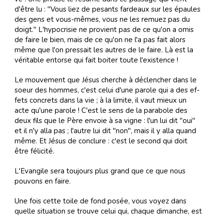
d'être lu : "Vous liez de pe­sants far­deaux sur les épau­les
des gens et vous-mê­mes, vous ne les re­muez pas du
doigt." L'hy­po­cri­sie ne pro­vient pas de ce qu'on a omis
de faire le bien, mais de ce qu'on ne l'a pas fait alors
même que l'on pres­sait les au­tres de le faire. Là est la
vé­ri­ta­ble en­torse qui fait boi­ter toute l'exis­tence !
Le mou­ve­ment que Jé­sus cher­che à dé­clen­cher dans le
soeur des hom­mes, c'est ce­lui d'une pa­role qui a des ef­
fets con­crets dans la vie ; à la li­mite, il vaut mieux un
acte qu'une pa­role ! C'est le sens de la pa­ra­bole des
deux fils que le Père en­voie à sa vi­gne : l'un lui dit "oui"
et il n'y alla pas ; l'au­tre lui dit "non", mais il y alla quand
même. Et Jé­sus de con­clure : c'est le se­cond qui doit
être fé­li­ci­té.
L'Evangile sera toujours plus grand que ce que nous
pouvons en faire.
Une fois cette toile de fond po­sée, vous voyez dans
quelle si­tua­tion se trouve ce­lui qui, cha­que di­man­che, est