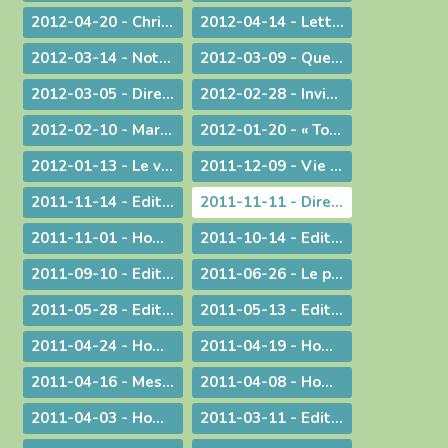
2012-04-20 - Christ est ressuscité !
2012-04-14 - Lettre aux prêtres du diocèse
2012-03-14 - Note complémentaire à propos des élections
2012-03-09 - Quelle vision de l'homme ?
2012-03-05 - Directives diocésaines sur les intentions et offrandes de Messes
2012-02-28 - Invitation à la journée du sacerdoce et à la Messe Chrismale
2012-02-10 - Marcher pour la Vie
2012-01-20 - « Tous, nous serons transformés par la Victoire de notre Seigneur Jésus Christ. »
2012-01-13 - Le visage humain de Dieu
2011-12-09 - Vie privée ?
2011-11-14 - Edito : Mgr Bagnard revient sur le cinquantenaire de Vatican II
2011-11-11 - Dire et ne pas faire
2011-11-01 - Homélie pour la Toussaint
2011-10-14 - Edito : Vive la fa­mille !
2011-09-10 - Edito : Som­mes-nous prêts à assu­mer no­tre dif­fé­rence chré­tienne ?
2011-06-26 - Le prêtre et le mystère eucharistique
2011-05-28 - Edito : Que votre lumière brille aux yeux des hommes !
2011-05-13 - Edito : Mettre au monde des saints !
2011-04-24 - Homélie pour le Jour de Pâques
2011-04-19 - Homélie pour la Messe Chrismale
2011-04-16 - Message au sujet de l'Exposition "Je croix aux miracles" tenue en Avignon
2011-04-08 - Homélie : Itinéraire d'une rencontre avec Jésus
2011-04-03 - Homélie : Nous sommes tous des catéchumènes !
2011-03-11 - Edito : La vogue du prêt-à-porter