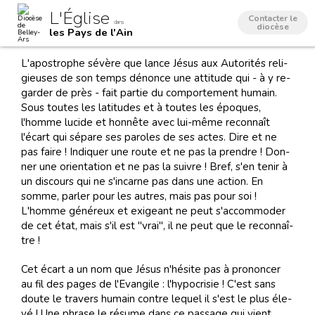
Aller
Outils
L'Église
au
personnels
Contacter le
dans
contenu.
diocèse
les Pays de l'Ain
|
Aller
à
L'apos­tro­phe sé­vère que lance Jé­sus aux Au­to­ri­tés re­li­
la
navigation
gieu­ses de son temps dé­nonce une at­ti­tude qui - à y re­
gar­der de près - fait par­tie du com­por­te­ment hu­main.
Sous tou­tes les la­ti­tu­des et à tou­tes les épo­ques,
l'homme lu­cide et hon­nête avec lui-même re­con­naît
l'écart qui sé­pare ses pa­ro­les de ses ac­tes. Dire et ne
pas faire ! In­di­quer une route et ne pas la pren­dre ! Don­
ner une orien­ta­tion et ne pas la sui­vre ! Bref, s'en te­nir à
un dis­cours qui ne s'in­carne pas dans une ac­tion. En
somme, par­ler pour les au­tres, mais pas pour soi !
L'homme gé­né­reux et exi­geant ne peut s'ac­com­mo­der
de cet état, mais s'il est "vrai", il ne peut que le re­con­naî­
tre !
Cet écart a un nom que Jé­sus n'hé­site pas à pro­non­cer
au fil des pa­ges de l'Evan­gile : l'hy­po­cri­sie ! C'est sans
doute le tra­vers hu­main con­tre le­quel il s'est le plus éle­
vé ! Une phrase le ré­sume dans ce pas­sage qui vient