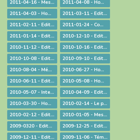
2011-04-16 - Message au sujet de l'Exposition "Je croix aux miracles" tenue en Avignon
2011-04-08 - Homélie : Itinéraire d'une rencontre avec Jésus
2011-04-03 - Homélie : Nous sommes tous des catéchumènes !
2011-03-11 - Edito : La vogue du prêt-à-porter
2011-02-11 - Edito : L'origine apostolique du célibat du prêtre
2011-01-24 - Communiqué aux chrétiens du diocèse
2011-01-14 - Edito : Une nouvelle année
2010-12-10 - Edito : Quel chemin pour l'humanité ?
2010-11-12 - Edito : Les saints n'ont pas disparu !
2010-10-16 - Edito : Le Synode pour le Moyen-Orient devrait tous nous faire réfléchir...
2010-10-08 - Edito : CARITAS IN VERITATE
2010-09-10 - Edito : Au rendez-vous des urgences, la mission est la première invitée
2010-08-04 - Méditation aux vêpres à Ars
2010-06-27 - Homélie pour les ordinations
2010-06-11 - Edito : S.D.F. pour une quin­zaine !
2010-05-08 - Homélie : Journée provinciale pour les vocations
2010-05-07 - Interview : La communion entre Eglises - Retour d'Irlande
2010-04-09 - Edito : "Attirons-le dans un piège"
2010-03-30 - Homélie pour la Messe chrismale
2010-02-14 - Le prêtre, guetteur de Dieu
2010-02-12 - Edito : La vérité de l'histoire
2010-01-05 - Message : Du nouveau dans la communication du diocèse de Belley-Ars !
2009-0320 - Edito : Quel avenir pour la paternité ?
2009-12-25 - Edito : Que de­vons-nous faire ?
2009-12-11 - Edito : Identité nationale
2009-11-06 - Témoignage : Demain, la vie de nos communautés chrétiennes