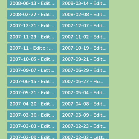
2008-06-13 - Edito : Dialogue interreligieux : Le sens de la liberté religieuse
2008-03-14 - Edito : Là où se trouve Dieu... là se trouve l'avenir
2008-02-22 - Edito : Le regard de la foi
2008-02-08 - Edito : Quelle unité ?
2007-12-21 - Edito : Noël : Souffler sur les braises de l'espérance !
2007-12-07 - Edito : Anne-Lorraine - Sa résistance lui a coûté la vie !
2007-11-23 - Edito : La remise des Actes : une démarche liturgique
2007-11-02 - Edito : La remise d'un livre : une démarche diocésaine
2007-11 - Edito : A propos du Téléthon 2007
2007-10-19 - Edito : Discerner
2007-10-05 - Edito : Des temps nouveaux pour l'Evangile "Passons aux Actes !"
2007-09-21 - Edito : L'amour du plus faible
2007-09-07 - Lettre aux prêtres à propos du Motu Proprio
2007-06-29 - Edito : Merci à vous, prêtres nouvellement nommés
2007-06-15 - Edito : A propos des "sans papiers"
2007-05-27 - Homélie de Confirmation - Pentecôte
2007-05-21 - Edito : Justice, jugement et miséricorde
2007-05-04 - Edito : Au service des vocations sacerdotales : une journée inédite !
2007-04-20 - Edito : Une citoyenneté responsable
2007-04-08 - Edito : Un baptême pas comme les autres - Pâques 2007
2007-03-30 - Edito : A la veille des élections / A propos des élections présidentielles et législatives
2007-03-09 - Edito : Double "fil de vie" - Un aspect de la liturgie du Carême
2007-03-03 - Edito : Le chemin de la filialié
2007-02-23 - Edito : "Il faut que le monde sache..." Conversion et Mission
2007-02-09 - Edito : "Je suis allée essayer mon cercueil !"
2007-02-02 - Lettre aux prêtres et aux diacres