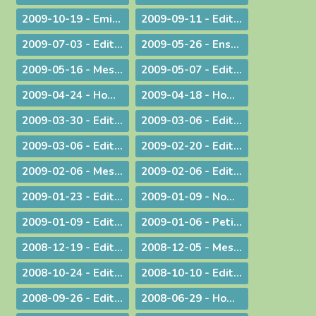
2009-10-19 - Emission : A propos du travail le dimanche
2009-09-11 - Edito : Une année pastorale qui ne ressemble à aucune autre !
2009-07-03 - Edito : Une toile de fond peu commune... pour une fin d'année ordinaire !
2009-05-26 - Enseignement : Journée du Presbyterium
2009-05-16 - Message : Evangélisation et année sacerdotale
2009-05-07 - Edito : Faut-il encore garder un peu de religion ?
2009-04-24 - Homélie pour la messe chrismale
2009-04-18 - Homélie : A Dieu !
2009-03-30 - ­Edito : Le choc de la dif­fé­rence
2009-03-06 - Edito : L'impact universel de nos responsabilités individuelles
2009-03-06 - Edito : Donner
2009-02-20 - Edito : Le droit de vivre !
2009-02-06 - Message aux diocésains à propos de la levée des excommunications des quatre évêques de la Fraternité Saint Pie X
2009-02-06 - Edito : Un nouveau pas sur la route de l'évangélisation
2009-01-23 - Edito : Une prière sans parole
2009-01-09 - Nomination : le P. S. Bataille, futur Supérieur du Séminaire Français de Rome
2009-01-09 - Edito : Sur les traces de saint Paul : le Forum de l'évangélisation
2009-01-06 - Petit guide de lecture de l'encylique « L'ÉGLISE VIT DE L'EUCHARISTIE »
2008-12-19 - Edito : Noël ou l'humilité de Dieu
2008-12-05 - Message pour le Jubilé du Saint Curé d'Ars
2008-10-24 - Edito : Rendez à César... rendez à Dieu...
2008-10-10 - Edito : La Parole de Dieu et la marche du monde
2008-09-26 - Edito : L'Eglise en France, une nouvelle fois visitée
2008-06-29 - Homélie pour les ordinations