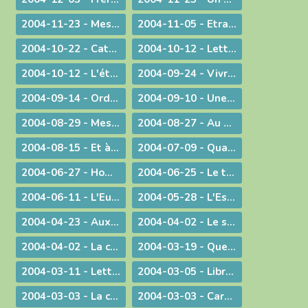
2004-11-23 - Message lors du coup d'envoi pour les JMJ !
2004-11-05 - Etranges, surprenantes Béatitudes
2004-10-22 - Catécoeur ! Jésus est mon trésor
2004-10-12 - Lettre aux prêtres
2004-10-12 - L'étrange pouvoir du clown
2004-09-24 - Vivre en Eglise
2004-09-14 - Ordination sacerdotale à la Chartreuse de Portes
2004-09-10 - Une année eucharistique, 2005
2004-08-29 - Message aux catholiques de Bourg et des environs
2004-08-27 - Au seuil de la nouvelle année pastorale
2004-08-15 - Et à l'heure de notre mort
2004-07-09 - Quand Dieu est reconduit à la frontière
2004-06-27 - Homélie pour les ordinations
2004-06-25 - Le temps des changements
2004-06-11 - L'Eucharistie dans le réalisme de sa célébration
2004-05-28 - L'Esprit de Vérité, "que le Père enverra en mon nom"
2004-04-23 - Aux heures d'incertitude : une figure de sainteté sacerdotale
2004-04-02 - Le sérieux de l'existence humaine
2004-04-02 - La charité ne se sous-traite pas
2004-03-19 - Quel avenir pour le monde ?
2004-03-11 - Lettre au Cardinal Rouco Varela, archevêque de Madrid, après les attentats du 11 mars 2004
2004-03-05 - Libre méditation sur le récit des tentations du Christ
2004-03-03 - La conversion est possible
2004-03-03 - Carême : Lettre pastorale & Courrier aux prêtres du diocèse