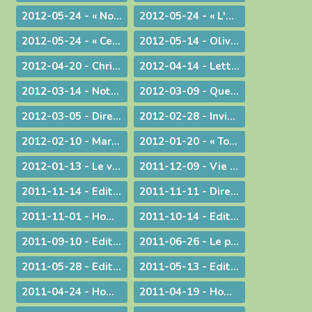
2012-05-24 - « Nous voulons vivre, développer et transmettre ce message chrétien ! »
2012-05-24 - « L'Esprit-Saint vous sera donné en plénitude. »
2012-05-24 - « Ce n'est pas le fait d'être évêque qui m'a rendu heureux, c'est le fait d'avoir donné ma vie »
2012-05-14 - Olivier de Coat, nouveau Directeur diocésain de l'Enseignement Catholique
2012-04-20 - Christ est ressuscité !
2012-04-14 - Lettre aux prêtres du diocèse
2012-03-14 - Note complémentaire à propos des élections
2012-03-09 - Quelle vision de l'homme ?
2012-03-05 - Directives diocésaines sur les intentions et offrandes de Messes
2012-02-28 - Invitation à la journée du sacerdoce et à la Messe Chrismale
2012-02-10 - Marcher pour la Vie
2012-01-20 - « Tous, nous serons transformés par la Victoire de notre Seigneur Jésus Christ. »
2012-01-13 - Le visage humain de Dieu
2011-12-09 - Vie privée ?
2011-11-14 - Edito : Mgr Bagnard revient sur le cinquantenaire de Vatican II
2011-11-11 - Dire et ne pas faire
2011-11-01 - Homélie pour la Toussaint
2011-10-14 - Edito : Vive la fa­mille !
2011-09-10 - Edito : Som­mes-nous prêts à assu­mer no­tre dif­fé­rence chré­tienne ?
2011-06-26 - Le prêtre et le mystère eucharistique
2011-05-28 - Edito : Que votre lumière brille aux yeux des hommes !
2011-05-13 - Edito : Mettre au monde des saints !
2011-04-24 - Homélie pour le Jour de Pâques
2011-04-19 - Homélie pour la Messe Chrismale