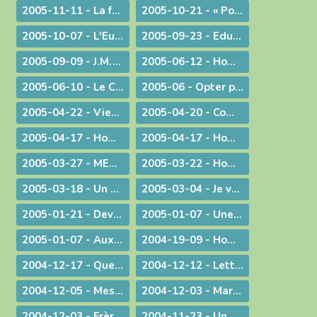
2005-11-11 - La faiblesse au service d'une cause
2005-10-21 - « Pour de nouveaux modes de vie ! »
2005-10-07 - L'Eucharistie, source de la transformation des cœurs et du monde
2005-09-23 - Eduquer
2005-09-09 - J.M.J. du souvenir à l'avenir !
2005-06-12 - Homélie pour des ordinations diaconales
2005-06-10 - Le Curé d'Ars chez le Pape !
2005-06 - Opter pour l'avenir
2005-04-22 - Viens Esprit-Saint !
2005-04-20 - Communiqué à l'occasion de l'élection du Pape Benoît XVI
2005-04-17 - Homélie pour la journée des vocations
2005-04-17 - Homélie pour la journée des vocations
2005-03-27 - MESSAGE PASCAL 2005 : Marcher avec nos jambes !
2005-03-22 - Homélie pour la messe chrismale
2005-03-18 - Un degré de plus !
2005-03-04 - Je vais devenir plus pratiquant
2005-01-21 - Devant l'absurde
2005-01-07 - Une conscience planétaire
2005-01-07 - Aux portes du bonheur !
2004-19-09 - Homélie pour la Messe retransmise par la télévision depuis l'abbatiale d'Ambronay
2004-12-17 - Quelle Famille ?
2004-12-12 - Lettre aux prêtres
2004-12-05 - Message lors de la Messe d'au revoir à St-Didier-sur-Chalaronne
2004-12-03 - Marie, le premier tabernacle de l'histoire
2004-12-03 - Frère Gabriel Taborin, à l'école de la Sainte Famille
2004-11-23 - Un peu d'air frais !