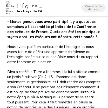
Aller
Outils
L'Église
au
personnels
Contacter le
dans
contenu.
diocèse
les Pays de l'Ain
|
Aller
à
- Monseigneur, vous avez participé il y a quelques
la
navigation
semaines à l'assemblée plénière de la Conférence
des évêques de France. Quels ont été les principaux
sujets dont les évêques ont débattu cette année ?
Nous avons parlé en particulier de l'écologie, et nous
avons tenté de définir une approche chrétienne de
l'écologie, basée sur ce que la Bible nous dit du rapport
entre l'homme et la nature.
Dieu a confié la Terre à l'homme, il la lui a offerte comme
un jardin à cultiver (Gn 2, 15) ; l'homme est donc
seulement un gestionnaire, et il doit rendre des comptes
à son Créateur. Il ne peut pas agir n'importe comment, il
est obligé de faire preuve de discernement, surtout à
notre époque où la technique lui permet de se sentir
tout puissant. Pour cela, il faut remettre en cause la
notion de progrès issue des Lumières. Car ce progrès