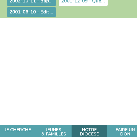
2002-10-11 - Baptême et mariage - Dans une pastorale d'évangélisation harmoniser nos pratiques pour mieux proposer la foi
2001-12-09 - Questions d'actualité avec Mgr Bagnard
2001-06-10 - Edito : Pour qu'ils aient la vie en abondance !
JE CHERCHE
JEUNES
NOTRE
FAIRE UN
& FAMILLES
DIOCÈSE
DON