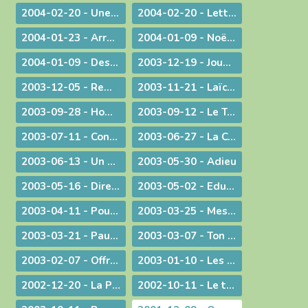
2004-02-20 - Une visite pas comme les autres !
2004-02-20 - Lettre de l'évêque de Belley-Ars aux prêtres du diocèse
2004-01-23 - Arrêt sur image
2004-01-09 - Noël ! "un" Sauveur ou "LE" Sauveur
2004-01-09 - Des voeux de nouvel an tirés de l'actualité
2003-12-19 - Jouez hautbois, résonnez musettes !
2003-12-05 - Remue-ménage au parlement !
2003-11-21 - Laïcité : confiance et appréhension
2003-09-28 - Homélie de la Messe du 26° dimanche ordinaire radiodiffusée depuis l'Abbaye d'Ambronay
2003-09-12 - Le Trésor de l'Eucharistie
2003-07-11 - Continuez votre oeuvre précieuse et irremplaçable
2003-06-27 - La Constitution européenne : ultime version - Un silence plus éloquent que toutes les paroles
2003-06-13 - Un préambule contesté
2003-05-30 - Adieu
2003-05-16 - Dire merci !
2003-05-02 - Education et vocation
2003-04-11 - Pour une catéchèse pascale
2003-03-25 - Message aux communautés musulmanes et chrétiennes de Bourg-en-Bresse
2003-03-21 - Paul Couturier, apôtre de l'unité
2003-03-07 - Ton Père voit dans le secret !
2003-02-07 - Offrir ses mains et son cœur
2003-01-10 - Les bienfaits du dialogue œcuménique
2002-12-20 - La Prière à Marie : un itinéraire de contemplation, une source pour l'action
2002-10-11 - Le temps de la mission