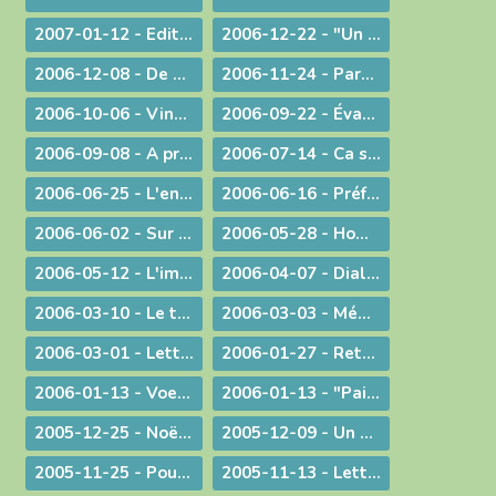
2007-01-12 - Edito : Le Gange et l'Himalaya
2006-12-22 - "Un Sauveur vous est né !"
2006-12-08 - De Ratisbonne à Ankara, un dialogue ininterrompu
2006-11-24 - Parentalité
2006-10-06 - Vingt ans déjà !
2006-09-22 - Évangéliser : aller au large !
2006-09-08 - A propos du Liban
2006-07-14 - Ca se passe en France !
2006-06-25 - L'enjeu de toute existence : trouver Le chemin !
2006-06-16 - Préférer le bonheur à la vérité ?
2006-06-02 - Sur les pas de Jean-Paul II
2006-05-28 - Homélie à la messe télévisée à Notre-Dame de Bourg
2006-05-12 - L'immigration
2006-04-07 - Dialogue interreligieux
2006-03-10 - Le trésor de la foi
2006-03-03 - Méditation sur l'Evangile du 4° dimanche de Carême 2006
2006-03-01 - Lettre aux prêtres et aux diacres
2006-01-27 - Retour aux origines
2006-01-13 - Voeux... pour aujourd'hui
2006-01-13 - "Paix sur la terre !"
2005-12-25 - Noël : la nouveauté chrétienne
2005-12-09 - Un modèle de persévérance dans l'élaboration d'une loi
2005-11-25 - Pour une laïcité constructive
2005-11-13 - Lettre aux prêtres et aux diacres