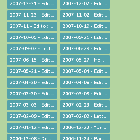
2007-12-21 - Edito : Noël : Souffler sur les braises de l'espérance !
2007-12-07 - Edito : Anne-Lorraine - Sa résistance lui a coûté la vie !
2007-11-23 - Edito : La remise des Actes : une démarche liturgique
2007-11-02 - Edito : La remise d'un livre : une démarche diocésaine
2007-11 - Edito : A propos du Téléthon 2007
2007-10-19 - Edito : Discerner
2007-10-05 - Edito : Des temps nouveaux pour l'Evangile "Passons aux Actes !"
2007-09-21 - Edito : L'amour du plus faible
2007-09-07 - Lettre aux prêtres à propos du Motu Proprio
2007-06-29 - Edito : Merci à vous, prêtres nouvellement nommés
2007-06-15 - Edito : A propos des "sans papiers"
2007-05-27 - Homélie de Confirmation - Pentecôte
2007-05-21 - Edito : Justice, jugement et miséricorde
2007-05-04 - Edito : Au service des vocations sacerdotales : une journée inédite !
2007-04-20 - Edito : Une citoyenneté responsable
2007-04-08 - Edito : Un baptême pas comme les autres - Pâques 2007
2007-03-30 - Edito : A la veille des élections / A propos des élections présidentielles et législatives
2007-03-09 - Edito : Double "fil de vie" - Un aspect de la liturgie du Carême
2007-03-03 - Edito : Le chemin de la filialié
2007-02-23 - Edito : "Il faut que le monde sache..." Conversion et Mission
2007-02-09 - Edito : "Je suis allée essayer mon cercueil !"
2007-02-02 - Lettre aux prêtres et aux diacres
2007-01-12 - Edito : Le Gange et l'Himalaya
2006-12-22 - "Un Sauveur vous est né !"
2006-12-08 - De Ratisbonne à Ankara, un dialogue ininterrompu
2006-11-24 - Parentalité