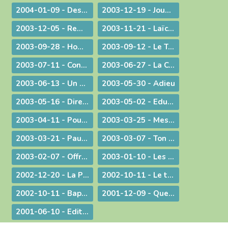
2004-01-09 - Des voeux de nouvel an tirés de l'actualité
2003-12-19 - Jouez hautbois, résonnez musettes !
2003-12-05 - Remue-ménage au parlement !
2003-11-21 - Laïcité : confiance et appréhension
2003-09-28 - Homélie de la Messe du 26° dimanche ordinaire radiodiffusée depuis l'Abbaye d'Ambronay
2003-09-12 - Le Trésor de l'Eucharistie
2003-07-11 - Continuez votre oeuvre précieuse et irremplaçable
2003-06-27 - La Constitution européenne : ultime version - Un silence plus éloquent que toutes les paroles
2003-06-13 - Un préambule contesté
2003-05-30 - Adieu
2003-05-16 - Dire merci !
2003-05-02 - Education et vocation
2003-04-11 - Pour une catéchèse pascale
2003-03-25 - Message aux communautés musulmanes et chrétiennes de Bourg-en-Bresse
2003-03-21 - Paul Couturier, apôtre de l'unité
2003-03-07 - Ton Père voit dans le secret !
2003-02-07 - Offrir ses mains et son cœur
2003-01-10 - Les bienfaits du dialogue œcuménique
2002-12-20 - La Prière à Marie : un itinéraire de contemplation, une source pour l'action
2002-10-11 - Le temps de la mission
2002-10-11 - Baptême et mariage - Dans une pastorale d'évangélisation harmoniser nos pratiques pour mieux proposer la foi
2001-12-09 - Questions d'actualité avec Mgr Bagnard
2001-06-10 - Edito : Pour qu'ils aient la vie en abondance !