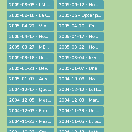
2005-09-09 - J.M.J. du souvenir à l'avenir !
2005-06-12 - Homélie pour des ordinations diaconales
2005-06-10 - Le Curé d'Ars chez le Pape !
2005-06 - Opter pour l'avenir
2005-04-22 - Viens Esprit-Saint !
2005-04-20 - Communiqué à l'occasion de l'élection du Pape Benoît XVI
2005-04-17 - Homélie pour la journée des vocations
2005-04-17 - Homélie pour la journée des vocations
2005-03-27 - MESSAGE PASCAL 2005 : Marcher avec nos jambes !
2005-03-22 - Homélie pour la messe chrismale
2005-03-18 - Un degré de plus !
2005-03-04 - Je vais devenir plus pratiquant
2005-01-21 - Devant l'absurde
2005-01-07 - Une conscience planétaire
2005-01-07 - Aux portes du bonheur !
2004-19-09 - Homélie pour la Messe retransmise par la télévision depuis l'abbatiale d'Ambronay
2004-12-17 - Quelle Famille ?
2004-12-12 - Lettre aux prêtres
2004-12-05 - Message lors de la Messe d'au revoir à St-Didier-sur-Chalaronne
2004-12-03 - Marie, le premier tabernacle de l'histoire
2004-12-03 - Frère Gabriel Taborin, à l'école de la Sainte Famille
2004-11-23 - Un peu d'air frais !
2004-11-23 - Message lors du coup d'envoi pour les JMJ !
2004-11-05 - Etranges, surprenantes Béatitudes