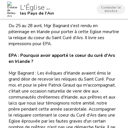
Aller
Outils
L'Église
au
personnels
Contacter le
dans
contenu.
diocèse
les Pays de l'Ain
|
Aller
à
Du 25 au 28 avril, Mgr Bagnard s'est rendu en
la
navigation
pèlerinage en Irlande pour porter à cette Eglise meurtrie
la relique du coeur du Saint Curé d'Ars. Il livre ses
impressions pour EPA.
EPA : Pourquoi avoir apporté le coeur du curé d'Ars
en Irlande ?
Mgr Bagnard : Les évêques d'Irlande avaient émis le
grand désir de recevoir les reliques du Saint Curé. Pour
moi, et pour le père Patrick Giraud qui m'accompagnait,
c'était une occasion naturelle de venir dire aux
communautés chrétiennes d'Irlande, aux prêtres et aux
laïcs que nous leur témoignions notre amitié, notre
prière pendant cette année sacerdotale. Accompagner
le reliquaire contenant le coeur du Curé d'Ars dans une
Eglise éprouvée par les fautes graves d'un certain
nombre de prêtres, n'est pas une démarche facile. Il ne