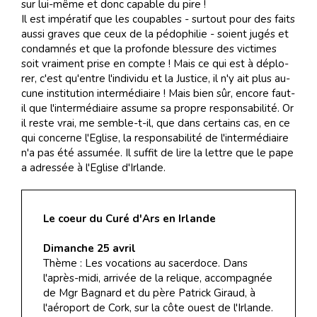
sur lui-même et donc ca­pa­ble du pire !
Il est im­pé­ra­tif que les cou­pa­bles - sur­tout pour des faits
aus­si gra­ves que ceux de la pé­do­phi­lie - soient ju­gés et
con­dam­nés et que la pro­fonde bles­sure des vic­ti­mes
soit vraiment prise en comp­te ! Mais ce qui est à dé­plo­
rer, c'est qu'en­tre l'in­di­vi­du et la Jus­tice, il n'y ait plus au­
cune ins­ti­tu­tion in­ter­mé­diaire ! Mais bien sûr, encore faut-
il que l'intermédiaire assume sa propre responsabilité. Or
il reste vrai, me semble-t-il, que dans certains cas, en ce
qui concerne l'Eglise, la responsabilité de l'intermédiaire
n'a pas été assumée. Il suffit de lire la lettre que le pape
a adressée à l'Eglise d'Irlande.
Le coeur du Curé d'Ars en Irlande
Dimanche 25 avril
Thème : Les vocations au sacerdoce. Dans
l'après-midi, arrivée de la relique, accompagnée
de Mgr Bagnard et du père Patrick Giraud, à
l'aéroport de Cork, sur la côte ouest de l'Irlande.