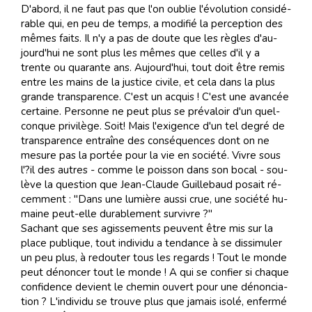
D'abord, il ne faut pas que l'on ou­blie l'évo­lu­tion con­si­dé­
ra­ble qui, en peu de temps, a mo­di­fié la per­cep­tion des
mê­mes faits. Il n'y a pas de doute que les rè­gles d'au­
jourd'hui ne sont plus les mê­mes que cel­les d'il y a
trente ou qua­rante ans. Au­jourd'hui, tout doit être re­mis
en­tre les mains de la jus­tice ci­vile, et cela dans la plus
grande trans­pa­rence. C'est un ac­quis ! C'est une avan­cée
cer­taine. Per­sonne ne peut plus se pré­va­loir d'un quel­
con­que pri­vi­lège. Soit! Mais l'exi­gence d'un tel de­gré de
trans­pa­rence en­traîne des con­sé­quen­ces dont on ne
me­sure pas la por­tée pour la vie en so­cié­té. Vi­vre sous
l'?il des au­tres - comme le pois­son dans son bo­cal - sou­
lève la ques­tion que Jean-Claude Guille­baud po­sait ré­
cem­ment : "Dans une lu­mière aus­si crue, une so­cié­té hu­
maine peut-elle du­ra­ble­ment sur­vi­vre ?"
Sa­chant que ses agis­se­ments peu­vent ­être mis sur la
place pu­bli­que, tout in­di­vi­du a ten­dance à se dis­si­mu­ler
un peu plus, à re­dou­ter tous les re­gards ! Tout le monde
peut dé­non­cer tout le monde ! A qui se con­fier si cha­que
con­fi­dence de­vient le che­min ou­vert pour une dé­non­cia­
tion ? L'in­di­vi­du se trouve plus que ja­mais iso­lé, en­fer­mé