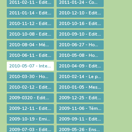
2011-02-11 - Edito : L'origine apostolique du célibat du prêtre
2011-01-24 - Communiqué aux chrétiens du diocèse
2011-01-14 - Edito : Une nouvelle année
2010-12-10 - Edito : Quel chemin pour l'humanité ?
2010-11-12 - Edito : Les saints n'ont pas disparu !
2010-10-16 - Edito : Le Synode pour le Moyen-Orient devrait tous nous faire réfléchir...
2010-10-08 - Edito : CARITAS IN VERITATE
2010-09-10 - Edito : Au rendez-vous des urgences, la mission est la première invitée
2010-08-04 - Méditation aux vêpres à Ars
2010-06-27 - Homélie pour les ordinations
2010-06-11 - Edito : S.D.F. pour une quin­zaine !
2010-05-08 - Homélie : Journée provinciale pour les vocations
2010-05-07 - Interview : La communion entre Eglises - Retour d'Irlande
2010-04-09 - Edito : "Attirons-le dans un piège"
2010-03-30 - Homélie pour la Messe chrismale
2010-02-14 - Le prêtre, guetteur de Dieu
2010-02-12 - Edito : La vérité de l'histoire
2010-01-05 - Message : Du nouveau dans la communication du diocèse de Belley-Ars !
2009-0320 - Edito : Quel avenir pour la paternité ?
2009-12-25 - Edito : Que de­vons-nous faire ?
2009-12-11 - Edito : Identité nationale
2009-11-06 - Témoignage : Demain, la vie de nos communautés chrétiennes
2009-10-19 - Emission : A propos du travail le dimanche
2009-09-11 - Edito : Une année pastorale qui ne ressemble à aucune autre !
2009-07-03 - Edito : Une toile de fond peu commune... pour une fin d'année ordinaire !
2009-05-26 - Enseignement : Journée du Presbyterium