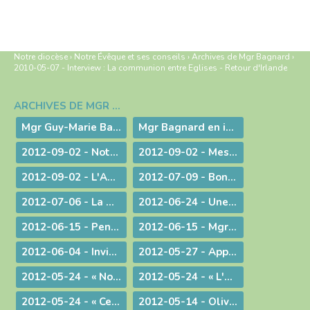
Notre diocèse
›
Notre Évêque et ses conseils
›
Archives de Mgr Bagnard
›
2010-05-07 - Interview : La communion entre Eglises - Retour d'Irlande
ARCHIVES DE MGR BAGNARD
Navigation
Mgr Guy-Marie Bagnard, évêque émérite de Belley-Ars
Mgr Bagnard en images
2012-09-02 - Notre tâche est de faire entendre la voix d'une conscience droite !
2012-09-02 - Message d'au-revoir de Mgr Bagnard
2012-09-02 - L'Amour de l'Eglise !
2012-07-09 - Bonne Route !
2012-07-06 - La miséricorde et le ministère du prêtre
2012-06-24 - Une vie donnée pour le Christ
2012-06-15 - Pentecôte 2012 : La fête d'une famille aux nombreux enfants !
2012-06-15 - Mgr Pascal Roland, Évêque de Belley-Ars : Message de Mgr Guy Bagnard aux diocésains de Belley-Ars
2012-06-04 - Invitation à l'Assemblée Générale de l'Association Diocésaine
2012-05-27 - Appelés à vivre l'Aujourd'hui de Dieu !
2012-05-24 - « Nous voulons vivre, développer et transmettre ce message chrétien ! »
2012-05-24 - « L'Esprit-Saint vous sera donné en plénitude. »
2012-05-24 - « Ce n'est pas le fait d'être évêque qui m'a rendu heureux, c'est le fait d'avoir donné ma vie »
2012-05-14 - Olivier de Coat, nouveau Directeur diocésain de l'Enseignement Catholique