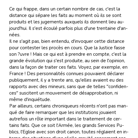
Ce qui frappe, dans un cer­tain nom­bre de cas, c'est la
dis­tance qui sé­pare les faits au mo­ment où ils se sont
pro­duits et les ju­ge­ments aux­quels ils don­nent lieu au­
jourd'hui. Il s'est écou­lé par­fois plus d'une tren­taine d'an­
nées.
Il ne s'agit pas, bien en­ten­du, d'in­vo­quer cette dis­tance
pour con­tes­ter les pro­cès en cours. Que la Jus­tice fasse
son ?u­vre ! Mais ce qui est à pren­dre en comp­te, c'est la
grande évo­lu­tion qui s'est produite, au sein de l'opinion,
dans la fa­çon de trai­ter ces faits. Voyez, par exem­ple, en
France ! Des per­son­na­li­tés con­nues pou­vaient dé­cla­rer
pu­bli­que­ment, il y a trente ans, qu'el­les avaient eu des
rap­ports avec des mi­neurs, sans que de tel­les "con­fi­den­
ces" sus­ci­tent un mou­ve­ment de dés­ap­pro­ba­tion, ni
même d'in­quié­tude.
Par ailleurs, cer­tains chro­ni­queurs ré­cents n'ont pas man­
qué de faire re­mar­quer que les institutions jouaient
autrefois un rôle im­por­tant dans le trai­te­ment de cer­
tains faits. Que ce soit l'Ar­mée, les grands Ser­vi­ces Pu­
blics, l'Eglise avec son droit ca­non, tou­tes ré­glaient en in­