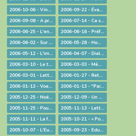
2006-10-06 - Vingt ans déjà !
2006-09-22 - Évangéliser : aller au large !
2006-09-08 - A propos du Liban
2006-07-14 - Ca se passe en France !
2006-06-25 - L'enjeu de toute existence : trouver Le chemin !
2006-06-16 - Préférer le bonheur à la vérité ?
2006-06-02 - Sur les pas de Jean-Paul II
2006-05-28 - Homélie à la messe télévisée à Notre-Dame de Bourg
2006-05-12 - L'immigration
2006-04-07 - Dialogue interreligieux
2006-03-10 - Le trésor de la foi
2006-03-03 - Méditation sur l'Evangile du 4° dimanche de Carême 2006
2006-03-01 - Lettre aux prêtres et aux diacres
2006-01-27 - Retour aux origines
2006-01-13 - Voeux... pour aujourd'hui
2006-01-13 - "Paix sur la terre !"
2005-12-25 - Noël : la nouveauté chrétienne
2005-12-09 - Un modèle de persévérance dans l'élaboration d'une loi
2005-11-25 - Pour une laïcité constructive
2005-11-13 - Lettre aux prêtres et aux diacres
2005-11-11 - La faiblesse au service d'une cause
2005-10-21 - « Pour de nouveaux modes de vie ! »
2005-10-07 - L'Eucharistie, source de la transformation des cœurs et du monde
2005-09-23 - Eduquer