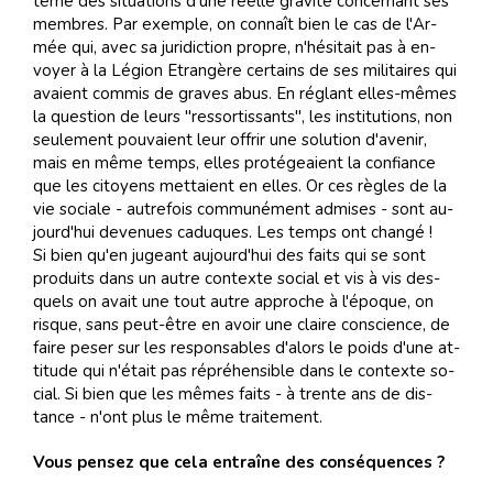
terne des si­tua­tions d'une réelle gra­vi­té con­cer­nant ses
mem­bres. Par exem­ple, on con­naît bien le cas de l'Ar­
mée qui, avec sa ju­ri­dic­tion pro­pre, n'hé­si­tait pas à en­
voyer à la Lé­gion Etran­gère cer­tains de ses mi­li­tai­res qui
avaient com­mis de gra­ves abus. En ré­glant el­les-mê­mes
la ques­tion de leurs "res­sor­tis­sants", les ins­ti­tu­tions, non
seu­le­ment pou­vaient leur of­frir une so­lu­tion d'ave­nir,
mais en même temps, el­les pro­té­geaient la con­fiance
que les ci­toyens met­taient en el­les. Or ces rè­gles de la
vie so­ciale - au­tre­fois com­mu­né­ment ad­mi­ses - sont au­
jourd'hui de­ve­nues ca­du­ques. Les temps ont chan­gé !
Si bien qu'en ju­geant au­jourd'hui des faits qui se sont
pro­duits dans un au­tre con­texte so­cial et vis à vis des­
quels on avait une tout au­tre ap­pro­che à l'épo­que, on
ris­que, sans peut-être en avoir une claire con­science, de
faire pe­ser sur les res­pon­sa­bles d'alors le poids d'une at­
ti­tude qui n'était pas ré­pré­hen­si­ble dans le con­texte so­
cial. Si bien que les mê­mes faits - à trente ans de dis­
tance - n'ont plus le même trai­te­ment.
Vous pensez que cela entraîne des conséquences ?