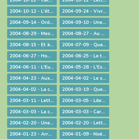
2004-10-22 - Catécoeur ! Jésus est mon trésor
2004-10-12 - Lettre aux prêtres
2004-10-12 - L'étrange pouvoir du clown
2004-09-24 - Vivre en Eglise
2004-09-14 - Ordination sacerdotale à la Chartreuse de Portes
2004-09-10 - Une année eucharistique, 2005
2004-08-29 - Message aux catholiques de Bourg et des environs
2004-08-27 - Au seuil de la nouvelle année pastorale
2004-08-15 - Et à l'heure de notre mort
2004-07-09 - Quand Dieu est reconduit à la frontière
2004-06-27 - Homélie pour les ordinations
2004-06-25 - Le temps des changements
2004-06-11 - L'Eucharistie dans le réalisme de sa célébration
2004-05-28 - L'Esprit de Vérité, "que le Père enverra en mon nom"
2004-04-23 - Aux heures d'incertitude : une figure de sainteté sacerdotale
2004-04-02 - Le sérieux de l'existence humaine
2004-04-02 - La charité ne se sous-traite pas
2004-03-19 - Quel avenir pour le monde ?
2004-03-11 - Lettre au Cardinal Rouco Varela, archevêque de Madrid, après les attentats du 11 mars 2004
2004-03-05 - Libre méditation sur le récit des tentations du Christ
2004-03-03 - La conversion est possible
2004-03-03 - Carême : Lettre pastorale & Courrier aux prêtres du diocèse
2004-02-20 - Une visite pas comme les autres !
2004-02-20 - Lettre de l'évêque de Belley-Ars aux prêtres du diocèse
2004-01-23 - Arrêt sur image
2004-01-09 - Noël ! "un" Sauveur ou "LE" Sauveur