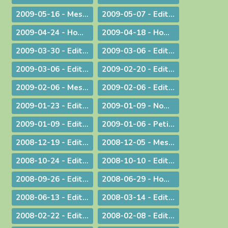
2009-05-16 - Message : Evangélisation et année sacerdotale
2009-05-07 - Edito : Faut-il encore garder un peu de religion ?
2009-04-24 - Homélie pour la messe chrismale
2009-04-18 - Homélie : A Dieu !
2009-03-30 - ­Edito : Le choc de la dif­fé­rence
2009-03-06 - Edito : L'impact universel de nos responsabilités individuelles
2009-03-06 - Edito : Donner
2009-02-20 - Edito : Le droit de vivre !
2009-02-06 - Message aux diocésains à propos de la levée des excommunications des quatre évêques de la Fraternité Saint Pie X
2009-02-06 - Edito : Un nouveau pas sur la route de l'évangélisation
2009-01-23 - Edito : Une prière sans parole
2009-01-09 - Nomination : le P. S. Bataille, futur Supérieur du Séminaire Français de Rome
2009-01-09 - Edito : Sur les traces de saint Paul : le Forum de l'évangélisation
2009-01-06 - Petit guide de lecture de l'encylique « L'ÉGLISE VIT DE L'EUCHARISTIE »
2008-12-19 - Edito : Noël ou l'humilité de Dieu
2008-12-05 - Message pour le Jubilé du Saint Curé d'Ars
2008-10-24 - Edito : Rendez à César... rendez à Dieu...
2008-10-10 - Edito : La Parole de Dieu et la marche du monde
2008-09-26 - Edito : L'Eglise en France, une nouvelle fois visitée
2008-06-29 - Homélie pour les ordinations
2008-06-13 - Edito : Dialogue interreligieux : Le sens de la liberté religieuse
2008-03-14 - Edito : Là où se trouve Dieu... là se trouve l'avenir
2008-02-22 - Edito : Le regard de la foi
2008-02-08 - Edito : Quelle unité ?