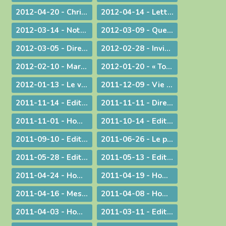
2012-04-20 - Christ est ressuscité !
2012-04-14 - Lettre aux prêtres du diocèse
2012-03-14 - Note complémentaire à propos des élections
2012-03-09 - Quelle vision de l'homme ?
2012-03-05 - Directives diocésaines sur les intentions et offrandes de Messes
2012-02-28 - Invitation à la journée du sacerdoce et à la Messe Chrismale
2012-02-10 - Marcher pour la Vie
2012-01-20 - « Tous, nous serons transformés par la Victoire de notre Seigneur Jésus Christ. »
2012-01-13 - Le visage humain de Dieu
2011-12-09 - Vie privée ?
2011-11-14 - Edito : Mgr Bagnard revient sur le cinquantenaire de Vatican II
2011-11-11 - Dire et ne pas faire
2011-11-01 - Homélie pour la Toussaint
2011-10-14 - Edito : Vive la fa­mille !
2011-09-10 - Edito : Som­mes-nous prêts à assu­mer no­tre dif­fé­rence chré­tienne ?
2011-06-26 - Le prêtre et le mystère eucharistique
2011-05-28 - Edito : Que votre lumière brille aux yeux des hommes !
2011-05-13 - Edito : Mettre au monde des saints !
2011-04-24 - Homélie pour le Jour de Pâques
2011-04-19 - Homélie pour la Messe Chrismale
2011-04-16 - Message au sujet de l'Exposition "Je croix aux miracles" tenue en Avignon
2011-04-08 - Homélie : Itinéraire d'une rencontre avec Jésus
2011-04-03 - Homélie : Nous sommes tous des catéchumènes !
2011-03-11 - Edito : La vogue du prêt-à-porter