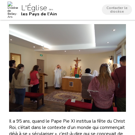
Aller
Outils
L'Église
au
personnels
Contacter le
dans
contenu.
diocèse
les Pays de l'Ain
|
Aller
à
la
navigation
Il a 95 ans, quand le Pape Pie XI institua la fête du Christ
Roi, c’était dans le contexte d’un monde qui commençait
déjà à se « séculariser », c’est-à-dire qui se concevait de