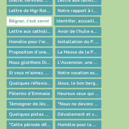
Diacre, serviteur de l’annonce de la Bonne Nouvelle
Lettre aux familles dont les enfants sont scolarisés dans les établissements de l’Enseignement Catholique de l’Ain
Lettre de Mgr Roland pour le début de l'Avent
Notre rapport à la célébration de la messe
Régner, c’est servir
Identifier, accueillir et développer les dons de Dieu
Lettre aux catholiques du diocèse de Belley-Ars
Avoir de l'huile en réserve !
Homélie pour l'ordination diaconale de Loïc Biot
Installation du P. Griveaux comme nouveau curé d'Ars
Proposition d’une trame pour relecture de la période de confinement
La Messe de la Pentecôte en direct
Nous glorifions Dieu notre Père avec Jésus le Fils, et Dieu trouve sa gloire ne nous !
L'Ascension, une affirmation de Foi
Si vous m'aimez, vous garderez mes commandements.
Notre vocation est de demeurer en Dieu
Quelques réflexions autour de l’Eucharistie
Jésus, le bon berger et la porte de la bergerie
Pèlerins d’Emmaüs
Heureux ceux qui croient sans avoir vu !
Témoigner de Jésus Ressuscité
"Nous ne devons surtout pas nous laisser impressionner par les ténèbres !"
Quelques pistes pour le Samedi Saint
Dévoilement et vénération
"Cette période difficile renouvellera notre faim de l’Eucharistie"
Homélie pour la messe chrismale : notre mission chrétienne