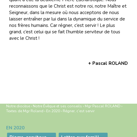
reconnaissons que le Christ est notre roi, notre Maître et
Seigneur, dans la mesure où nous acceptons de nous
laisser entraîner par lui dans la dynamique du service de
nos frères humains. Car régner, c’est servir ! Le plus
grand, c’est celui qui se fait l’humble serviteur de tous
avec le Christ !
+ Pascal ROLAND
Notre diocèse
›
Notre Évêque et ses conseils
›
Mgr Pascal ROLAND
›
Textes de Mgr Roland
›
En 2020
›
Régner, c’est servir
EN 2020
Navigation