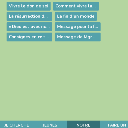
Vivre le don de soi
Comment vivre la Semaine Sainte ?
La résurrection de Lazare
La fin d’un monde
« Dieu est avec nous »
Message pour la fête de saint Joseph
Consignes en ce temps d'épidémie
Message de Mgr Roland : "J'invite tous les chrétiens du diocèse à prier."
JE CHERCHE
JEUNES
NOTRE
FAIRE UN