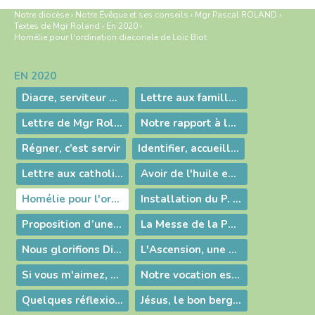
Notre diocèse
›
Notre Évêque et ses conseils
›
Mgr Pascal ROLAND
›
Textes de Mgr Roland
›
En 2020
›
Homélie pour l'ordination diaconale de Loïc Biot
EN 2020
Navigation
Diacre, serviteur de l’annonce de la Bonne Nouvelle
Lettre aux familles dont les enfants sont scolarisés dans les établissements de l’Enseignement Catholique de l’Ain
Lettre de Mgr Roland pour le début de l'Avent
Notre rapport à la célébration de la messe
Régner, c’est servir
Identifier, accueillir et développer les dons de Dieu
Lettre aux catholiques du diocèse de Belley-Ars
Avoir de l'huile en réserve !
Homélie pour l'ordination diaconale de Loïc Biot
Installation du P. Griveaux comme nouveau curé d'Ars
Proposition d’une trame pour relecture de la période de confinement
La Messe de la Pentecôte en direct
Nous glorifions Dieu notre Père avec Jésus le Fils, et Dieu trouve sa gloire ne nous !
L'Ascension, une affirmation de Foi
Si vous m'aimez, vous garderez mes commandements.
Notre vocation est de demeurer en Dieu
Quelques réflexions autour de l’Eucharistie
Jésus, le bon berger et la porte de la bergerie