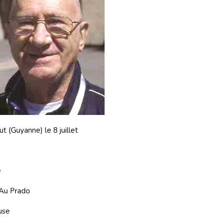
ut (Guyanne) le 8 juillet
e
 Au Prado
use