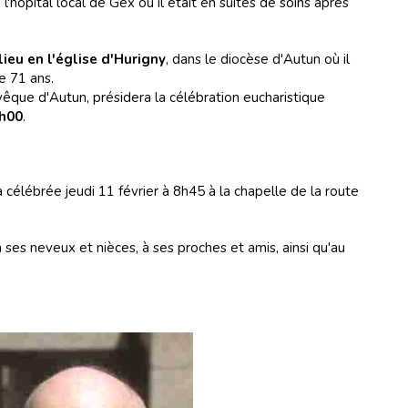
l'hôpital local de Gex où il était en suites de soins après
lieu en l'église d'Hurigny
, dans le diocèse d'Autun où il
e 71 ans.
êque d'Autun, présidera la célébration eucharistique
0h00
.
 célébrée jeudi 11 février à 8h45 à la chapelle de la route
à ses neveux et nièces, à ses proches et amis, ainsi qu'au