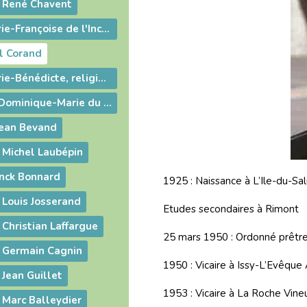
é René Chavent
Décès de Sr Marie-Françoise de l'Incarnation
l Corand
Décès de Sr Marie-Bénédicte, religieuse de Notre-Dame des Missions
Décès de Sœur Dominique-Marie du Rosaire
Jean Bevand
 Michel Laubépin
anck Bonnard
1925 : Naissance à L’Ile-du-Sal
 Louis Josserand
Etudes secondaires à Rimont
 Christian Laffargue
25 mars 1950 : Ordonné prêtr
é Germain Cagnin
1950 : Vicaire à Issy-L’Evêque
 Jean Guillet
1953 : Vicaire à La Roche Vine
 Marc Balleydier