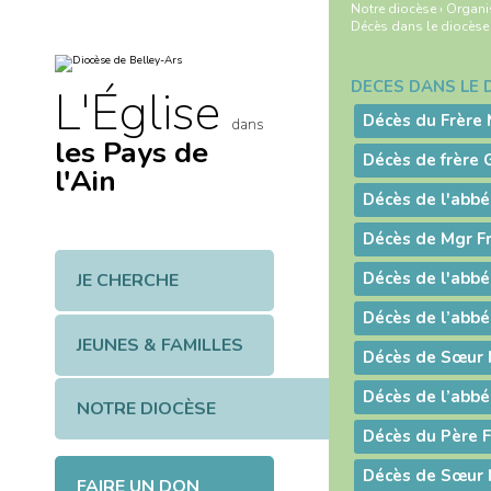
Aller
Outils
Notre diocèse
›
Organi
au
personnels
Décès dans le diocèse
contenu.
|
Aller
à
DÉCÈS DANS LE 
Navigation
L'Église
la
navigation
Décès du Frère 
dans
les Pays de
Décès de frère
l'Ain
Décès de l'abb
Décès de Mgr Fr
Décès de l'abbé
JE CHERCHE
JEUNES & FAMILLES
Décès de l’abbé
NOTRE DIOCÈSE
Décès du Père F
Décès de Sœur 
FAIRE UN DON