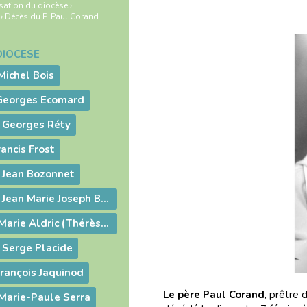
sation du diocèse
›
›
Décès du P. Paul Corand
DIOCÈSE
Michel Bois
 Georges Ecomard
é Georges Réty
ancis Frost
 Jean Bozonnet
Décès de l’abbé Jean Marie Joseph Bernard
Décès de Sœur Marie Aldric (Thérèse Gagnot)
 Serge Placide
rançois Jaquinod
Le père Paul Corand
, prêtre 
Marie-Paule Serra