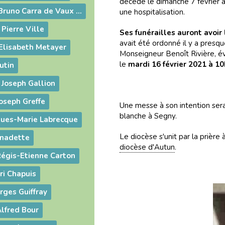
décédé le dimanche 7 février à 
Décès de Frère Bruno Carra de Vaux Saint-Cyr
une hospitalisation.
 Pierre Ville
Ses funérailles auront avoir 
avait été ordonné il y a presqu
Elisabeth Metayer
Monseigneur Benoît Rivière, év
le
mardi 16 février 2021 à 1
utin
 Joseph Gallion
oseph Greffe
Une messe à son intention sera
blanche à Segny.
gues-Marie Labrecque
Le diocèse s'unit par la prière 
rnadette
diocèse d'Autun
.
Régis-Etienne Carton
ri Chapuis
rges Guiffray
lfred Bour