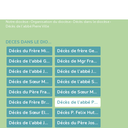
Notre diocèse
›
Organisation du diocèse
›
Décès dans le diocèse
›
Décès de l’abbé Pierre Ville
DÉCÈS DANS LE DIOCÈSE
Navigation
Décès du Frère Michel Bois
Décès de frère Georges Ecomard
Décès de l'abbé Georges Réty
Décès de Mgr Francis Frost
Décès de l'abbé Jean Bozonnet
Décès de l’abbé Jean Marie Joseph Bernard
Décès de Sœur Marie Aldric (Thérèse Gagnot)
Décès de l’abbé Serge Placide
Décès du Père François Jaquinod
Décès de Sœur Marie-Paule Serra
Décès de Frère Bruno Carra de Vaux Saint-Cyr
Décès de l’abbé Pierre Ville
Décès de Sœur Elisabeth Metayer
Décès P. Felix Hutin
Décès de l’abbé Joseph Gallion
Décès du Père Joseph Greffe