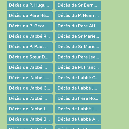
Décès du P. Hugues-Marie Labrecque
Décès de Sr Bernadette
Décès du Père Régis-Etienne Carton
Décès du P. Henri Chapuis
Décès du P. Georges Guiffray
Décès du Père Alfred Bour
Décès de l'abbé René Chavent
Décès de Sr Marie-Françoise de l'Incarnation
Décès du P. Paul Corand
Décès de Sr Marie-Bénédicte, religieuse de Notre-Dame des Missions
Décès de Sœur Dominique-Marie du Rosaire
Décès du Père Jean Bevand
Décès de l'abbé Michel Laubépin
Décès de M. Franck Bonnard
Décès de l'abbé Louis Josserand
Décès de l'abbé Christian Laffargue
Décès de l'abbé Germain Cagnin
Décès de l'abbé Jean Guillet
Décès de l'abbé Marc Balleydier
Décès du frère Robert Ruffier
Décès de l’abbé Jacques Gauthier
Décès de l’abbé Jacques Charvériat
Décès de l'abbé Bernard Rousset
Décès de l'abbé André Perretant