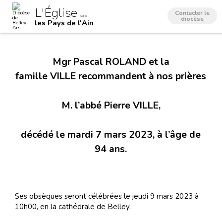
Aller
Outils
L'Église
au
personnels
Contacter le
dans
contenu.
diocèse
les Pays de l'Ain
|
Aller
à
la
navigation
Mgr Pascal ROLAND et la
famille VILLE recommandent à nos prières
M. l’abbé Pierre VILLE,
décédé le mardi 7 mars 2023, à l’âge de
94 ans.
Ses obsèques seront célébrées le jeudi 9 mars 2023 à
10h00, en la cathédrale de Belley.