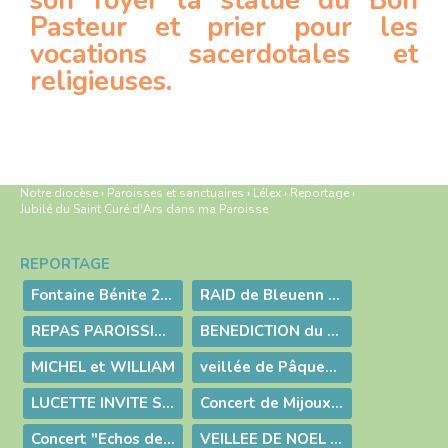
son foyer la statue du Bon
Pasteur et prier pour les
vocations sacerdotales et
religieuses.
Notre diocèse
›
Paroisses et sanctuaires
›
Lélex
›
Reportage
›
Jubilé du Saint Curé d'Ars dans ma Paroisse
REPORTAGE
Navigation
Fontaine Bénite 2026 Grand reportage photo
RAID de Bleuenn et son amie
REPAS PAROISSIAL : 28 JUIN 2026
BENEDICTION du LOGIS de Borislava
MICHEL et WILLIAM
veillée de Pâques - Baptême de Zélie
LUCETTE INVITE SES AMIS
Concert de Mijoux février 2026
Concert "Echos de la Valserine"
VEILLEE DE NOEL 2025