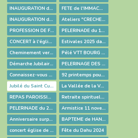
INAUGURATION de la CRECHE à LELEX
FETE de l'IMMACUEE CONCEPTION
INAUGURATION de la CRECHE à MIJOUX
Ateliers "CRECHE de NOEL"
PROFESSION DE FOI de Bleuenn
PELERINADE du 19 octobre 2025
CONCERT à l'église de CHEZERY le 6 juillet 2025
Estivales 2025 dans la vallée de la Valserine
Cheminement vers Rome avec la Famille Parmentier
Pélé VTT BOURG - ARS
Démarche Jubilaire à Ars
PELERINAGE DES FEMMES 2025
Connaissez-vous Medjugorje ?
92 printemps pour Simone !
Jubilé du Saint Curé d'Ars dans ma Paroisse
La Vallée de la Valserine fête Noël
REPAS PAROISSIAL 2024
Retraite spirituelle en silence au foyer de Charité de la Flatière
PELERINADE du 27 octobre 2024
Armistice 11 novembre 1918
Anniversaire surprise de Jean Louis
BAPTEME de HANNA
concert église de Mijoux Lajoux
Fête du Dahu 2024