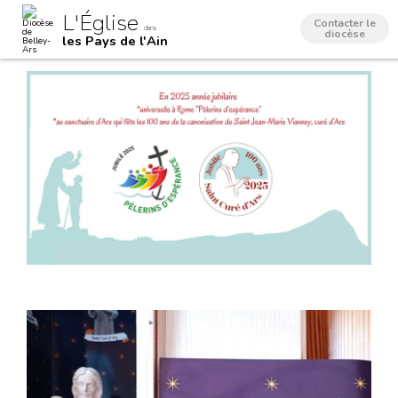
Aller
Outils
L'Église
au
personnels
Contacter le
dans
contenu.
diocèse
les Pays de l'Ain
|
Aller
à
la
navigation