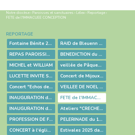
Notre diocèse
›
Paroisses et sanctuaires
›
Lélex
›
Reportage
›
FETE de l'IMMACUEE CONCEPTION
REPORTAGE
Navigation
Fontaine Bénite 2026 Grand reportage photo
RAID de Bleuenn et son amie
REPAS PAROISSIAL : 28 JUIN 2026
BENEDICTION du LOGIS de Borislava
MICHEL et WILLIAM
veillée de Pâques - Baptême de Zélie
LUCETTE INVITE SES AMIS
Concert de Mijoux février 2026
Concert "Echos de la Valserine"
VEILLEE DE NOEL 2025
INAUGURATION de la CRECHE à LELEX
FETE de l'IMMACUEE CONCEPTION
INAUGURATION de la CRECHE à MIJOUX
Ateliers "CRECHE de NOEL"
PROFESSION DE FOI de Bleuenn
PELERINADE du 19 octobre 2025
CONCERT à l'église de CHEZERY le 6 juillet 2025
Estivales 2025 dans la vallée de la Valserine