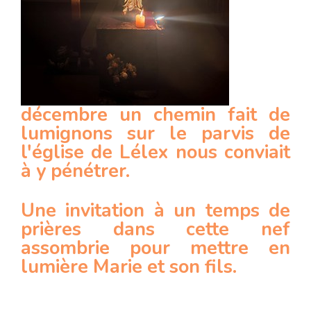
décembre un chemin fait de
lumignons sur le parvis de
l'église de Lélex nous conviait
à y pénétrer.
Une invitation à un temps de
prières dans cette nef
assombrie pour mettre en
lumière Marie et son fils.