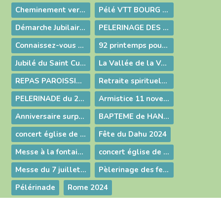
Cheminement vers Rome avec la Famille Parmentier
Pélé VTT BOURG - ARS
Démarche Jubilaire à Ars
PELERINAGE DES FEMMES 2025
Connaissez-vous Medjugorje ?
92 printemps pour Simone !
Jubilé du Saint Curé d'Ars dans ma Paroisse
La Vallée de la Valserine fête Noël
REPAS PAROISSIAL 2024
Retraite spirituelle en silence au foyer de Charité de la Flatière
PELERINADE du 27 octobre 2024
Armistice 11 novembre 1918
Anniversaire surprise de Jean Louis
BAPTEME de HANNA
concert église de Mijoux Lajoux
Fête du Dahu 2024
Messe à la fontaine bénite de Chezery
concert église de Chezery
Messe du 7 juillet 2024 animée par l'Aumônerie d'Aix les Bains
Pèlerinage des femmes 2024
Pélérinade
Rome 2024