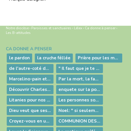
Notre diocèse
›
Paroisses et sanctuaires
›
Lélex
›
Ca donne à penser
›
Les B-attitudes
CA DONNE À PENSER
Navigation
le pardon
la cruche féllée
Prière pour les mères
de l'autre-coté du "Notre Père" ou quand Dieu nous prie
" Il faut que je te parle ! " - Conte de Pâques
Marcelino-pain et le vin en Francais - gloria.tv
Par la mort, la famille ne se détruit pas, elle se transforme, une part d’elle va dans l’invisible
Découvrir Charles de Foucauld, le prochain Saint français qui sera canonisé à Rome le 25 mai 20022
enquete sur la pornographie, sujet de société, sujet délicat voir taboo dans une vison chrétienne.
Litanies pour nos familles
Les personnes sont des cadeaux
Dieu veut que ses enfants aient besoin les uns des autres
Noel: " si seulement... " ou "parce que..."
Croyez-vous en une vie après ?
COMMUNION DES SAINTS