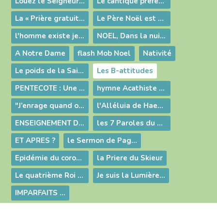
Louez le Seigneur -Psaume 148
Le cantique préféré de J-S BACH
La « Prière gratuite » (St François)
Le Père Noël est un tueur
l'homme existe je l'ai rencontré (raymond Devos)
NOEL, Dans la nuit...
A Notre Dame
flash Mob Noel
Nativité
Le poids de la Sainte Messe
Les B-attitudes
PENTECOTE : Une image pour prier...
hymne Acathiste à la Mère de Dieu
"J’enrage quand on dit : “Dieu permet le mal.”
l'Alléluia de Haendel et la composition du " Messie"
ENSEIGNEMENT DU PERE LUC LEDROIT ARS VENDREDI SAINT 2019 LA CROIX
les 7 Paroles du Christ en Croix
ET APRES ?
le Sermon de Pagnol dans "Manon des Sources"
Epidémie du coronavirus ou épidémie de peur ?
la Priere du Skieur
Le quatrième Roi mage
Je suis la Lumière...
IMPARFAITS ...