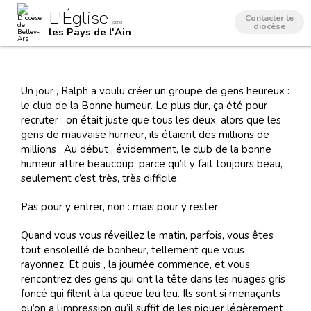
Aller
Outils
L'Église
au
personnels
Contacter le
dans
contenu.
diocèse
les Pays de l'Ain
|
Aller
à
la
navigation
Un jour , Ralph a voulu créer un groupe de gens heureux :
le club de la Bonne humeur. Le plus dur, ça été pour
recruter : on était juste que tous les deux, alors que les
gens de mauvaise humeur, ils étaient des millions de
millions . Au début , évidemment, le club de la bonne
humeur attire beaucoup, parce qu’il y fait toujours beau,
seulement c’est très, très difficile.
Pas pour y entrer, non : mais pour y rester.
Quand vous vous réveillez le matin, parfois, vous êtes
tout ensoleillé de bonheur, tellement que vous
rayonnez. Et puis , la journée commence, et vous
rencontrez des gens qui ont la tête dans les nuages gris
foncé qui filent à la queue leu leu. Ils sont si menaçants
qu’on a l’impression qu’il suffit de les piquer légèrement