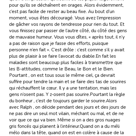
pour qu’ils se déchaînent en orages. Alors évidemment,
c’est pas facile de rester au beau fixe. Au bout d’un
moment, vous êtes découragé. Vous avez l’impression
de gâcher vos rayons de tendresse pour rien du tout. Et
vous finissez par passer de l’autre côté, du côté des gens
de mauvaise humeur. Vous vous dîtes, « après tout, il n’y
a pas de raison que je fasse des efforts, puisque
personne n’en fait ». C’est drôle : c’est comme s’il y avait
plus de plaisir à se faire l’avocat du diable.En fait les
maladies sont beaucoup plus faciles à transmettre que
les B-attitudes, comme le Beau, le Bon et le Bien.
Pourtant , on est tous sous le même ciel, ça devrait
suffire pour tendre la main et se faire des tas de sourires
qui réchauffent le cœur. Il y a une tentation, mais les
gens n’osent pas. Y z-osent pas sourire.Pourtant la règle
du bonheur , c’est de toujours garder le sourire.Alors
avec Ralph , on décide pendant des jours et des jours de
ne pas dire un seul mot vilain, méchant ou mal, et de ne
voir que ce qui va bien. Même si on a des gros nuages
gris foncés qui planent à l’intérieur.Quand on a du méli
mélo dans la tête, quand on est en colère à cause de la