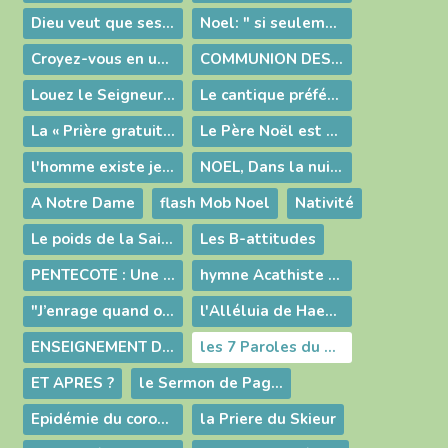
Dieu veut que ses enfants aient besoin les uns des autres
Noel: " si seulement... " ou "parce que..."
Croyez-vous en une vie après ?
COMMUNION DES SAINTS
Louez le Seigneur -Psaume 148
Le cantique préféré de J-S BACH
La « Prière gratuite » (St François)
Le Père Noël est un tueur
l'homme existe je l'ai rencontré (raymond Devos)
NOEL, Dans la nuit...
A Notre Dame
flash Mob Noel
Nativité
Le poids de la Sainte Messe
Les B-attitudes
PENTECOTE : Une image pour prier...
hymne Acathiste à la Mère de Dieu
"J’enrage quand on dit : “Dieu permet le mal.”
l'Alléluia de Haendel et la composition du " Messie"
ENSEIGNEMENT DU PERE LUC LEDROIT ARS VENDREDI SAINT 2019 LA CROIX
les 7 Paroles du Christ en Croix
ET APRES ?
le Sermon de Pagnol dans "Manon des Sources"
Epidémie du coronavirus ou épidémie de peur ?
la Priere du Skieur