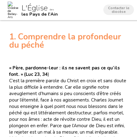
Aller
Outils
L'Église
au
personnels
Contacter le
dans
contenu.
diocèse
les Pays de l'Ain
|
Aller
à
la
navigation
1. Comprendre la profondeur
du péché
« Père, pardonne-leur : ils ne savent pas ce qu’ils
font. » (Luc 23, 34
)
C’est la première parole du Christ en croix et sans doute
la plus difficile à entendre. Car elle signifie notre
aveuglement d’humains si peu conscients d’être créés
pour l’éternité, face à nos agissements. Charles Journet
nous enseigne à quel point nous nous blessons dans le
péché qui est littéralement destructeur, parfois mortel,
pour nos âmes : acte de révolte contre Dieu, il est un
plongeon en enfer. Parce que l’Amour de Dieu est infini,
le rejeter est un mal à sa mesure, un mal irréparable.