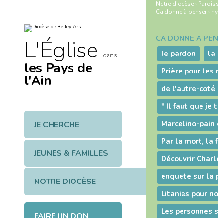
Aller
Outils
Notre diocèse
›
Paroiss
au
personnels
Ca donne à penser
›
hy
contenu.
|
Aller
à
CA DONNE À PE
Navigation
L'Église
la
navigation
le pardon
la
dans
les Pays de
Prière pour les
l'Ain
JE CHERCHE
JEUNES & FAMILLES
NOTRE DIOCÈSE
Litanies pour no
Les personnes 
FAIRE UN DON