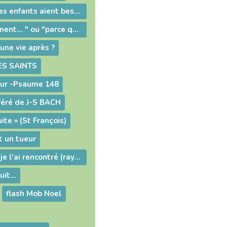
Dieu veut que ses enfants aient besoin les uns des autres
Noel: " si seulement... " ou "parce que..."
une vie après ?
S SAINTS
eur -Psaume 148
féré de J-S BACH
uite » (St François)
t un tueur
l'homme existe je l'ai rencontré (raymond Devos)
it...
flash Mob Noel