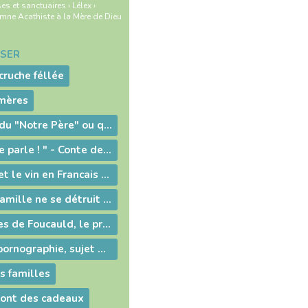
es et sanctuaires
›
Lélex
›
mne Acathiste à la Mère de Dieu
NSER
 cruche féllée
 mères
de l'autre-coté du "Notre Père" ou quand Dieu nous prie
" Il faut que je te parle ! " - Conte de Pâques
Marcelino-pain et le vin en Francais - gloria.tv
Par la mort, la famille ne se détruit pas, elle se transforme, une part d’elle va dans l’invisible
Découvrir Charles de Foucauld, le prochain Saint français qui sera canonisé à Rome le 25 mai 20022
enquete sur la pornographie, sujet de société, sujet délicat voir taboo dans une vison chrétienne.
s familles
sont des cadeaux