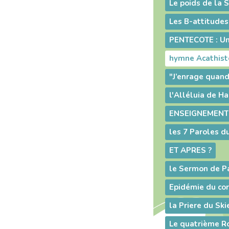
Le poids de la 
Les B-attitudes
PENTECOTE : Une
hymne Acathiste
les 7 Paroles du
ET APRES ?
la Priere du Ski
Le quatrième R