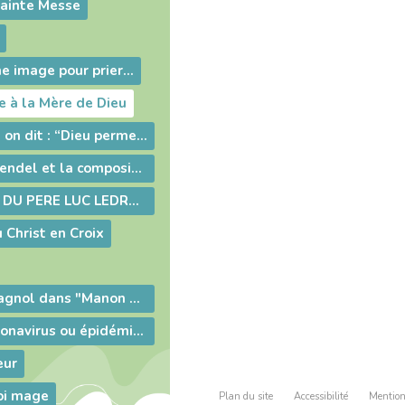
Sainte Messe
 image pour prier...
 à la Mère de Dieu
"J’enrage quand on dit : “Dieu permet le mal.”
l'Alléluia de Haendel et la composition du " Messie"
ENSEIGNEMENT DU PERE LUC LEDROIT ARS VENDREDI SAINT 2019 LA CROIX
 Christ en Croix
le Sermon de Pagnol dans "Manon des Sources"
Epidémie du coronavirus ou épidémie de peur ?
eur
oi mage
Plan du site
Accessibilité
Mention