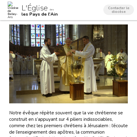
Aller
Outils
L'Église
au
personnels
Contacter le
dans
contenu.
diocèse
les Pays de l'Ain
|
Aller
à
la
navigation
Notre évêque répète souvent que la vie chrétienne se
construit en s’appuyant sur 4 piliers indissociables,
comme chez les premiers chrétiens à Jérusalem : l’écoute
de l’enseignement des apôtres, la communion