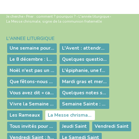
Je cherche
›
Prier : comment ? pourquoi ?
›
L'année liturgique
›
La Messe chrismale, signe de la communion fraternelle
L'ANNÉE LITURGIQUE
Navigation
Une semaine pour fêter Jésus qui donne sa vie pour nous sauver de la mort
L'Avent : attendre Noël intensément
Le 8 décembre : la fête de l'Immaculée Conception
Quelques questions sur Noël
Noël n'est pas un anniversaire !
L'épiphanie, une fête pour tous les peuples
Que fêtons-nous le 2 février ?
Mardi gras et mercredi des cendres
Vous avez dit « carême » ?
Quelques notes sur le temps du Carême
Vivre la Semaine Sainte
Semaine Sainte : le saviez-vous ?
Les Rameaux
La Messe chrismale, signe de la communion fraternelle
Tous invités pour la Messe Chrismale
Jeudi Saint
Vendredi Saint
Vendredi Saint : hier et aujourd'hui !
Le Samedi Saint