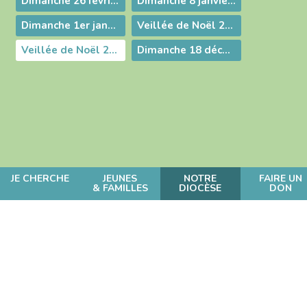
Dimanche 26 février 2023
Dimanche 8 janvier 2023
Dimanche 1er janvier 2023
Veillée de Noël 2022 à Corveissiat
Veillée de Noël 2022 à Meillonnas
Dimanche 18 décembre 2022
JE CHERCHE
JEUNES
NOTRE
FAIRE UN
& FAMILLES
DIOCÈSE
DON