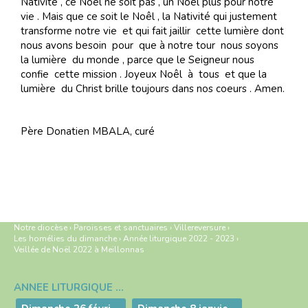
Nativité , ce Noêl ne soit pas , un Noêl plus pour notre
vie . Mais que ce soit le Noêl , la Nativité qui justement
transforme notre vie et qui fait jaillir cette lumière dont
nous avons besoin pour que à notre tour nous soyons
la lumière du monde , parce que le Seigneur nous
confie cette mission . Joyeux Noêl à tous et que la
lumière du Christ brille toujours dans nos coeurs . Amen.
Père Donatien MBALA, curé
Notre diocèse
›
Paroisses et sanctuaires
›
Villereversure
›
Les homélies du dimanche
›
Année liturgique 2022 - 2023
›
Veillée de Noël 2022 à Meillonnas
ANNÉE LITURGIQUE 2022 - 2023
Navigation