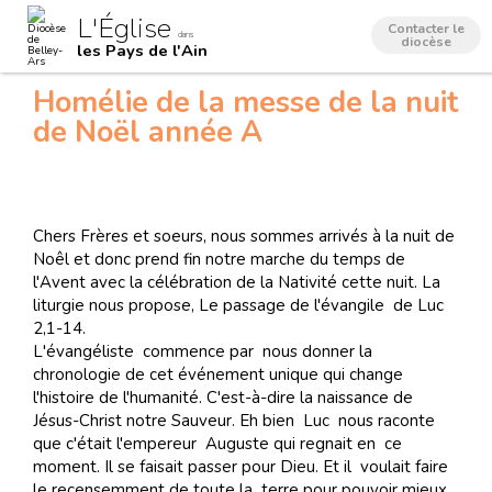
Aller
Outils
L'Église
au
personnels
Contacter le
dans
contenu.
diocèse
les Pays de l'Ain
|
Aller
à
Homélie de la messe de la nuit
la
navigation
de Noël année A
Chers Frères et soeurs, nous sommes arrivés à la nuit de
Noêl et donc prend fin notre marche du temps de
l'Avent avec la célébration de la Nativité cette nuit. La
liturgie nous propose, Le passage de l'évangile de Luc
2,1-14.
L'évangéliste commence par nous donner la
chronologie de cet événement unique qui change
l'histoire de l'humanité. C'est-à-dire la naissance de
Jésus-Christ notre Sauveur. Eh bien Luc nous raconte
que c'était l'empereur Auguste qui regnait en ce
moment. Il se faisait passer pour Dieu. Et il voulait faire
le recensemment de toute la terre pour pouvoir mieux