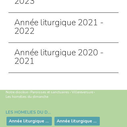
2023
Année liturgique 2021 -
2022
Année liturgique 2020 -
2021
Notre diocèse
›
Paroisses et sanctuaires
›
Villereversure
›
Les homélies du dimanche
LES HOMÉLIES DU DIMANCHE
Navigation
Année liturgique 2025 - 2026
Année liturgique 2024 - 2025