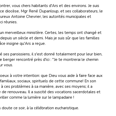
ontrer, vous chers habitants d'Ars et des environs. Je suis
ce diocèse, Mgr René Dupanloup, et ses collaborateurs, le
heureux Antoine Chevrier, les autorités municipales et
ci réunies.
 d'un merveilleux ministère. Certes, les temps ont changé et
depuis un siècle et demi. Mais je suis sûr que les familles
ce insigne qu'Ars a reçue.
 ses paroissiens, il s'est donné totalement pour leur bien,
 berger rencontré près d'ici : "Je te montrerai le chemin
our vous.
voeux à votre intention: que Dieu vous aide à faire face aux
miliaux, sociaux, spirituels de cette commune! En son
e à ces problèmes à sa manière, avec ses moyens; il a
e de renouveau. Il a suscité des vocations sacerdotales et
 briller comme la lumière sur le lampadaire !
doute ce soir, à la célébration eucharistique.