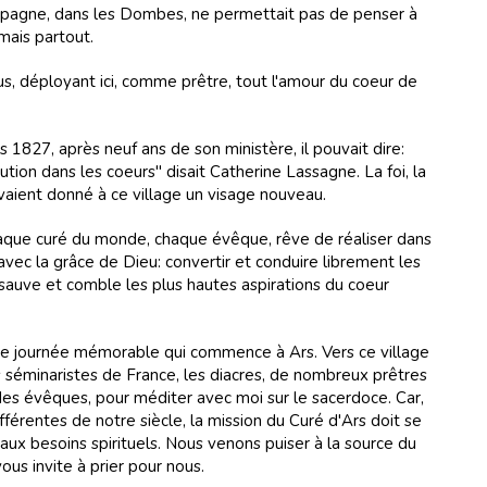
mpagne, dans les Dombes, ne permettait pas de penser à
rmais partout.
us, déployant ici, comme prêtre, tout l'amour du coeur de
 1827, après neuf ans de son ministère, il pouvait dire:
ution dans les coeurs" disait Catherine Lassagne. La foi, la
 avaient donné à ce village un visage nouveau.
haque curé du monde, chaque évêque, rêve de réaliser dans
avec la grâce de Dieu: convertir et conduire librement les
sauve et comble les plus hautes aspirations du coeur
une journée mémorable qui commence à Ars. Vers ce village
es séminaristes de France, les diacres, de nombreux prêtres
es évêques, pour méditer avec moi sur le sacerdoce. Car,
fférentes de notre siècle, la mission du Curé d'Ars doit se
ux besoins spirituels. Nous venons puiser à la source du
ous invite à prier pour nous.