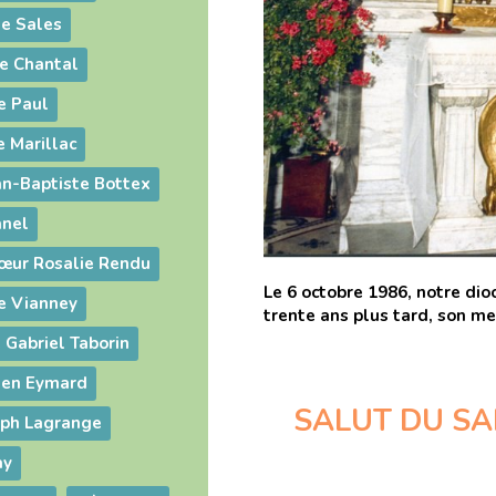
de Sales
de Chantal
e Paul
e Marillac
an-Baptiste Bottex
anel
œur Rosalie Rendu
Le 6 octobre 1986, notre dioc
e Vianney
trente ans plus tard, son me
 Gabriel Taborin
lien Eymard
SALUT DU SA
eph Lagrange
ay