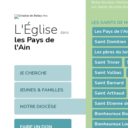
Aller
Outils
Notre diocèse
›
Histoir
au
personnels
Les Saints de notre di
contenu.
|
Aller
à
LES SAINTS DE 
Navigation
L'Église
la
navigation
Les Pays de l'Ai
dans
les Pays de
Saint Domitien
l'Ain
Saint Trivier
Saint Vulbas
JE CHERCHE
Saint Barnard
JEUNES & FAMILLES
Saint Arthaud
Saint Etienne d
NOTRE DIOCÈSE
Bienheureux Bon
Bienheureux Lo
FAIRE UN DON