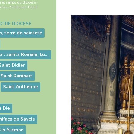
e et saints du diocèse
›
ocèse
›
Saint Jean-Paul II
NOTRE DIOCÈSE
n, terre de sainteté
Les pères du Jura : saints Romain, Lupicin et Oyend
Saint Didier
Saint Rambert
Saint Anthelme
e Die
iface de Savoie
uis Aleman