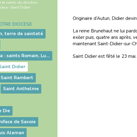
e et saints du diocèse
›
ocèse
›
Saint Didier
Originaire d’Autun, Didier dev
NOTRE DIOCÈSE
La reine Brunehaut ne lui pard
n, terre de sainteté
exiler puis, quatre ans après, v
maintenant Saint-Didier-sur-C
Les pères du Jura : saints Romain, Lupicin et Oyend
Saint Didier est fêté le 23 mai.
Saint Didier
Saint Rambert
Saint Anthelme
e Die
iface de Savoie
uis Aleman