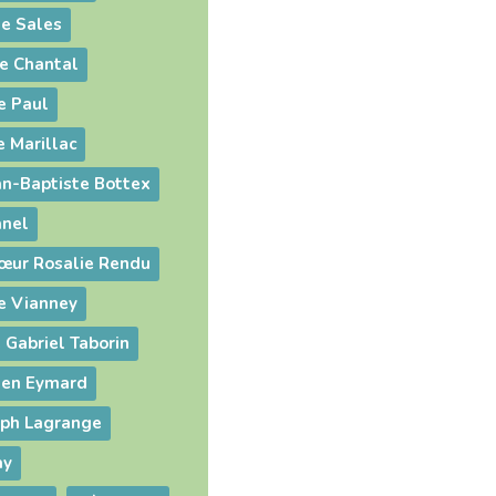
de Sales
de Chantal
e Paul
e Marillac
an-Baptiste Bottex
anel
œur Rosalie Rendu
e Vianney
 Gabriel Taborin
lien Eymard
eph Lagrange
ay