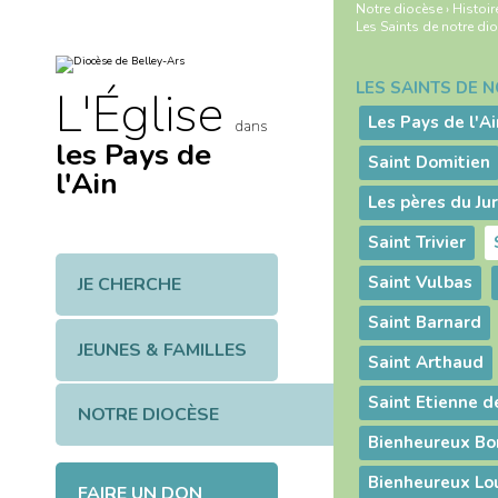
Aller
Outils
Notre diocèse
›
Histoir
au
personnels
Les Saints de notre di
contenu.
|
Aller
à
LES SAINTS DE 
Navigation
L'Église
la
navigation
Les Pays de l'Ai
dans
les Pays de
Saint Domitien
l'Ain
Saint Trivier
Saint Vulbas
JE CHERCHE
Saint Barnard
JEUNES & FAMILLES
Saint Arthaud
Saint Etienne d
NOTRE DIOCÈSE
Bienheureux Bon
Bienheureux Lo
FAIRE UN DON