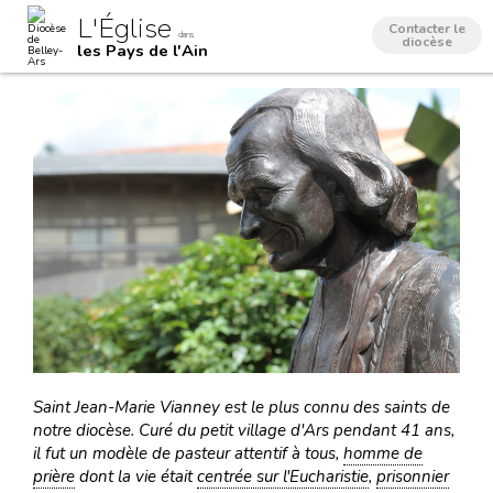
Aller
Outils
L'Église
au
personnels
Contacter le
dans
contenu.
diocèse
les Pays de l'Ain
|
Aller
à
la
navigation
Saint Jean-Marie Vianney est le plus connu des saints de
notre diocèse. Curé du petit village d'Ars pendant 41 ans,
il fut un modèle de pasteur attentif à tous,
homme de
prière
dont la vie était
centrée sur l'Eucharistie
,
prisonnier