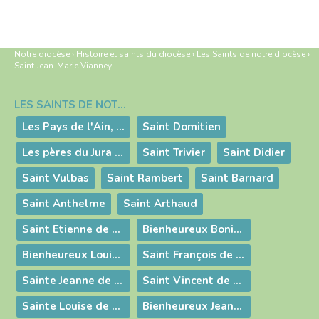
Notre diocèse
›
Histoire et saints du diocèse
›
Les Saints de notre diocèse
›
Saint Jean-Marie Vianney
LES SAINTS DE NOTRE DIOCÈSE
Navigation
Les Pays de l'Ain, terre de sainteté
Saint Domitien
Les pères du Jura : saints Romain, Lupicin et Oyend
Saint Trivier
Saint Didier
Saint Vulbas
Saint Rambert
Saint Barnard
Saint Anthelme
Saint Arthaud
Saint Etienne de Die
Bienheureux Boniface de Savoie
Bienheureux Louis Aleman
Saint François de Sales
Sainte Jeanne de Chantal
Saint Vincent de Paul
Sainte Louise de Marillac
Bienheureux Jean-Baptiste Bottex