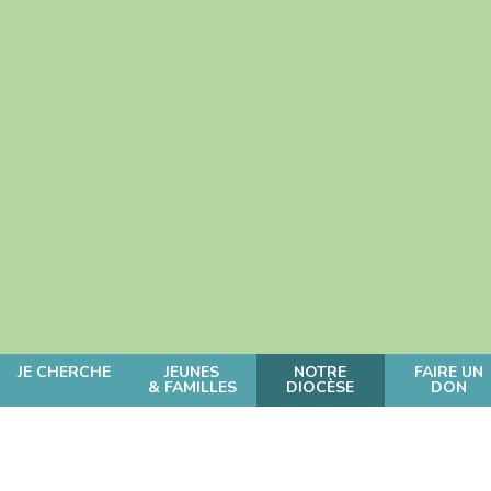
JE CHERCHE
JEUNES
NOTRE
FAIRE UN
& FAMILLES
DIOCÈSE
DON