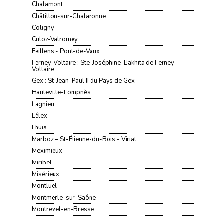
Chalamont
Châtillon-sur-Chalaronne
Coligny
Culoz-Valromey
Feillens - Pont-de-Vaux
Ferney-Voltaire : Ste-Joséphine-Bakhita de Ferney-
Voltaire
Gex : St-Jean-Paul II du Pays de Gex
Hauteville-Lompnès
Lagnieu
Lélex
Lhuis
Marboz – St-Étienne-du-Bois - Viriat
Meximieux
Miribel
Misérieux
Montluel
Montmerle-sur-Saône
Montrevel-en-Bresse