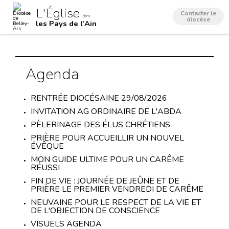
Aller
Outils
L'Église
au
personnels
Contacter le
dans
contenu.
diocèse
les Pays de l'Ain
|
Aller
à
la
navigation
Agenda
RENTRÉE DIOCÉSAINE 29/08/2026
INVITATION AG ORDINAIRE DE L'ABDA
PÈLERINAGE DES ÉLUS CHRÉTIENS
PRIÈRE POUR ACCUEILLIR UN NOUVEL
ÉVÊQUE
MON GUIDE ULTIME POUR UN CARÊME
RÉUSSI
FIN DE VIE : JOURNÉE DE JEÛNE ET DE
PRIÈRE LE PREMIER VENDREDI DE CARÊME
NEUVAINE POUR LE RESPECT DE LA VIE ET
DE L'OBJECTION DE CONSCIENCE
VISUELS AGENDA