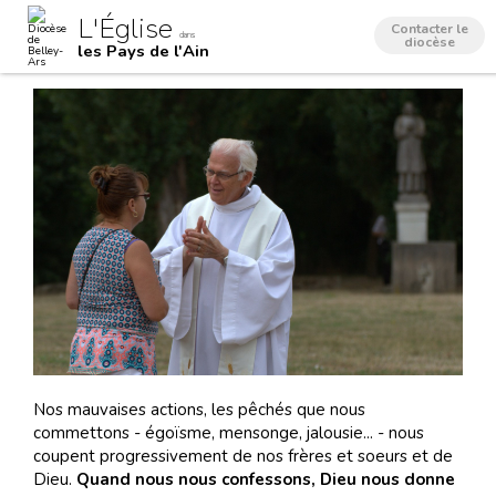
Aller
Outils
L'Église
au
personnels
Contacter le
dans
contenu.
diocèse
les Pays de l'Ain
|
Aller
à
la
navigation
Nos mauvaises actions, les pêchés que nous
commettons - égoïsme, mensonge, jalousie... - nous
coupent progressivement de nos frères et soeurs et de
Dieu.
Quand nous nous confessons, Dieu nous donne