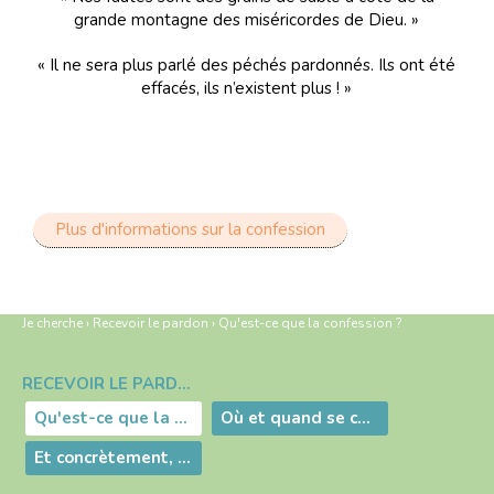
grande montagne des miséricordes de Dieu. »
« Il ne sera plus parlé des péchés pardonnés. Ils ont été
effacés, ils n’existent plus ! »
Plus d'informations sur la confession
Je cherche
›
Recevoir le pardon
›
Qu'est-ce que la confession ?
RECEVOIR LE PARDON
Navigation
Qu'est-ce que la confession ?
Où et quand se confesser ?
Et concrètement, ça se passe comment ?