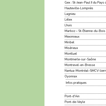
Gex : St-Jean-Paul II du Pays
Hauteville-Lompnès
Lagnieu
Lélex
Lhuis
Marboz – St-Étienne-du-Bois -
Meximieux
Miribel
Misérieux
Montluel
Montmerle-sur-Saône
Montrevel-en-Bresse
Nantua-Montréal–SMCV-Izer
Oyonnax
Infos pratiques
Pont-d'Ain
Pont-de-Veyle