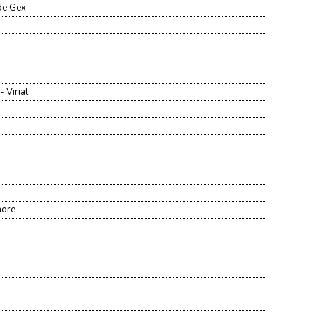
 de Gex
 Viriat
nore