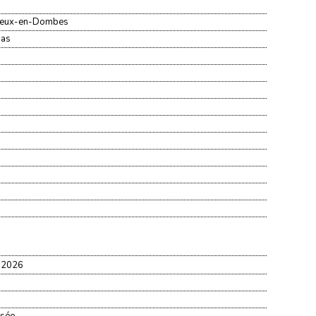
ieux-en-Dombes
nas
e 2026