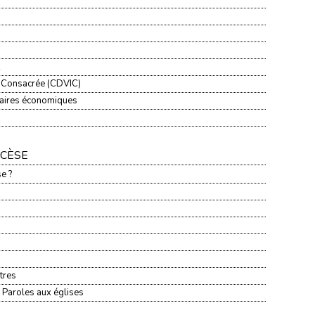
e Consacrée (CDVIC)
ffaires économiques
OCÈSE
e ?
tres
 Paroles aux églises