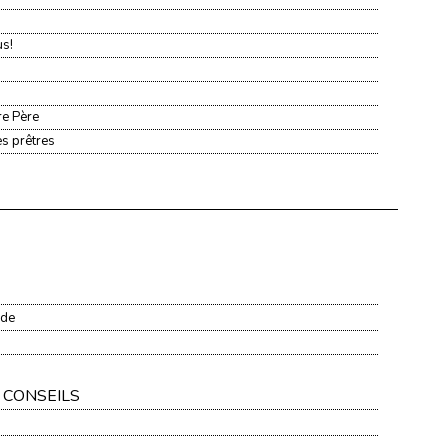
us!
re Père
es prêtres
nde
 CONSEILS