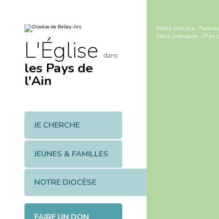
Aller
Outils
au
personnels
contenu.
|
Notre diocèse
›
Paroiss
Aller
Infos pratiques
›
Plan d
à
L'Église
la
navigation
dans
les Pays de
l'Ain
JE CHERCHE
JEUNES & FAMILLES
NOTRE DIOCÈSE
FAIRE UN DON