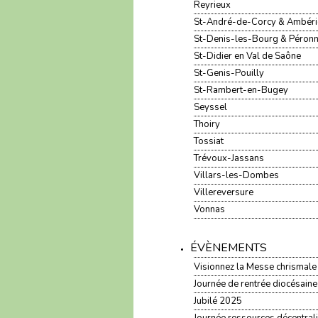
Reyrieux
St-André-de-Corcy & Ambér
St-Denis-les-Bourg & Péron
St-Didier en Val de Saône
St-Genis-Pouilly
St-Rambert-en-Bugey
Seyssel
Thoiry
Tossiat
Trévoux-Jassans
Villars-les-Dombes
Villereversure
Vonnas
ÉVÈNEMENTS
Visionnez la Messe chrismal
Journée de rentrée diocésaine
Jubilé 2025