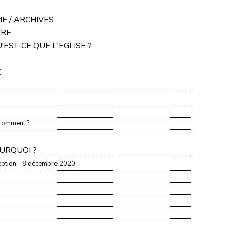
E / ARCHIVES
TRE
U'EST-CE QUE L'EGLISE ?
E
 comment ?
OURQUOI ?
eption - 8 décembre 2020