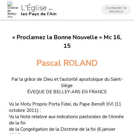
Aller
Outils
L'Église
au
personnels
Contacter le
dans
contenu.
diocèse
les Pays de l'Ain
|
Aller
à
la
navigation
« Proclamez la Bonne Nouvelle » Mc 16,
15
Pascal ROLAND
Par la grâce de Dieu et l'autorité apostolique du Saint-
Siège
ÉVEQUE DE BELLEY-ARS EN FRANCE
Vu le Motu Proprio Porta Fidei, du Pape Benoît XVI (11
octobre 2011) ;
Vu la Note relative aux indications pastorales de l'Année
de la foi
de la Congrégation de la Doctrine de la foi (6 janvier