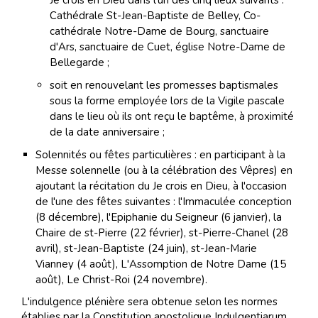
Je crois en Dieu dans l'un des cinq lieux suivants :
Cathédrale St-Jean-Baptiste de Belley, Co-
cathédrale Notre-Dame de Bourg, sanctuaire
d'Ars, sanctuaire de Cuet, église Notre-Dame de
Bellegarde ;
soit en renouvelant les promesses baptismales
sous la forme employée lors de la Vigile pascale
dans le lieu où ils ont reçu le baptême, à proximité
de la date anniversaire ;
Solennités ou fêtes particulières : en participant à la
Messe solennelle (ou à la célébration des Vêpres) en
ajoutant la récitation du Je crois en Dieu, à l'occasion
de l'une des fêtes suivantes : l'Immaculée conception
(8 décembre), l'Epiphanie du Seigneur (6 janvier), la
Chaire de st-Pierre (22 février), st-Pierre-Chanel (28
avril), st-Jean-Baptiste (24 juin), st-Jean-Marie
Vianney (4 août), L'Assomption de Notre Dame (15
août), Le Christ-Roi (24 novembre).
L'indulgence plénière sera obtenue selon les normes
établies par la Constitution apostolique Indulgentiarum