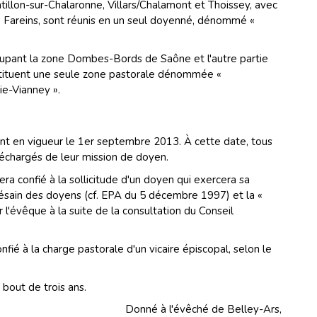
tillon-sur-Chalaronne, Villars/Chalamont et Thoissey, avec
e Fareins, sont réunis en un seul doyenné, dénommé «
upant la zone Dombes-Bords de Saône et l'autre partie
tituent une seule zone pastorale dénommée «
ie-Vianney ».
t en vigueur le 1er septembre 2013. À cette date, tous
échargés de leur mission de doyen.
 confié à la sollicitude d'un doyen qui exercera sa
césain des doyens (cf. EPA du 5 décembre 1997) et la «
r l'évêque à la suite de la consultation du Conseil
fié à la charge pastorale d'un vicaire épiscopal, selon le
 bout de trois ans.
Donné à l'évêché de Belley-Ars,