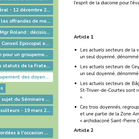
l'esprit de la diaconie pour l'év
Conseil presbytéral - 12 décembre 2015
Ordonnance sur les offrandes de messe
Ordonnance de Mgr Roland : décisions et orientations
Article 1
Installations du Conseil Episcopal et des nouveaux Curés de paroisse
Les actuels secteurs de la 
Un nouveau nom pour un groupement paroissial
un seul doyenné, dénommé 
Approbation des statuts de la Fraternité Saint-Jean-Baptiste
Les actuels secteurs de Ceyz
un seul doyenné, dénommé 
Décret de regroupement des doyennés
Les actuels secteurs de Bâ
es
St-Trivier-de-Courtes sont
».
Communiqué au sujet du Séminaire d'Ars
Ces trois doyennés, regro
Collège des consulteurs - 19 mars 2013
et une partie de la Zone A
« archidiaconé Saint-Pierre 
Article 2
Indulgences accordées à l'occasion de l'Année de la foi