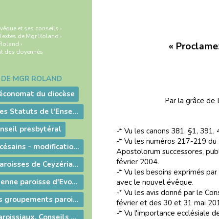
vêque et ses conseils
›
Textes de Mgr Roland
›
« Proclame
 Roland
›
nt des doyennés
S DE MGR ROLAND
'économat du diocèse
Par la grâce de 
Promulgation des Statuts de l'Enseignement catholique
onseil presbytéral
-* Vu les canons 381, §1, 391
-* Vu les numéros 217-219 du D
Pèlerinages diocésains - modifications
Apostolorum successores, publ
février 2004.
Décret sur les paroisses de Ceyzériat-Revonnas
-* Vu les besoins exprimés par
Décret sur l'ancienne paroisse d'Evosges
avec le nouvel évêque.
-* Vu les avis donné par le Co
Constitution des groupements paroissiaux
février et des 30 et 31 mai 20
-* Vu l'importance ecclésiale d
Groupements paroissiaux, Conseils paroissiaux, Changement de curés, Pastorale des sacrements et des funérailles