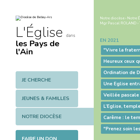
Aller
Outils
au
personnels
contenu.
|
Notre diocèse
›
Notre É
Aller
Mgr Pascal ROLAND
›
à
L'Église
la
navigation
dans
EN 2021
les Pays de
Navigation
l'Ain
JE CHERCHE
Veillée pascale
JEUNES & FAMILLES
NOTRE DIOCÈSE
Carême : le tem
FAIRE UN DON