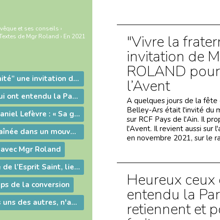
vêque et ses conseils
›
"Vivre la frater
Textes de Mgr Roland
›
En 2021
invitation de 
ROLAND pour 
"Vivre la fraternité” une invitation de Mgr Pascal ROLAND pour le temps de l’Avent
l’Avent
Heureux ceux qui ont entendu la Parole, qui la retiennent et portent du fruit.
A quelques jours de la fête
Belley-Ars était l'invité 
Ordination de Daniel Lefèvre : « Sa grâce me suffit »
sur RCF Pays de l'Ain. Il p
l'Avent. Il revient aussi s
Une Eglise entraînée dans un mouvement de dépouillement
en novembre 2021, sur le ra
 avec Mgr Roland
L’Eglise, temple de l’Esprit Saint, lieu de la communion fraternelle et de la mission.
Heureux ceux 
ps de la conversion
entendu la Par
"Prenez soin les uns des autres, n'ayez pas peur !" : les voeux de Mgr Roland
retiennent et 