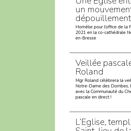
Une Eglise en
un mouvement
dépouillement
Homélie pour l’office de la 
2021 en la co-cathédrale 
en-Bresse
Veillée pascal
Roland
Mgr Roland célèbrera la vei
Notre-Dame des Dombes, le 
avec la Communauté du Chem
pascale en direct !
L’Eglise, templ
Saint, lieu de